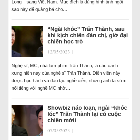
Long – sang Việt Nam. Mục đích là dùng hình ảnh ngôi
sao này để quảng bá cho…
“Ngài khóc” Trấn Thành, sau
khi kịch chiến đàn chị, giờ đại
chiến học trò
12/05/2023
|
Nghệ sĩ, MC, nhà làm phim Trấn Thành, là các danh
xưng hiện nay của nghệ sĩ Trấn Thành. Diễn viên này
được học hành và đào tạo nghề diễn, nhưng anh ta sớm
nổi tiếng với nghề MC nhờ…
Showbiz náo loạn, ngài “khóc
lóc” Trấn Thành lại có cuộc
chiến mới!
07/05/2023
|