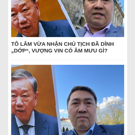
TÔ LÂM VỪA NHẬN CHỦ TỊCH ĐÃ DÍNH
„DỚP“, VƯỢNG VIN CÓ ÂM MƯU GÌ?