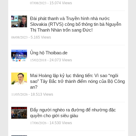
07/08/2023
- 15.074 Views
Đài phát thanh và Truyền hình nhà nước
Slovakia (RTVS) công bố thông tin bà Nguyễn
Thị Thanh Nhàn trốn sang Đức!
06/08/2023
- 5.165 Views
Ủng hộ Thoibao.de
15/02/2018
- 24.073 Views
Mai Hoàng lập kỷ lục thăng tiến: Vì sao “ngôi
sao” Tây Bắc trở thành điểm nóng của Bộ Công
an?
11/05/2026
- 18.513 Views
Đẩy người nghèo ra đường để nhường đặc
quyền cho giới siêu giàu
17/06/2026
- 14.530 Views