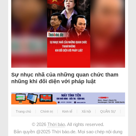
Sự nhục nhã của những quan chức tham
nhũng khi đối diện với pháp luật
Trang chủ
Chính trị
Kinh tế
Xã hội
QUÂN SỰ
© 2026
Thời báo
. All rights reserved.
Bản quyền @2025 Thời báo.de. Mọi sao chép nội dung