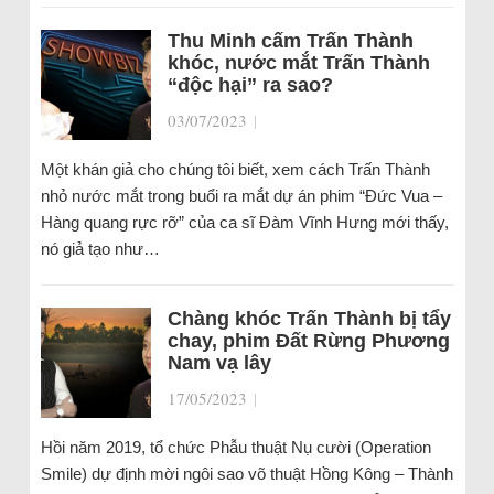
Thu Minh cấm Trấn Thành
khóc, nước mắt Trấn Thành
“độc hại” ra sao?
03/07/2023
|
Một khán giả cho chúng tôi biết, xem cách Trấn Thành
nhỏ nước mắt trong buổi ra mắt dự án phim “Đức Vua –
Hàng quang rực rỡ” của ca sĩ Đàm Vĩnh Hưng mới thấy,
nó giả tạo như…
Chàng khóc Trấn Thành bị tẩy
chay, phim Đất Rừng Phương
Nam vạ lây
17/05/2023
|
Hồi năm 2019, tổ chức Phẫu thuật Nụ cười (Operation
Smile) dự định mời ngôi sao võ thuật Hồng Kông – Thành