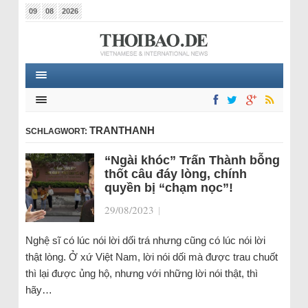
09
08
2026
TRANTHANH
SCHLAGWORT:
“Ngài khóc” Trấn Thành bỗng
thốt câu đáy lòng, chính
quyền bị “chạm nọc”!
29/08/2023
|
Nghệ sĩ có lúc nói lời dối trá nhưng cũng có lúc nói lời
thật lòng. Ở xứ Việt Nam, lời nói dối mà được trau chuốt
thì lại được ủng hộ, nhưng với những lời nói thật, thì
hãy…