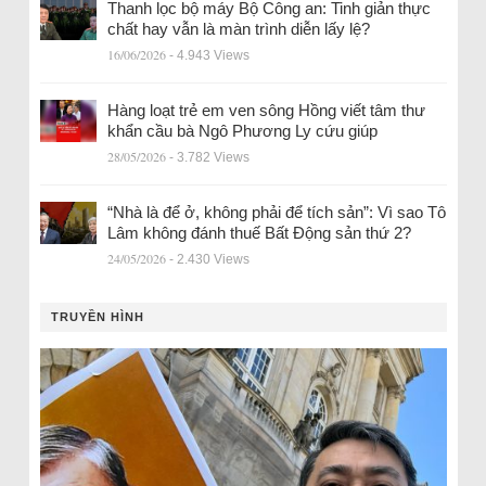
Thanh lọc bộ máy Bộ Công an: Tinh giản thực
chất hay vẫn là màn trình diễn lấy lệ?
16/06/2026
- 4.943 Views
Hàng loạt trẻ em ven sông Hồng viết tâm thư
khẩn cầu bà Ngô Phương Ly cứu giúp
28/05/2026
- 3.782 Views
“Nhà là để ở, không phải để tích sản”: Vì sao Tô
Lâm không đánh thuế Bất Động sản thứ 2?
24/05/2026
- 2.430 Views
TRUYỀN HÌNH