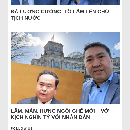
ĐÁ LƯƠNG CƯỜNG, TÔ LÂM LÊN CHỦ
TỊCH NƯỚC
LÂM, MẪN, HƯNG NGỒI GHẾ MỚI – VỞ
KỊCH NGHÌN TỶ VỚI NHÂN DÂN
FOLLOW US