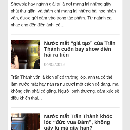
Showbiz hay ngành giải trí là nơi mang lại những giây
phút thư giãn, và thậm chí mang lại những bài học nhân
văn, được gửi gắm vào trong tác phẩm. Từ ngành ca
nhạc cho đến điện ảnh, có…
Nước mắt “giả tạo” của Trấn
Thành cuốn bay show diễn
hái ra tiền
06/05/2023
|
Trấn Thành vốn là kịch sĩ có trường lớp, anh ta có thể
làm nước mắt hay nặn ra nụ cười một cách dễ dàng, mà
không cần phải cố gắng. Người bình thường, cảm xúc sẽ
điều khiển thái…
Nước mắt Trấn Thành khóc
lóc “đức vua Đàm”, không
gây lũ mà gây hạn?