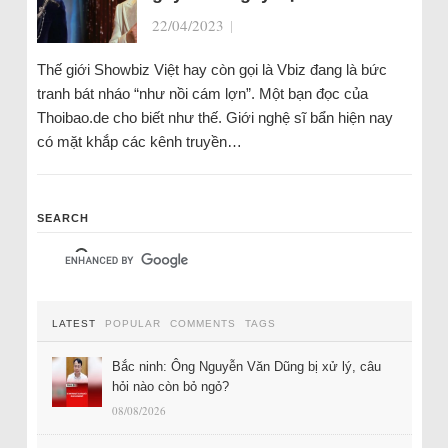
22/04/2023
|
Thế giới Showbiz Việt hay còn gọi là Vbiz đang là bức
tranh bát nháo “như nồi cám lợn”. Một bạn đọc của
Thoibao.de cho biết như thế. Giới nghệ sĩ bẩn hiện nay
có mặt khắp các kênh truyền…
SEARCH
LATEST
POPULAR
COMMENTS
TAGS
Bắc ninh: Ông Nguyễn Văn Dũng bị xử lý, câu
hỏi nào còn bỏ ngỏ?
08/08/2026