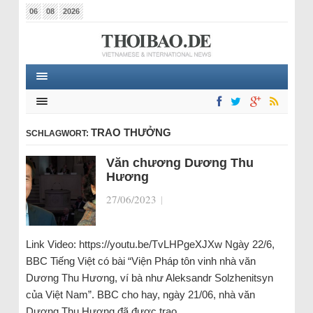
06
08
2026
TRAO THƯỞNG
SCHLAGWORT:
Văn chương Dương Thu
Hương
27/06/2023
|
Link Video: https://youtu.be/TvLHPgeXJXw Ngày 22/6,
BBC Tiếng Việt có bài “Viện Pháp tôn vinh nhà văn
Dương Thu Hương, ví bà như Aleksandr Solzhenitsyn
của Việt Nam”. BBC cho hay, ngày 21/06, nhà văn
Dương Thu Hương đã được trao…