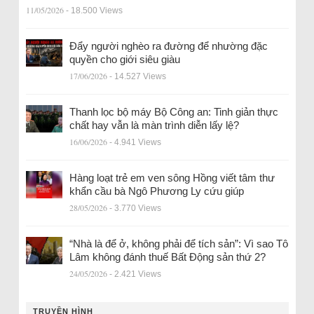
11/05/2026
- 18.500 Views
Đẩy người nghèo ra đường để nhường đặc
quyền cho giới siêu giàu
17/06/2026
- 14.527 Views
Thanh lọc bộ máy Bộ Công an: Tinh giản thực
chất hay vẫn là màn trình diễn lấy lệ?
16/06/2026
- 4.941 Views
Hàng loạt trẻ em ven sông Hồng viết tâm thư
khẩn cầu bà Ngô Phương Ly cứu giúp
28/05/2026
- 3.770 Views
“Nhà là để ở, không phải để tích sản”: Vì sao Tô
Lâm không đánh thuế Bất Động sản thứ 2?
24/05/2026
- 2.421 Views
TRUYỀN HÌNH