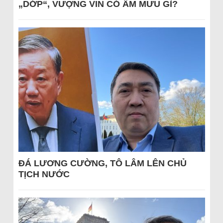
„DỚP“, VƯỢNG VIN CÓ ÂM MƯU GÌ?
ĐÁ LƯƠNG CƯỜNG, TÔ LÂM LÊN CHỦ
TỊCH NƯỚC