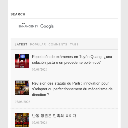
SEARCH
LATEST
POPULAR
COMMENTS
TAGS
Repetición de exámenes en Tuyên Quang: ¿una
solución justa o un precedente polémico?
07/08/2026
Révision des statuts du Parti : innovation pour
s’adapter ou perfectionnement du mécanisme de
direction ?
07/08/2026
반동 당원은 민족의 복이다
07/08/2026