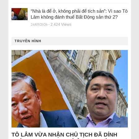
“Nhà là để ở, không phải để tích sản”: Vì sao Tô
Lâm không đánh thuế Bất Động sản thứ 2?
24/05/2026
- 2.424 Views
TRUYỀN HÌNH
TÔ LÂM VỪA NHẬN CHỦ TỊCH ĐÃ DÍNH