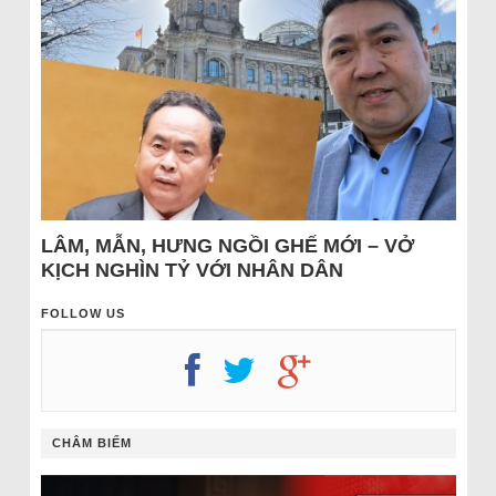
LÂM, MẪN, HƯNG NGỒI GHẾ MỚI – VỞ
KỊCH NGHÌN TỶ VỚI NHÂN DÂN
FOLLOW US
CHÂM BIẾM