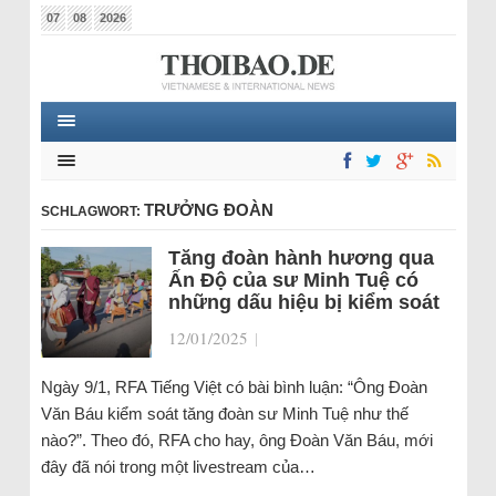
07
08
2026
TRƯỞNG ĐOÀN
SCHLAGWORT:
Tăng đoàn hành hương qua
Ấn Độ của sư Minh Tuệ có
những dấu hiệu bị kiểm soát
12/01/2025
|
Ngày 9/1, RFA Tiếng Việt có bài bình luận: “Ông Đoàn
Văn Báu kiểm soát tăng đoàn sư Minh Tuệ như thế
nào?”. Theo đó, RFA cho hay, ông Đoàn Văn Báu, mới
đây đã nói trong một livestream của…