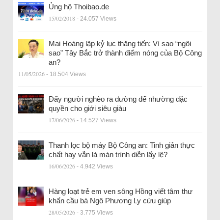
Ủng hộ Thoibao.de
15/02/2018
- 24.057 Views
Mai Hoàng lập kỷ lục thăng tiến: Vì sao “ngôi
sao” Tây Bắc trở thành điểm nóng của Bộ Công
an?
11/05/2026
- 18.504 Views
Đẩy người nghèo ra đường để nhường đặc
quyền cho giới siêu giàu
17/06/2026
- 14.527 Views
Thanh lọc bộ máy Bộ Công an: Tinh giản thực
chất hay vẫn là màn trình diễn lấy lệ?
16/06/2026
- 4.942 Views
Hàng loạt trẻ em ven sông Hồng viết tâm thư
khẩn cầu bà Ngô Phương Ly cứu giúp
28/05/2026
- 3.775 Views