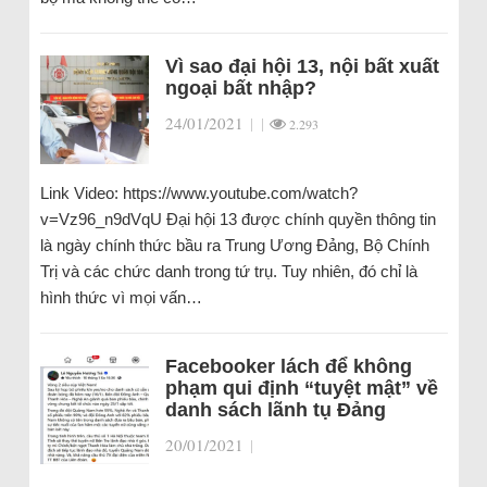
Vì sao đại hội 13, nội bất xuất
ngoại bất nhập?
24/01/2021
|
|
2.293
Link Video: https://www.youtube.com/watch?
v=Vz96_n9dVqU Đại hội 13 được chính quyền thông tin
là ngày chính thức bầu ra Trung Ương Đảng, Bộ Chính
Trị và các chức danh trong tứ trụ. Tuy nhiên, đó chỉ là
hình thức vì mọi vấn…
Facebooker lách để không
phạm qui định “tuyệt mật” về
danh sách lãnh tụ Đảng
20/01/2021
|