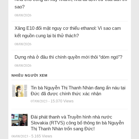
sao?
08/08/2026
Xăng E10 đối mặt nguy cơ thiếu ethanol: Vì sao cam
kết nguồn cung lại bị thử thách?
08/08/2026
Dựng nhà ở đâu thì chính quyền mới thôi “dòm ngó”?
08/08/2026
NHIỀU NGƯỜI XEM
Tin bà Nguyễn Thị Thanh Nhàn đang ẩn náu tại
Đức đã được chính thức xác nhận
07/08/2023
- 15.070 Views
Đài phát thanh và Truyền hình nhà nước
Slovakia (RTVS) công bố thông tin bà Nguyễn
Thị Thanh Nhàn trốn sang Đức!
06/08/2023
- 5.165 Views