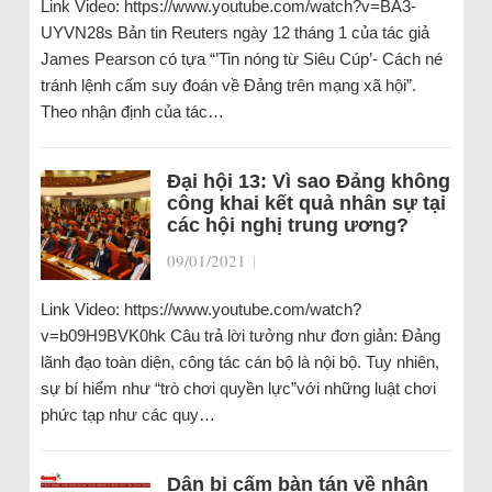
Link Video: https://www.youtube.com/watch?v=BA3-
UYVN28s Bản tin Reuters ngày 12 tháng 1 của tác giả
James Pearson có tựa “’Tin nóng từ Siêu Cúp’- Cách né
tránh lệnh cấm suy đoán về Đảng trên mạng xã hội”.
Theo nhận định của tác…
Đại hội 13: Vì sao Đảng không
công khai kết quả nhân sự tại
các hội nghị trung ương?
09/01/2021
|
Link Video: https://www.youtube.com/watch?
v=b09H9BVK0hk Câu trả lời tưởng như đơn giản: Đảng
lãnh đạo toàn diện, công tác cán bộ là nội bộ. Tuy nhiên,
sự bí hiểm như “trò chơi quyền lực”với những luật chơi
phức tạp như các quy…
Dân bị cấm bàn tán về nhân