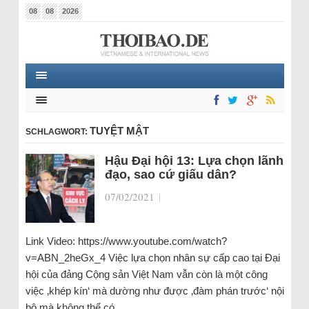
08
08
2026
TUYỆT MẬT
SCHLAGWORT:
Hậu Đại hội 13: Lựa chọn lãnh
đạo, sao cứ giấu dân?
07/02/2021
|
Link Video: https://www.youtube.com/watch?
v=ABN_2heGx_4 Việc lựa chọn nhân sự cấp cao tại Đại
hội của đảng Cộng sản Việt Nam vẫn còn là một công
việc ‚khép kín‘ mà dường như được ‚đàm phán trước‘ nội
bộ mà không thể có…