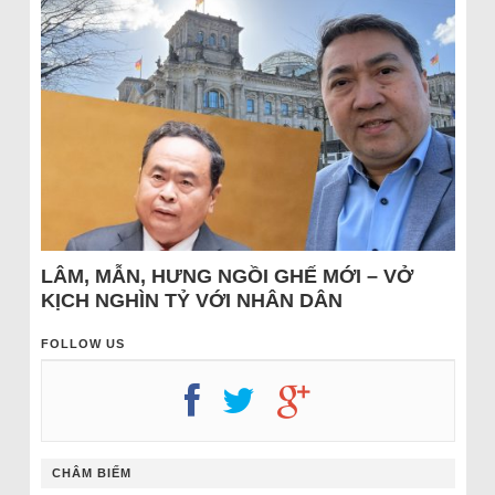
LÂM, MẪN, HƯNG NGỒI GHẾ MỚI – VỞ
KỊCH NGHÌN TỶ VỚI NHÂN DÂN
FOLLOW US
CHÂM BIẾM