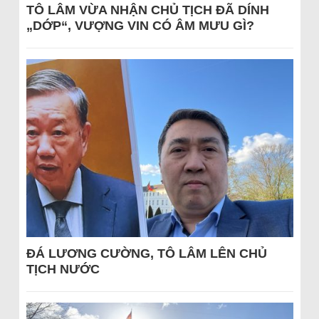
TÔ LÂM VỪA NHẬN CHỦ TỊCH ĐÃ DÍNH
„DỚP“, VƯỢNG VIN CÓ ÂM MƯU GÌ?
ĐÁ LƯƠNG CƯỜNG, TÔ LÂM LÊN CHỦ
TỊCH NƯỚC