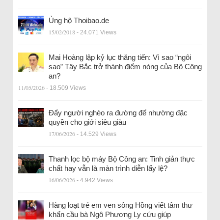
Ủng hộ Thoibao.de
15/02/2018
- 24.071 Views
Mai Hoàng lập kỷ lục thăng tiến: Vì sao “ngôi
sao” Tây Bắc trở thành điểm nóng của Bộ Công
an?
11/05/2026
- 18.509 Views
Đẩy người nghèo ra đường để nhường đặc
quyền cho giới siêu giàu
17/06/2026
- 14.529 Views
Thanh lọc bộ máy Bộ Công an: Tinh giản thực
chất hay vẫn là màn trình diễn lấy lệ?
16/06/2026
- 4.942 Views
Hàng loạt trẻ em ven sông Hồng viết tâm thư
khẩn cầu bà Ngô Phương Ly cứu giúp