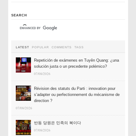
SEARCH
LATEST
POPULAR
COMMENTS
TAGS
Repetición de exámenes en Tuyên Quang: ¿una
solución justa o un precedente polémico?
07/08/2026
Révision des statuts du Parti : innovation pour
s’adapter ou perfectionnement du mécanisme de
direction ?
07/08/2026
반동 당원은 민족의 복이다
07/08/2026