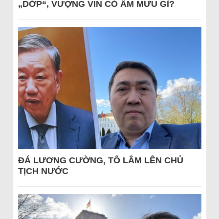
„DỚP“, VƯỢNG VIN CÓ ÂM MƯU GÌ?
ĐÁ LƯƠNG CƯỜNG, TÔ LÂM LÊN CHỦ
TỊCH NƯỚC