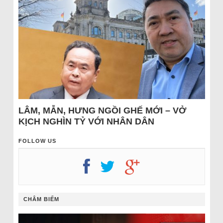
LÂM, MẪN, HƯNG NGỒI GHẾ MỚI – VỞ
KỊCH NGHÌN TỶ VỚI NHÂN DÂN
FOLLOW US
CHÂM BIẾM