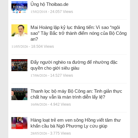
Ủng hộ Thoibao.de
15/02/2018
- 24.057 Views
Mai Hoàng lập kỷ lục thăng tiến: Vì sao “ngôi
sao” Tây Bắc trở thành điểm nóng của Bộ Công
an?
11/05/2026
- 18.504 Views
Đẩy người nghèo ra đường để nhường đặc
quyền cho giới siêu giàu
17/06/2026
- 14.527 Views
Thanh lọc bộ máy Bộ Công an: Tinh giản thực
chất hay vẫn là màn trình diễn lấy lệ?
16/06/2026
- 4.942 Views
Hàng loạt trẻ em ven sông Hồng viết tâm thư
khẩn cầu bà Ngô Phương Ly cứu giúp
28/05/2026
- 3.775 Views