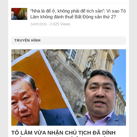
“Nhà là để ở, không phải để tích sản”: Vì sao Tô
Lâm không đánh thuế Bất Động sản thứ 2?
24/05/2026
- 2.425 Views
TRUYỀN HÌNH
TÔ LÂM VỪA NHẬN CHỦ TỊCH ĐÃ DÍNH