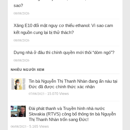
sao?
08/08/2026
Xăng E10 đối mặt nguy cơ thiếu ethanol: Vì sao cam
kết nguồn cung lại bị thử thách?
08/08/2026
Dựng nhà ở đâu thì chính quyền mới thôi “dòm ngó”?
08/08/2026
NHIỀU NGƯỜI XEM
Tin bà Nguyễn Thị Thanh Nhàn đang ẩn náu tại
Đức đã được chính thức xác nhận
07/08/2023
- 15.070 Views
Đài phát thanh và Truyền hình nhà nước
Slovakia (RTVS) công bố thông tin bà Nguyễn
Thị Thanh Nhàn trốn sang Đức!
06/08/2023
- 5.165 Views