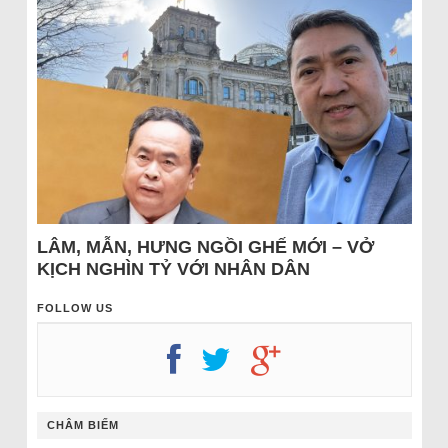
LÂM, MẪN, HƯNG NGỒI GHẾ MỚI – VỞ
KỊCH NGHÌN TỶ VỚI NHÂN DÂN
FOLLOW US
CHÂM BIẾM