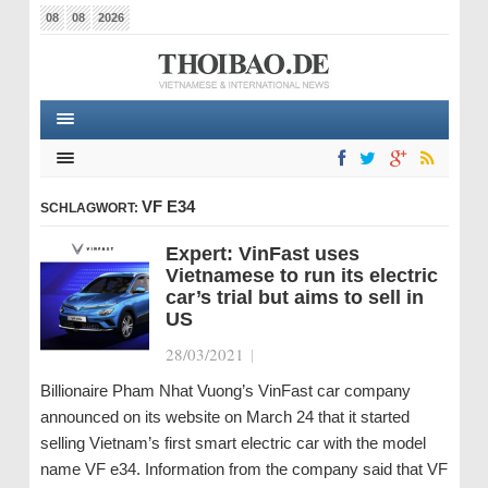
08
08
2026
VF E34
SCHLAGWORT:
Expert: VinFast uses
Vietnamese to run its electric
car’s trial but aims to sell in
US
28/03/2021
|
Billionaire Pham Nhat Vuong’s VinFast car company
announced on its website on March 24 that it started
selling Vietnam’s first smart electric car with the model
name VF e34. Information from the company said that VF