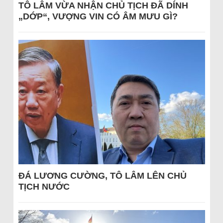
TÔ LÂM VỪA NHẬN CHỦ TỊCH ĐÃ DÍNH
„DỚP“, VƯỢNG VIN CÓ ÂM MƯU GÌ?
ĐÁ LƯƠNG CƯỜNG, TÔ LÂM LÊN CHỦ
TỊCH NƯỚC