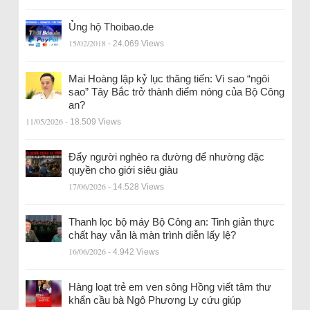
Ủng hộ Thoibao.de
15/02/2018
- 24.069 Views
Mai Hoàng lập kỷ lục thăng tiến: Vì sao “ngôi
sao” Tây Bắc trở thành điểm nóng của Bộ Công
an?
11/05/2026
- 18.509 Views
Đẩy người nghèo ra đường để nhường đặc
quyền cho giới siêu giàu
17/06/2026
- 14.528 Views
Thanh lọc bộ máy Bộ Công an: Tinh giản thực
chất hay vẫn là màn trình diễn lấy lệ?
16/06/2026
- 4.942 Views
Hàng loạt trẻ em ven sông Hồng viết tâm thư
khẩn cầu bà Ngô Phương Ly cứu giúp