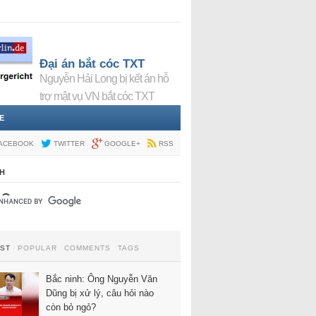
Đại án bắt cóc TXT
Nguyễn Hải Long bị kết án hỗ
trợ mật vụ VN bắt cóc TXT
E
ACEBOOK
TWITTER
GOOGLE+
RSS
H
EST
POPULAR
COMMENTS
TAGS
Bắc ninh: Ông Nguyễn Văn
Dũng bị xử lý, câu hỏi nào
còn bỏ ngỏ?