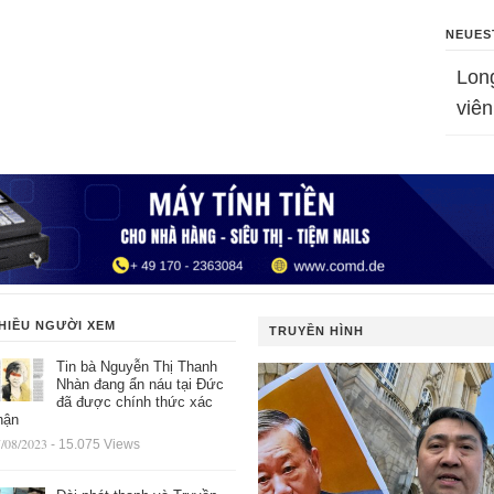
NEUES
Lon
viên
HIỀU NGƯỜI XEM
TRUYỀN HÌNH
Tin bà Nguyễn Thị Thanh
Nhàn đang ẩn náu tại Đức
đã được chính thức xác
hận
/08/2023
- 15.075 Views