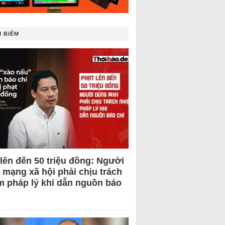
 BIẾM
 lên đến 50 triệu đồng: Người
 mạng xã hội phải chịu trách
m pháp lý khi dẫn nguồn báo