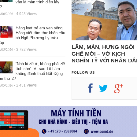
vẫn là màn trình diễn lấy
ệ?
/06/2026
- 4.943 Views
Hàng loạt trẻ em ven sông
Hồng viết tâm thư khẩn cầu
bà Ngô Phương Ly cứu
iúp
LÂM, MẪN, HƯNG NGỒI
/05/2026
- 3.782 Views
GHẾ MỚI – VỞ KỊCH
NGHÌN TỶ VỚI NHÂN DÂ
“Nhà là để ở, không phải để
tích sản”: Vì sao Tô Lâm
FOLLOW US
không đánh thuế Bất Động
ản thứ 2?
/05/2026
- 2.431 Views