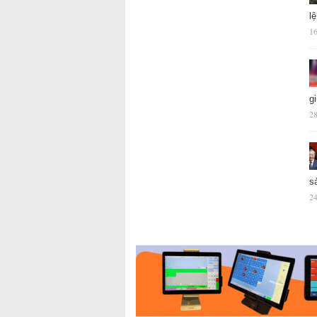
l
16
g
28
s
24