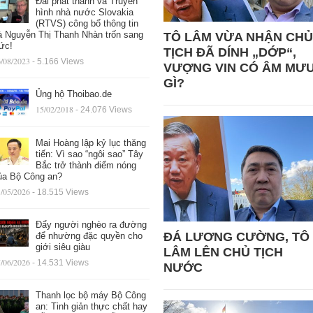
Đài phát thanh và Truyền
hình nhà nước Slovakia
(RTVS) công bố thông tin
à Nguyễn Thị Thanh Nhàn trốn sang
TÔ LÂM VỪA NHẬN CHỦ
ức!
TỊCH ĐÃ DÍNH „DỚP“,
/08/2023
- 5.166 Views
VƯỢNG VIN CÓ ÂM MƯ
GÌ?
Ủng hộ Thoibao.de
15/02/2018
- 24.076 Views
Mai Hoàng lập kỷ lục thăng
tiến: Vì sao “ngôi sao” Tây
Bắc trở thành điểm nóng
ủa Bộ Công an?
/05/2026
- 18.515 Views
Đẩy người nghèo ra đường
ĐÁ LƯƠNG CƯỜNG, TÔ
để nhường đặc quyền cho
giới siêu giàu
LÂM LÊN CHỦ TỊCH
/06/2026
- 14.531 Views
NƯỚC
Thanh lọc bộ máy Bộ Công
an: Tinh giản thực chất hay