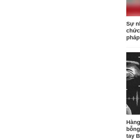
Sự n
chức
pháp
Hàng
bỗng
tay 