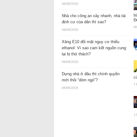
08/08/2026
b
Nhà cho công an xây nhanh, nhà tái
Đ
định cư của dân thì sao?
06
08/08/2026
Xăng E10 đối mặt nguy cơ thiếu
ethanol: Vì sao cam kết nguồn cung
lại bị thử thách?
08/08/2026
Dựng nhà ở đâu thì chính quyền
c
mới thôi “dòm ngó”?
11
08/08/2026
17