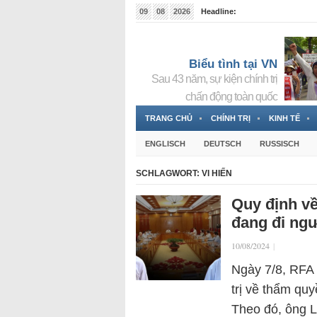
09
08
2026
Headline:
Tin bà Nguyễn Thị Thanh Nhàn đang ẩn náu tại Đức
Biểu tình tại VN
Sau 43 năm, sự kiện chính trị
chấn động toàn quốc
TRANG CHỦ
CHÍNH TRỊ
KINH TẾ
ENGLISCH
DEUTSCH
RUSSISCH
SCHLAGWORT:
VI HIẾN
Quy định v
đang đi ngư
10/08/2024
|
Ngày 7/8, RFA 
trị về thẩm quy
Theo đó, ông 