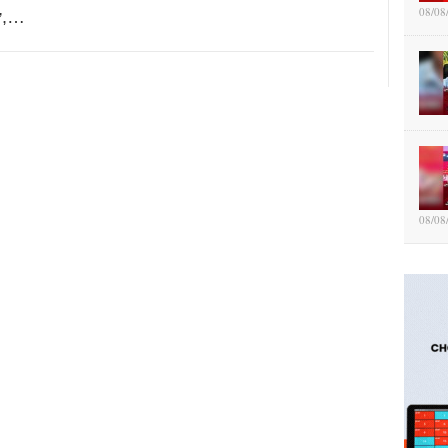
08/08
ư,…
08/08