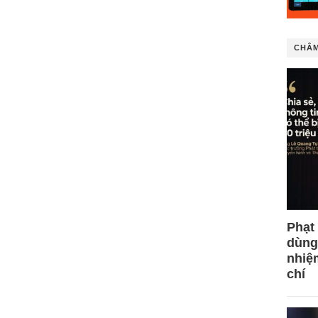
CHÂM
Phạt
dùng
nhiệ
chí