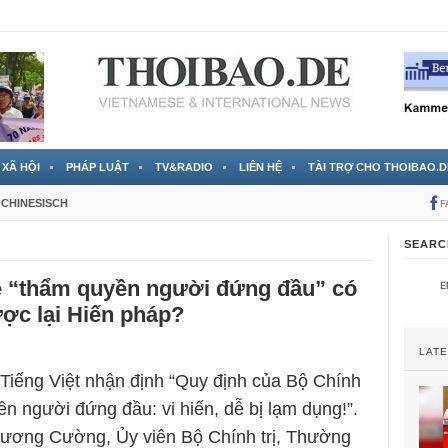
 đã được chính thức xác nhận
3 Jahren ago
XÃ HỘI
PHÁP LUẬT
TV&RADIO
LIÊN HỆ
TÀI TRỢ CHO THOIBAO.D
CHINESISCH
F
SEARC
ề “thẩm quyền người đứng đầu” có
ợc lại Hiến pháp?
LAT
Tiếng Việt nhận định “Quy định của Bộ Chính
ền người đứng đầu: vi hiến, dễ bị lạm dụng!”.
Lương Cường, Ủy viên Bộ Chính trị, Thường