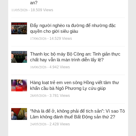
an?
11/05/2026
- 18.509 Views
Đẩy người nghèo ra đường để nhường đặc
quyền cho giới siêu giàu
17/06/2026
- 14.529 Views
Thanh lọc bộ máy Bộ Công an: Tinh giản thực
chất hay vẫn là màn trình diễn lấy lệ?
16/06/2026
- 4.942 Views
Hàng loạt trẻ em ven sông Hồng viết tâm thư
khẩn cầu bà Ngô Phương Ly cứu giúp
28/05/2026
- 3.781 Views
“Nhà là để ở, không phải để tích sản”: Vì sao Tô
Lâm không đánh thuế Bất Động sản thứ 2?
24/05/2026
- 2.428 Views