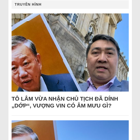
TRUYỀN HÌNH
TÔ LÂM VỪA NHẬN CHỦ TỊCH ĐÃ DÍNH
„DỚP“, VƯỢNG VIN CÓ ÂM MƯU GÌ?