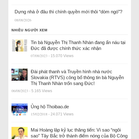
Dựng nhà ở đâu thì chính quyền mới thôi “dòm ngó”?
08/08/2026
NHIỀU NGƯỜI XEM
Tin bà Nguyễn Thị Thanh Nhàn đang ẩn náu tại
Đức đã được chính thức xác nhận
07/08/2023
- 15.070 Views
Đài phát thanh và Truyền hình nhà nước
Slovakia (RTVS) công bố thông tin bà Nguyễn
Thị Thanh Nhàn trốn sang Đức!
06/08/2023
- 5.165 Views
Ủng hộ Thoibao.de
15/02/2018
- 24.071 Views
Mai Hoàng lập kỷ lục thăng tiến: Vì sao “ngôi
sao” Tây Bắc trở thành điểm nóng của Bộ Công