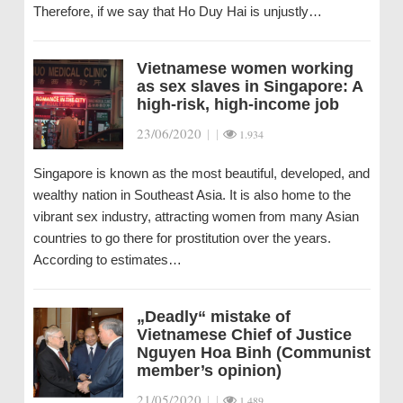
Therefore, if we say that Ho Duy Hai is unjustly…
Vietnamese women working
as sex slaves in Singapore: A
high-risk, high-income job
23/06/2020
|
|
1.934
Singapore is known as the most beautiful, developed, and
wealthy nation in Southeast Asia. It is also home to the
vibrant sex industry, attracting women from many Asian
countries to go there for prostitution over the years.
According to estimates…
„Deadly“ mistake of
Vietnamese Chief of Justice
Nguyen Hoa Binh (Communist
member’s opinion)
21/05/2020
|
|
1.489