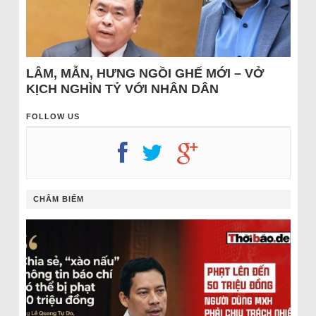
LÂM, MẪN, HƯNG NGỒI GHẾ MỚI – VỞ
KỊCH NGHÌN TỶ VỚI NHÂN DÂN
FOLLOW US
CHÂM BIẾM