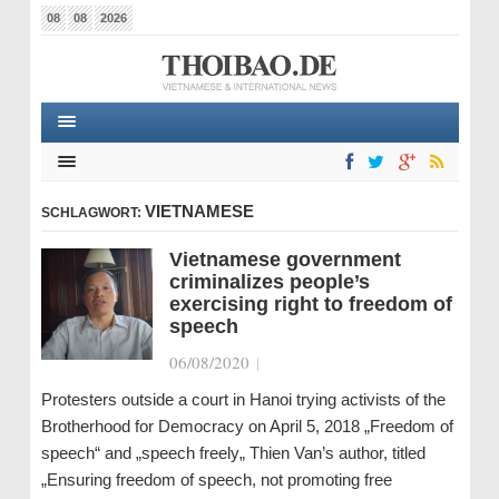
08
08
2026
VIETNAMESE
SCHLAGWORT:
Vietnamese government
criminalizes people’s
exercising right to freedom of
speech
06/08/2020
|
Protesters outside a court in Hanoi trying activists of the
Brotherhood for Democracy on April 5, 2018 „Freedom of
speech“ and „speech freely„ Thien Van’s author, titled
„Ensuring freedom of speech, not promoting free