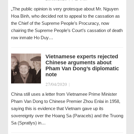
„The public opinion is very grotesque about Mr. Nguyen
Hoa Binh, who decided not to appeal to the cassation as
the Chief of the Supreme People’s Procuracy, now
chairing the Supreme People’s Court’s cassation of death
row inmate Ho Duy…
Vietnamese experts rejected
Chinese arguments about
Pham Van Dong’s diplomatic
note
27/04/2020
|
China still uses a letter from Vietnamee Prime Minister
Pham Van Dong to Chinese Premier Zhou Enlai in 1958,
saying this is evidence that Vietnam gave up its
sovereignty over the Hoang Sa (Paracels) and the Truong
Sa (Spratlys) in…