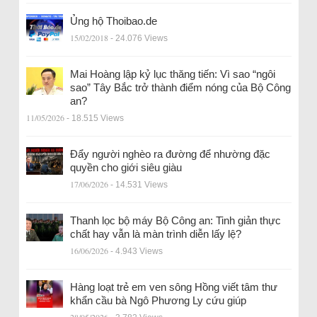
Ủng hộ Thoibao.de
15/02/2018
- 24.076 Views
Mai Hoàng lập kỷ lục thăng tiến: Vì sao “ngôi
sao” Tây Bắc trở thành điểm nóng của Bộ Công
an?
11/05/2026
- 18.515 Views
Đẩy người nghèo ra đường để nhường đặc
quyền cho giới siêu giàu
17/06/2026
- 14.531 Views
Thanh lọc bộ máy Bộ Công an: Tinh giản thực
chất hay vẫn là màn trình diễn lấy lệ?
16/06/2026
- 4.943 Views
Hàng loạt trẻ em ven sông Hồng viết tâm thư
khẩn cầu bà Ngô Phương Ly cứu giúp