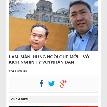
LÂM, MẪN, HƯNG NGỒI GHẾ MỚI – VỞ
KỊCH NGHÌN TỶ VỚI NHÂN DÂN
FOLLOW US
CHÂM BIẾM