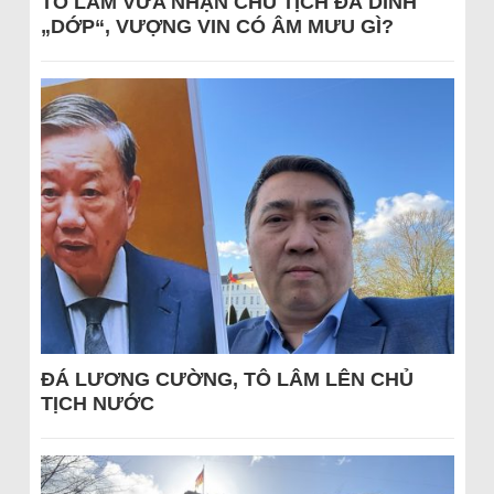
TÔ LÂM VỪA NHẬN CHỦ TỊCH ĐÃ DÍNH
„DỚP“, VƯỢNG VIN CÓ ÂM MƯU GÌ?
ĐÁ LƯƠNG CƯỜNG, TÔ LÂM LÊN CHỦ
TỊCH NƯỚC