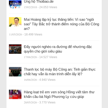
Ủng hộ Thoibao.de
15/02/2018
- 24.053 Views
Mai Hoàng lập kỷ lục thăng tiến: Vì sao “ngôi
sao” Tây Bắc trở thành điểm nóng của Bộ Công
an?
11/05/2026
- 18.499 Views
Đẩy người nghèo ra đường để nhường đặc
quyền cho giới siêu giàu
17/06/2026
- 14.527 Views
Thanh lọc bộ máy Bộ Công an: Tinh giản thực
chất hay vẫn là màn trình diễn lấy lệ?
16/06/2026
- 4.940 Views
Hàng loạt trẻ em ven sông Hồng viết tâm thư
khẩn cầu bà Ngô Phương Ly cứu giúp
28/05/2026
- 3.770 Views