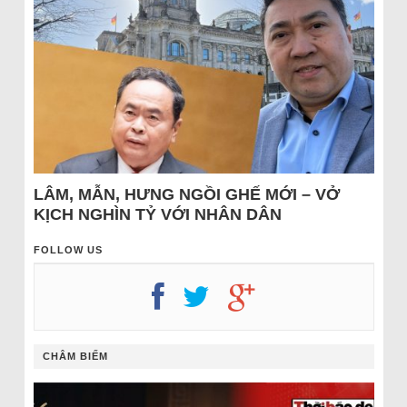
LÂM, MẪN, HƯNG NGỒI GHẾ MỚI – VỞ
KỊCH NGHÌN TỶ VỚI NHÂN DÂN
FOLLOW US
CHÂM BIẾM