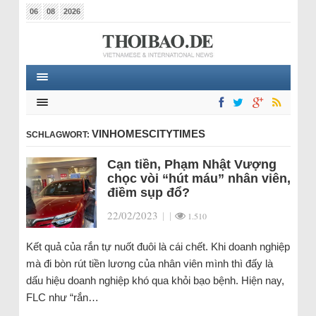
06
08
2026
VINHOMESCITYTIMES
SCHLAGWORT:
Cạn tiền, Phạm Nhật Vượng
chọc vòi “hút máu” nhân viên,
điềm sụp đổ?
22/02/2023
|
|
1.510
Kết quả của rắn tự nuốt đuôi là cái chết. Khi doanh nghiệp
mà đi bòn rút tiền lương của nhân viên mình thì đấy là
dấu hiệu doanh nghiệp khó qua khỏi bạo bệnh. Hiện nay,
FLC như “rắn…