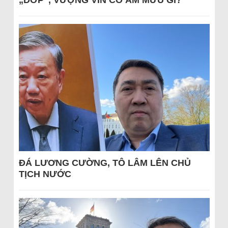
„DỚP“, VƯỢNG VIN CÓ ÂM MƯU GÌ?
ĐÁ LƯƠNG CƯỜNG, TÔ LÂM LÊN CHỦ
TỊCH NƯỚC