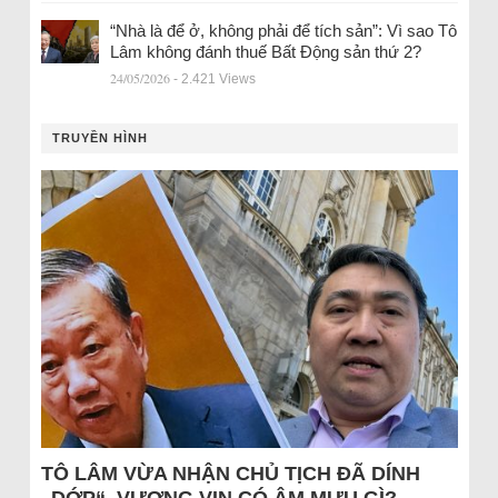
“Nhà là để ở, không phải để tích sản”: Vì sao Tô
Lâm không đánh thuế Bất Động sản thứ 2?
24/05/2026
- 2.421 Views
TRUYỀN HÌNH
TÔ LÂM VỪA NHẬN CHỦ TỊCH ĐÃ DÍNH