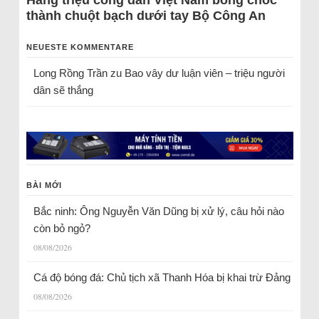
Hàng triệu công dân Việt Nam bỗng chốc
thành chuột bạch dưới tay Bộ Công An
NEUESTE KOMMENTARE
Long Rồng Trần
zu
Bao vây dư luận viên – triệu người
dân sẽ thắng
BÀI MỚI
Bắc ninh: Ông Nguyễn Văn Dũng bị xử lý, câu hỏi nào
còn bỏ ngỏ?
08/08/2026
Cá độ bóng đá: Chủ tịch xã Thanh Hóa bị khai trừ Đảng
08/08/2026