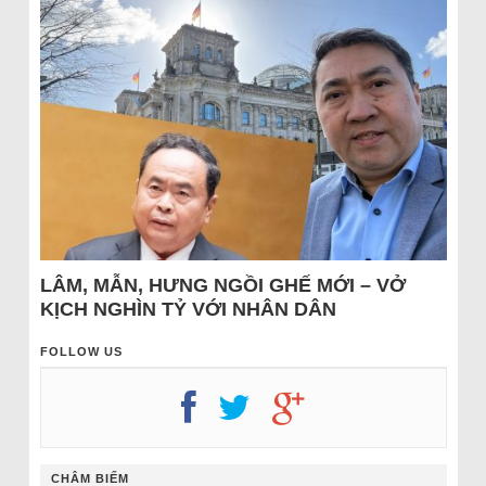
LÂM, MẪN, HƯNG NGỒI GHẾ MỚI – VỞ
KỊCH NGHÌN TỶ VỚI NHÂN DÂN
FOLLOW US
CHÂM BIẾM