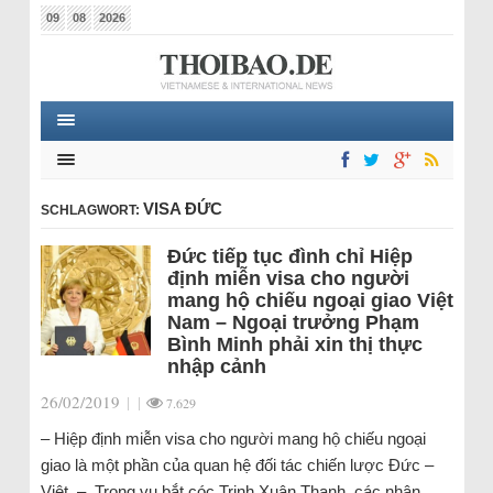
09
08
2026
VISA ĐỨC
SCHLAGWORT:
Đức tiếp tục đình chỉ Hiệp
định miễn visa cho người
mang hộ chiếu ngoại giao Việt
Nam – Ngoại trưởng Phạm
Bình Minh phải xin thị thực
nhập cảnh
26/02/2019
|
|
7.629
– Hiệp định miễn visa cho người mang hộ chiếu ngoại
giao là một phần của quan hệ đối tác chiến lược Đức –
Việt. – Trong vụ bắt cóc Trịnh Xuân Thanh, các nhân