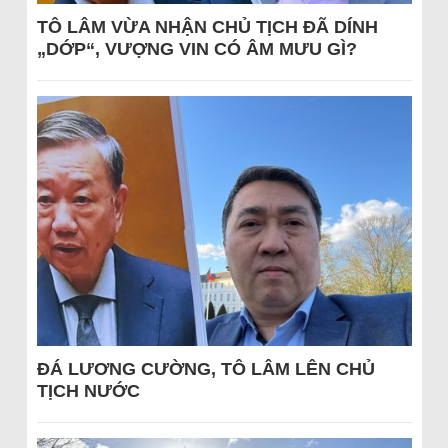
TÔ LÂM VỪA NHẬN CHỦ TỊCH ĐÃ DÍNH
„DỚP“, VƯỢNG VIN CÓ ÂM MƯU GÌ?
ĐÁ LƯƠNG CƯỜNG, TÔ LÂM LÊN CHỦ
TỊCH NƯỚC