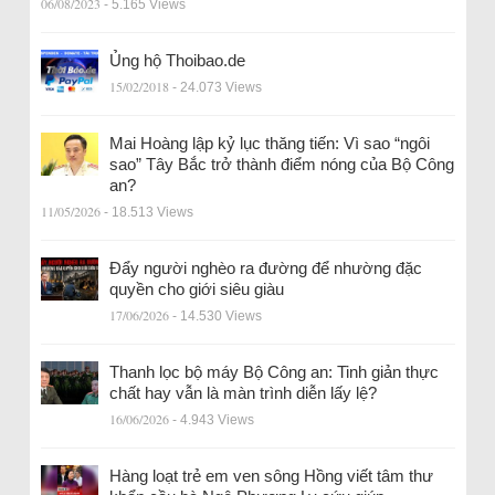
06/08/2023
- 5.165 Views
Ủng hộ Thoibao.de
15/02/2018
- 24.073 Views
Mai Hoàng lập kỷ lục thăng tiến: Vì sao “ngôi
sao” Tây Bắc trở thành điểm nóng của Bộ Công
an?
11/05/2026
- 18.513 Views
Đẩy người nghèo ra đường để nhường đặc
quyền cho giới siêu giàu
17/06/2026
- 14.530 Views
Thanh lọc bộ máy Bộ Công an: Tinh giản thực
chất hay vẫn là màn trình diễn lấy lệ?
16/06/2026
- 4.943 Views
Hàng loạt trẻ em ven sông Hồng viết tâm thư