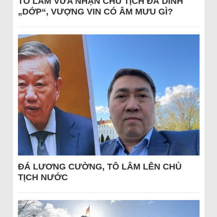
TÔ LÂM VỪA NHẬN CHỦ TỊCH ĐÃ DÍNH
„DỚP“, VƯỢNG VIN CÓ ÂM MƯU GÌ?
ĐÁ LƯƠNG CƯỜNG, TÔ LÂM LÊN CHỦ
TỊCH NƯỚC