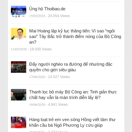
Ủng hộ Thoibao.de
15/02/2018
- 24.054 Views
Mai Hoàng lập kỷ lục thăng tiến: Vì sao “ngôi
sao” Tây Bắc trở thành điểm nóng của Bộ Công
an?
11/05/2026
- 18.500 Views
Đẩy người nghèo ra đường để nhường đặc
quyền cho giới siêu giàu
17/06/2026
- 14.527 Views
Thanh lọc bộ máy Bộ Công an: Tinh giản thực
chất hay vẫn là màn trình diễn lấy lệ?
16/06/2026
- 4.941 Views
Hàng loạt trẻ em ven sông Hồng viết tâm thư
khẩn cầu bà Ngô Phương Ly cứu giúp