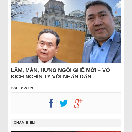
LÂM, MẪN, HƯNG NGỒI GHẾ MỚI – VỞ
KỊCH NGHÌN TỶ VỚI NHÂN DÂN
FOLLOW US
CHÂM BIẾM