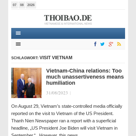
07
08
2026
VISIT VIETNAM
SCHLAGWORT:
Vietnam-China relations: Too
much unassertiveness means
humiliation
31/08/2023
|
On August 29, Vietnam’s state-controlled media officially
reported on the visit to Vietnam of the US President.
Thanh Nien Newspaper ran a report with a superficial
headline, „US President Joe Biden will visit Vietnam in
September.“ However, this news…