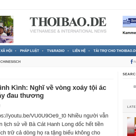
 đã được chính thức xác nhận
3 Jahren ago
XÃ HỘI
PHÁP LUẬT
TV&RADIO
LIÊN HỆ
TÀI TRỢ CHO THOIBAO.D
CHINESISCH
F
SEARC
ình Kình: Nghĩ về vòng xoáy tội ác
y đau thương
2
LAT
tps://youtu.be/VU0U9Oe9_t0 Nhiều người vẫn
 lịch sử về Bà Cát Hanh Long dốc hết tiền
ích trữ cả dòng họ ra tặng biếu không cho