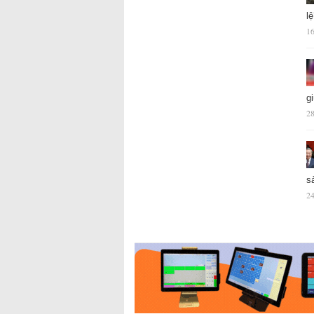
l
16
g
28
s
24