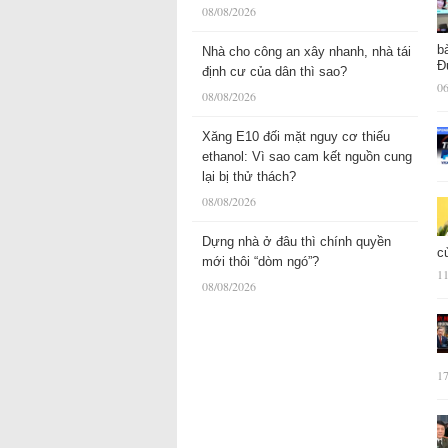
08/08/2026
b
Nhà cho công an xây nhanh, nhà tái
Đ
định cư của dân thì sao?
06
08/08/2026
Xăng E10 đối mặt nguy cơ thiếu
ethanol: Vì sao cam kết nguồn cung
lại bị thử thách?
08/08/2026
Dựng nhà ở đâu thì chính quyền
c
mới thôi “dòm ngó”?
11
08/08/2026
17