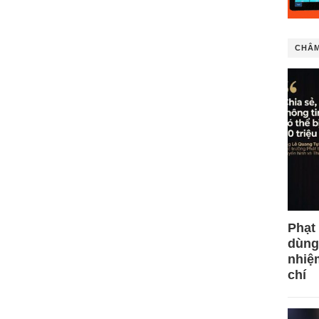
CHÂM
Phạt
dùng
nhiệ
chí