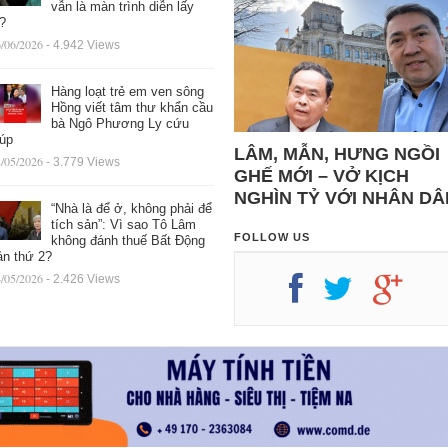
vẫn là màn trình diễn lấy
ệ?
/06/2026
- 4.942 Views
Hàng loạt trẻ em ven sông
Hồng viết tâm thư khẩn cầu
bà Ngô Phương Ly cứu
iúp
LÂM, MẪN, HƯNG NGỒI
/05/2026
- 3.779 Views
GHẾ MỚI – VỞ KỊCH
NGHÌN TỶ VỚI NHÂN DÂ
“Nhà là để ở, không phải để
tích sản”: Vì sao Tô Lâm
FOLLOW US
không đánh thuế Bất Động
ản thứ 2?
/05/2026
- 2.426 Views