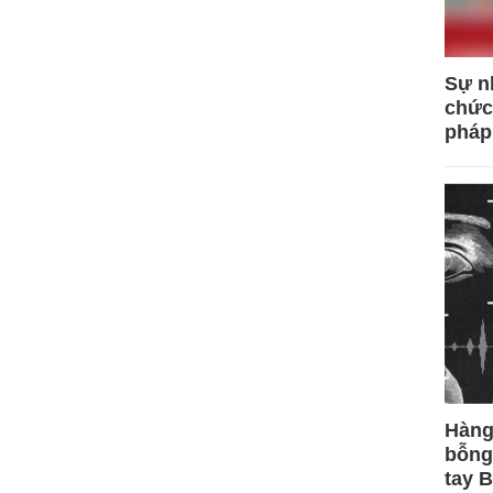
Sự n
chức
pháp
Hàng
bỗng
tay 