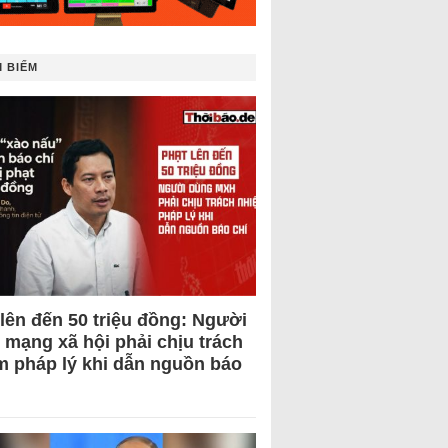
 BIẾM
 lên đến 50 triệu đồng: Người
 mạng xã hội phải chịu trách
m pháp lý khi dẫn nguồn báo