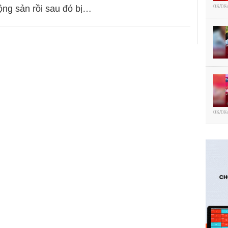
08/08
ng sản rồi sau đó bị…
08/08