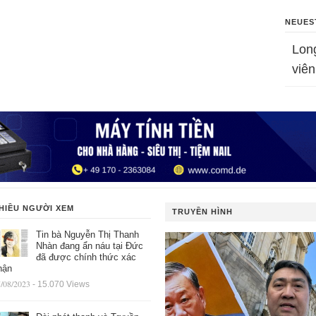
NEUES
Lon
viên
HIỀU NGƯỜI XEM
TRUYỀN HÌNH
Tin bà Nguyễn Thị Thanh
Nhàn đang ẩn náu tại Đức
đã được chính thức xác
hận
/08/2023
- 15.070 Views