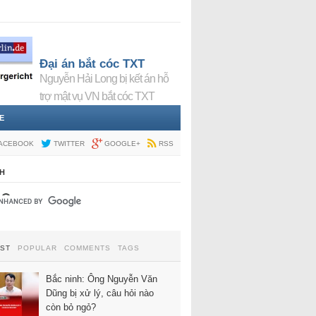
Đại án bắt cóc TXT
Nguyễn Hải Long bị kết án hỗ
trợ mật vụ VN bắt cóc TXT
E
ACEBOOK
TWITTER
GOOGLE+
RSS
H
EST
POPULAR
COMMENTS
TAGS
Bắc ninh: Ông Nguyễn Văn
Dũng bị xử lý, câu hỏi nào
còn bỏ ngỏ?