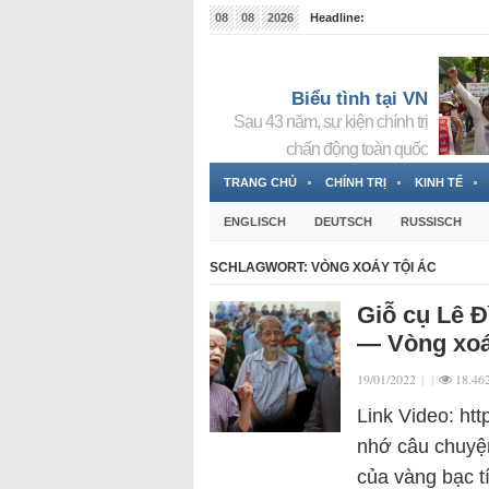
08
08
2026
Headline:
Tin bà Nguyễn Thị Thanh Nhàn đang ẩn náu tại Đức
Biểu tình tại VN
Sau 43 năm, sự kiện chính trị
chấn động toàn quốc
TRANG CHỦ
CHÍNH TRỊ
KINH TẾ
ENGLISCH
DEUTSCH
RUSSISCH
SCHLAGWORT:
VÒNG XOÁY TỘI ÁC
Giỗ cụ Lê Đ
— Vòng xoá
19/01/2022
|
|
18.46
Link Video: ht
nhớ câu chuyện
của vàng bạc t