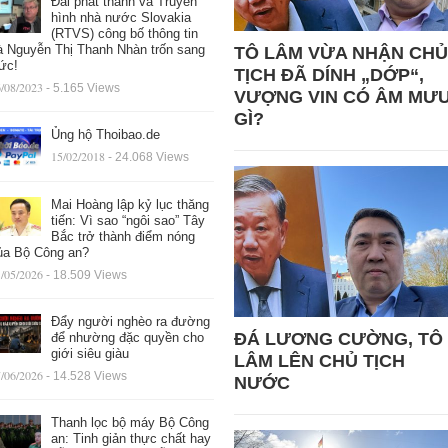
Đài phát thanh và Truyền
hình nhà nước Slovakia
(RTVS) công bố thông tin
à Nguyễn Thị Thanh Nhàn trốn sang
TÔ LÂM VỪA NHẬN CHỦ
ức!
TỊCH ĐÃ DÍNH „DỚP“,
/08/2023
- 5.165 Views
VƯỢNG VIN CÓ ÂM MƯ
GÌ?
Ủng hộ Thoibao.de
15/02/2018
- 24.068 Views
Mai Hoàng lập kỷ lục thăng
tiến: Vì sao “ngôi sao” Tây
Bắc trở thành điểm nóng
ủa Bộ Công an?
/05/2026
- 18.509 Views
Đẩy người nghèo ra đường
ĐÁ LƯƠNG CƯỜNG, TÔ
để nhường đặc quyền cho
giới siêu giàu
LÂM LÊN CHỦ TỊCH
/06/2026
- 14.528 Views
NƯỚC
Thanh lọc bộ máy Bộ Công
an: Tinh giản thực chất hay