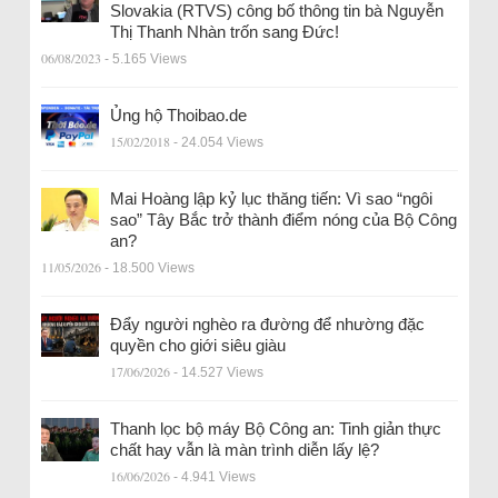
Slovakia (RTVS) công bố thông tin bà Nguyễn
Thị Thanh Nhàn trốn sang Đức!
06/08/2023
- 5.165 Views
Ủng hộ Thoibao.de
15/02/2018
- 24.054 Views
Mai Hoàng lập kỷ lục thăng tiến: Vì sao “ngôi
sao” Tây Bắc trở thành điểm nóng của Bộ Công
an?
11/05/2026
- 18.500 Views
Đẩy người nghèo ra đường để nhường đặc
quyền cho giới siêu giàu
17/06/2026
- 14.527 Views
Thanh lọc bộ máy Bộ Công an: Tinh giản thực
chất hay vẫn là màn trình diễn lấy lệ?
16/06/2026
- 4.941 Views