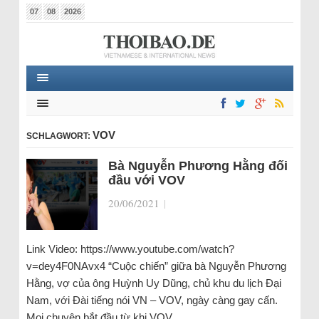
07
08
2026
VOV
SCHLAGWORT:
Bà Nguyễn Phương Hằng đối
đầu với VOV
20/06/2021
|
Link Video: https://www.youtube.com/watch?
v=dey4F0NAvx4 “Cuộc chiến” giữa bà Nguyễn Phương
Hằng, vợ của ông Huỳnh Uy Dũng, chủ khu du lịch Đại
Nam, với Đài tiếng nói VN – VOV, ngày càng gay cấn.
Mọi chuyện bắt đầu từ khi VOV…