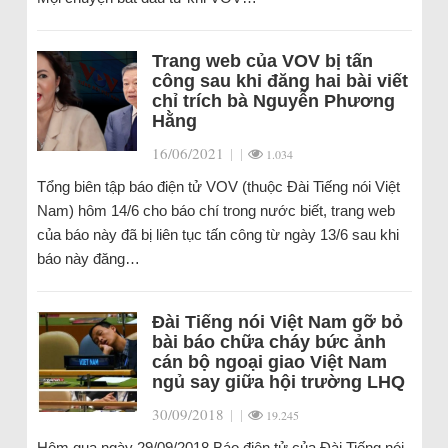
Trang web của VOV bị tấn
công sau khi đăng hai bài viết
chỉ trích bà Nguyễn Phương
Hằng
16/06/2021
|
|
1.034
Tổng biên tập báo điện tử VOV (thuộc Đài Tiếng nói Việt
Nam) hôm 14/6 cho báo chí trong nước biết, trang web
của báo này đã bị liên tục tấn công từ ngày 13/6 sau khi
báo này đăng…
Đài Tiếng nói Việt Nam gỡ bỏ
bài báo chữa cháy bức ảnh
cán bộ ngoại giao Việt Nam
ngủ say giữa hội trường LHQ
30/09/2018
|
|
19.245
Hôm qua ngày 29/09/2018 Báo điện tử của Đài Tiếng nói