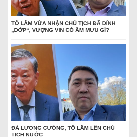
TÔ LÂM VỪA NHẬN CHỦ TỊCH ĐÃ DÍNH
„DỚP“, VƯỢNG VIN CÓ ÂM MƯU GÌ?
ĐÁ LƯƠNG CƯỜNG, TÔ LÂM LÊN CHỦ
TỊCH NƯỚC