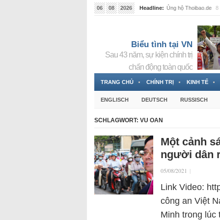
06
08
2026
Headline:
Ủng hộ Thoibao.de
8 
Biểu tình tại VN
Sau 43 năm, sự kiện chính trị
chấn động toàn quốc
TRANG CHỦ
CHÍNH TRỊ
KINH TẾ
ENGLISCH
DEUTSCH
RUSSISCH
SCHLAGWORT:
VU OAN
Một cảnh sá
người dân 
05/08/2021
|
Link Video: ht
công an Việt N
Minh trong lúc