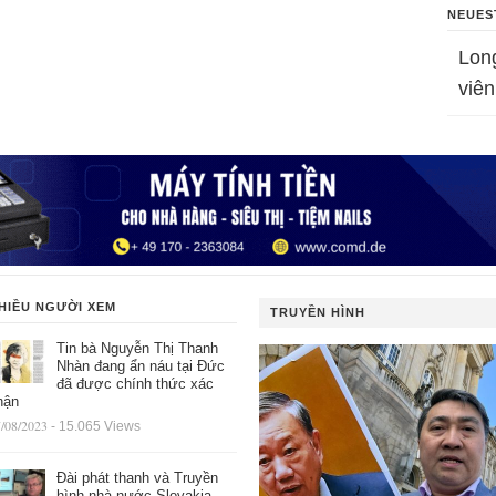
NEUES
Lon
viên
HIỀU NGƯỜI XEM
TRUYỀN HÌNH
Tin bà Nguyễn Thị Thanh
Nhàn đang ẩn náu tại Đức
đã được chính thức xác
hận
/08/2023
- 15.065 Views
Đài phát thanh và Truyền
hình nhà nước Slovakia