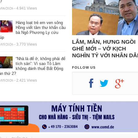
ệ?
/06/2026
- 4.941 Views
Hàng loạt trẻ em ven sông
Hồng viết tâm thư khẩn cầu
bà Ngô Phương Ly cứu
iúp
LÂM, MẪN, HƯNG NGỒI
/05/2026
- 3.770 Views
GHẾ MỚI – VỞ KỊCH
NGHÌN TỶ VỚI NHÂN DÂ
“Nhà là để ở, không phải để
tích sản”: Vì sao Tô Lâm
FOLLOW US
không đánh thuế Bất Động
ản thứ 2?
/05/2026
- 2.421 Views