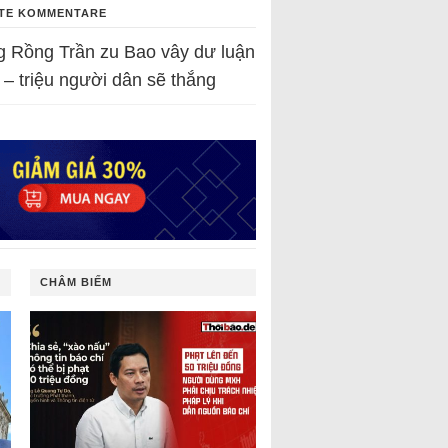
TE KOMMENTARE
g Rồng Trần
zu
Bao vây dư luận
 – triệu người dân sẽ thắng
CHÂM BIẾM