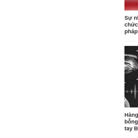
Sự n
chức
pháp
Hàng
bỗng
tay 