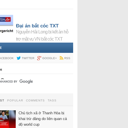
Đại án bắt cóc TXT
Nguyễn Hải Long bị kết án hỗ
trợ mật vụ VN bắt cóc TXT
E
ACEBOOK
TWITTER
GOOGLE+
RSS
H
EST
POPULAR
COMMENTS
TAGS
Chủ tịch xã ở Thanh Hóa bị
khai trừ đảng do liên quan cá
độ world cup