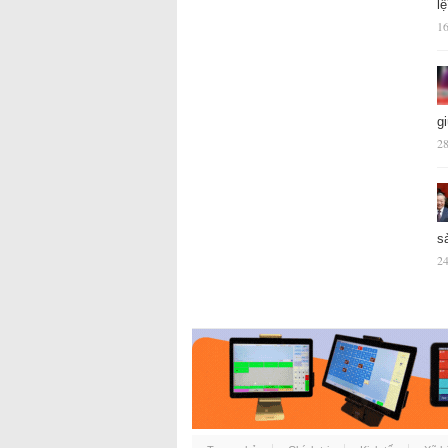
l
16
g
28
s
24