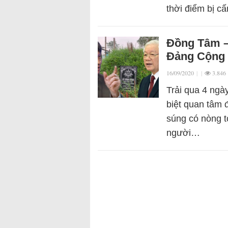
thời điểm bị 
Đồng Tâm –
Đảng Cộng 
16/09/2020
|
|
3.846
Trải qua 4 ngà
biệt quan tâm
súng có nòng t
người…