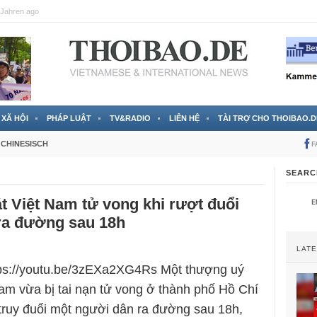
Jahren ago
XÃ HỘI
PHÁP LUẬT
TV&RADIO
LIÊN HỆ
TÀI TRỢ CHO THOIBAO.D
CHINESISCH
F
SEARC
t Việt Nam tử vong khi rượt đuổi
ra đường sau 18h
LAT
tps://youtu.be/3zEXa2XG4Rs Một thượng uý
am vừa bị tai nạn tử vong ở thành phố Hồ Chí
 truy đuổi một người dân ra đường sau 18h,