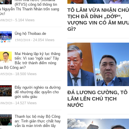
(RTVS) công bố thông tin
à Nguyễn Thị Thanh Nhàn trốn sang
TÔ LÂM VỪA NHẬN CHỦ
ức!
TỊCH ĐÃ DÍNH „DỚP“,
/08/2023
- 5.164 Views
VƯỢNG VIN CÓ ÂM MƯ
GÌ?
Ủng hộ Thoibao.de
15/02/2018
- 24.054 Views
Mai Hoàng lập kỷ lục thăng
tiến: Vì sao “ngôi sao” Tây
Bắc trở thành điểm nóng
ủa Bộ Công an?
/05/2026
- 18.500 Views
Đẩy người nghèo ra đường
ĐÁ LƯƠNG CƯỜNG, TÔ
để nhường đặc quyền cho
giới siêu giàu
LÂM LÊN CHỦ TỊCH
/06/2026
- 14.527 Views
NƯỚC
Thanh lọc bộ máy Bộ Công
an: Tinh giản thực chất hay
vẫn là màn trình diễn lấy