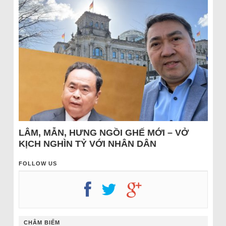
LÂM, MẪN, HƯNG NGỒI GHẾ MỚI – VỞ
KỊCH NGHÌN TỶ VỚI NHÂN DÂN
FOLLOW US
CHÂM BIẾM