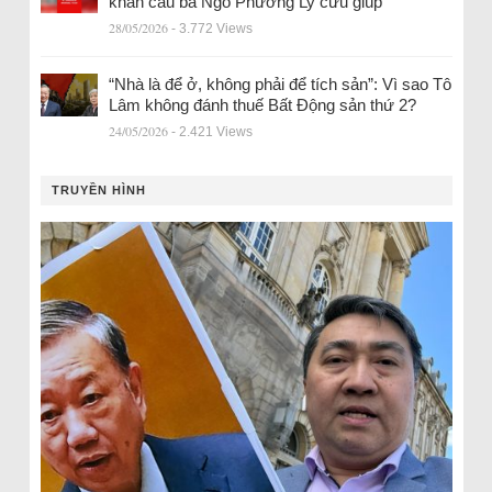
khẩn cầu bà Ngô Phương Ly cứu giúp
28/05/2026
- 3.772 Views
“Nhà là để ở, không phải để tích sản”: Vì sao Tô
Lâm không đánh thuế Bất Động sản thứ 2?
24/05/2026
- 2.421 Views
TRUYỀN HÌNH