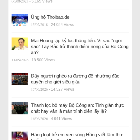
06/08/2023
- 5.165 Views
Ủng hộ Thoibao.de
15/02/2018
- 24.054 Views
Mai Hoàng lập kỷ lục thăng tiến: Vì sao “ngôi
sao” Tây Bắc trở thành điểm nóng của Bộ Công
an?
11/05/2026
- 18.500 Views
Đẩy người nghèo ra đường để nhường đặc
quyền cho giới siêu giàu
17/06/2026
- 14.527 Views
Thanh lọc bộ máy Bộ Công an: Tinh giản thực
chất hay vẫn là màn trình diễn lấy lệ?
16/06/2026
- 4.941 Views
Hàng loạt trẻ em ven sông Hồng viết tâm thư