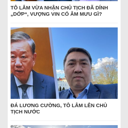
TÔ LÂM VỪA NHẬN CHỦ TỊCH ĐÃ DÍNH
„DỚP“, VƯỢNG VIN CÓ ÂM MƯU GÌ?
ĐÁ LƯƠNG CƯỜNG, TÔ LÂM LÊN CHỦ
TỊCH NƯỚC