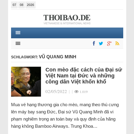
07
08
2026
VŨ QUANG MINH
SCHLAGWORT:
Con mèo đặc cách của Đại sứ
Việt Nam tại Đức và những
công dân Việt khốn khổ
02/05/2022
|
|
1.019
Mua vé hạng thương gia cho mèo, mang theo thú cưng
lên máy bay sang Đức, Đại sứ Vũ Quang Minh đã vi
phạm nghiêm trọng an toàn bay và quy định của hãng
hàng không Bamboo Airways. Trung Khoa…