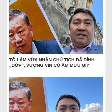
TÔ LÂM VỪA NHẬN CHỦ TỊCH ĐÃ DÍNH
„DỚP“, VƯỢNG VIN CÓ ÂM MƯU GÌ?