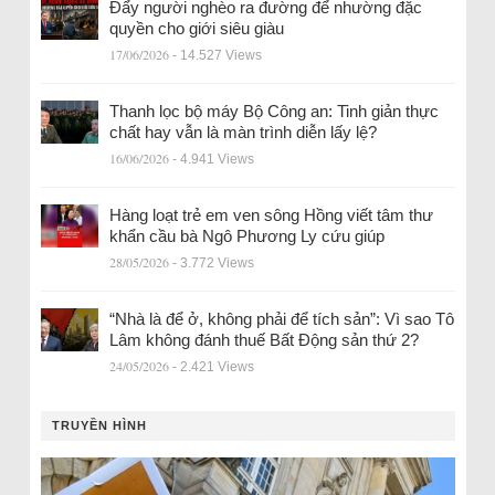
Đẩy người nghèo ra đường để nhường đặc
quyền cho giới siêu giàu
17/06/2026
- 14.527 Views
Thanh lọc bộ máy Bộ Công an: Tinh giản thực
chất hay vẫn là màn trình diễn lấy lệ?
16/06/2026
- 4.941 Views
Hàng loạt trẻ em ven sông Hồng viết tâm thư
khẩn cầu bà Ngô Phương Ly cứu giúp
28/05/2026
- 3.772 Views
“Nhà là để ở, không phải để tích sản”: Vì sao Tô
Lâm không đánh thuế Bất Động sản thứ 2?
24/05/2026
- 2.421 Views
TRUYỀN HÌNH