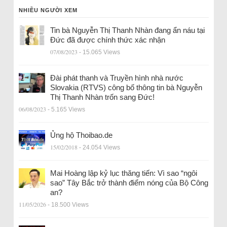
NHIỀU NGƯỜI XEM
Tin bà Nguyễn Thị Thanh Nhàn đang ẩn náu tại
Đức đã được chính thức xác nhận
07/08/2023
- 15.065 Views
Đài phát thanh và Truyền hình nhà nước
Slovakia (RTVS) công bố thông tin bà Nguyễn
Thị Thanh Nhàn trốn sang Đức!
06/08/2023
- 5.165 Views
Ủng hộ Thoibao.de
15/02/2018
- 24.054 Views
Mai Hoàng lập kỷ lục thăng tiến: Vì sao “ngôi
sao” Tây Bắc trở thành điểm nóng của Bộ Công
an?
11/05/2026
- 18.500 Views