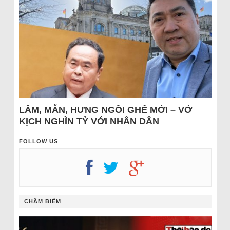
LÂM, MẪN, HƯNG NGỒI GHẾ MỚI – VỞ
KỊCH NGHÌN TỶ VỚI NHÂN DÂN
FOLLOW US
CHÂM BIẾM