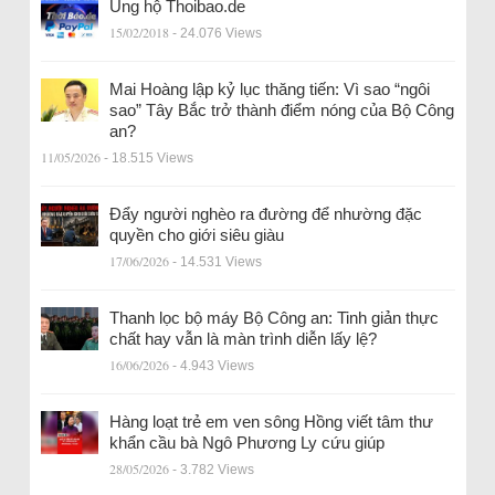
Ủng hộ Thoibao.de
15/02/2018
- 24.076 Views
Mai Hoàng lập kỷ lục thăng tiến: Vì sao “ngôi
sao” Tây Bắc trở thành điểm nóng của Bộ Công
an?
11/05/2026
- 18.515 Views
Đẩy người nghèo ra đường để nhường đặc
quyền cho giới siêu giàu
17/06/2026
- 14.531 Views
Thanh lọc bộ máy Bộ Công an: Tinh giản thực
chất hay vẫn là màn trình diễn lấy lệ?
16/06/2026
- 4.943 Views
Hàng loạt trẻ em ven sông Hồng viết tâm thư
khẩn cầu bà Ngô Phương Ly cứu giúp
28/05/2026
- 3.782 Views