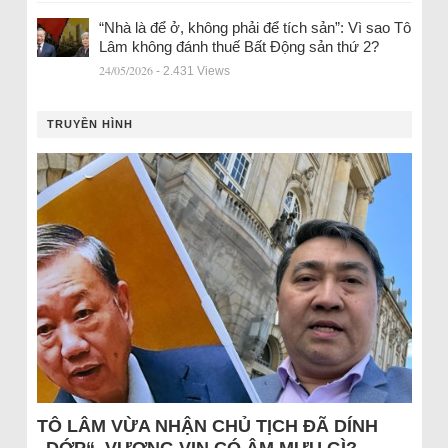
“Nhà là để ở, không phải để tích sản”: Vì sao Tô
Lâm không đánh thuế Bất Động sản thứ 2?
24/05/2026
- 2.431 Views
TRUYỀN HÌNH
TÔ LÂM VỪA NHẬN CHỦ TỊCH ĐÃ DÍNH