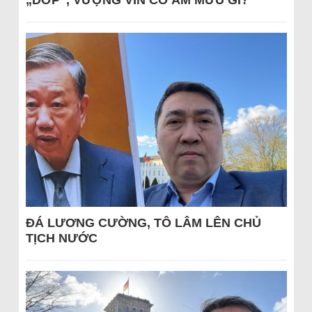
„DỚP“, VƯỢNG VIN CÓ ÂM MƯU GÌ?
ĐÁ LƯƠNG CƯỜNG, TÔ LÂM LÊN CHỦ
TỊCH NƯỚC