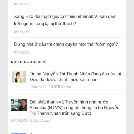
08/08/2026
Xăng E10 đối mặt nguy cơ thiếu ethanol: Vì sao cam
kết nguồn cung lại bị thử thách?
08/08/2026
Dựng nhà ở đâu thì chính quyền mới thôi “dòm ngó”?
08/08/2026
NHIỀU NGƯỜI XEM
Tin bà Nguyễn Thị Thanh Nhàn đang ẩn náu tại
Đức đã được chính thức xác nhận
07/08/2023
- 15.075 Views
Đài phát thanh và Truyền hình nhà nước
Slovakia (RTVS) công bố thông tin bà Nguyễn
Thị Thanh Nhàn trốn sang Đức!
06/08/2023
- 5.166 Views