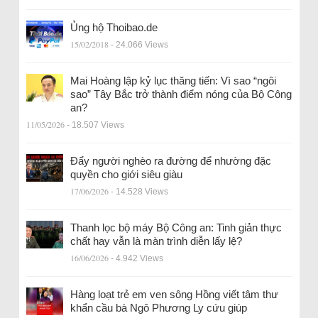
Ủng hộ Thoibao.de
15/02/2018
- 24.066 Views
Mai Hoàng lập kỷ lục thăng tiến: Vì sao “ngôi
sao” Tây Bắc trở thành điểm nóng của Bộ Công
an?
11/05/2026
- 18.507 Views
Đẩy người nghèo ra đường để nhường đặc
quyền cho giới siêu giàu
17/06/2026
- 14.528 Views
Thanh lọc bộ máy Bộ Công an: Tinh giản thực
chất hay vẫn là màn trình diễn lấy lệ?
16/06/2026
- 4.942 Views
Hàng loạt trẻ em ven sông Hồng viết tâm thư
khẩn cầu bà Ngô Phương Ly cứu giúp