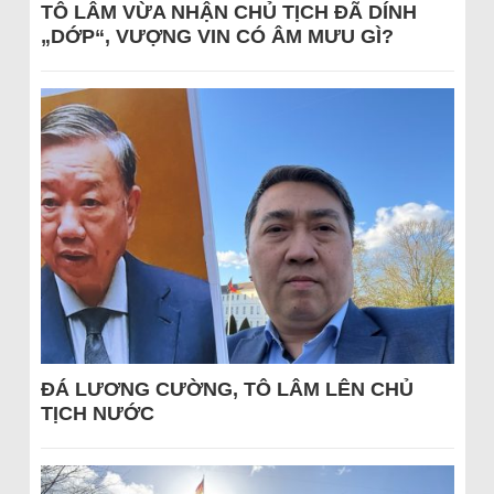
TÔ LÂM VỪA NHẬN CHỦ TỊCH ĐÃ DÍNH
„DỚP“, VƯỢNG VIN CÓ ÂM MƯU GÌ?
ĐÁ LƯƠNG CƯỜNG, TÔ LÂM LÊN CHỦ
TỊCH NƯỚC