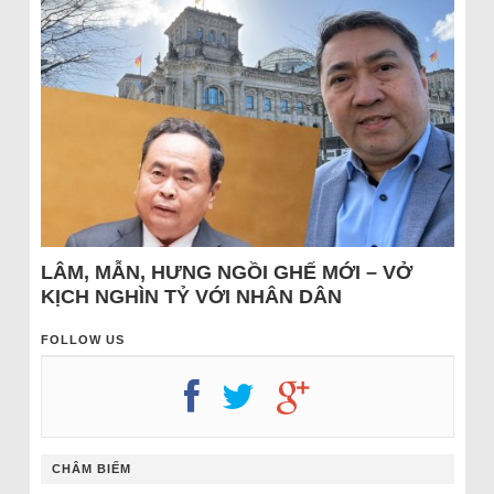
LÂM, MẪN, HƯNG NGỒI GHẾ MỚI – VỞ
KỊCH NGHÌN TỶ VỚI NHÂN DÂN
FOLLOW US
CHÂM BIẾM