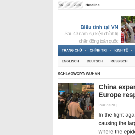
06
08
2026
Headline:
Tin bà Nguyễn Thị Thanh Nhàn đang ẩn náu tại Đức
Biểu tình tại VN
Sau 43 năm, sự kiện chính trị
chấn động toàn quốc
TRANG CHỦ
CHÍNH TRỊ
KINH TẾ
ENGLISCH
DEUTSCH
RUSSISCH
SCHLAGWORT:
WUHAN
China expan
Europe res
29/03/2020
|
In the fight a
causing the lar
where the epide