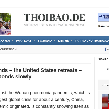
 đã được chính thức xác nhận
3 Jahren ago
XÃ HỘI
PHÁP LUẬT
TV&RADIO
LIÊN HỆ
TÀI TRỢ CHO THOIBAO.D
CHINESISCH
F
SEARC
ds – the United States retreats –
ponds slowly
LAT
gainst the Wuhan pneumonia pandemic, which is
gest global crisis for about a century, China,
mic originated, is constantly showing itself as