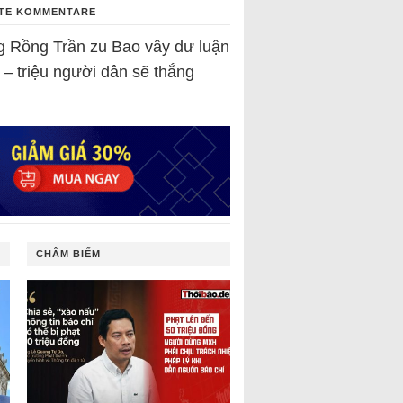
TE KOMMENTARE
g Rồng Trần
zu
Bao vây dư luận
 – triệu người dân sẽ thắng
CHÂM BIẾM