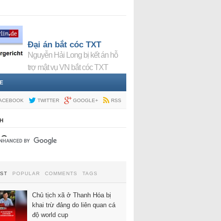
Đại án bắt cóc TXT
Nguyễn Hải Long bị kết án hỗ
trợ mật vụ VN bắt cóc TXT
E
ACEBOOK
TWITTER
GOOGLE+
RSS
H
EST
POPULAR
COMMENTS
TAGS
Chủ tịch xã ở Thanh Hóa bị
khai trừ đảng do liên quan cá
độ world cup