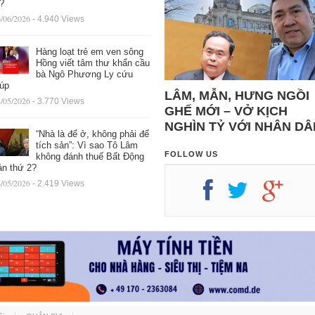
ệ?
/06/2026
- 4.940 Views
Hàng loạt trẻ em ven sông
Hồng viết tâm thư khẩn cầu
bà Ngô Phương Ly cứu
iúp
LÂM, MẪN, HƯNG NGỒI
/05/2026
- 3.770 Views
GHẾ MỚI – VỞ KỊCH
NGHÌN TỶ VỚI NHÂN DÂ
“Nhà là để ở, không phải để
tích sản”: Vì sao Tô Lâm
FOLLOW US
không đánh thuế Bất Động
ản thứ 2?
/05/2026
- 2.419 Views