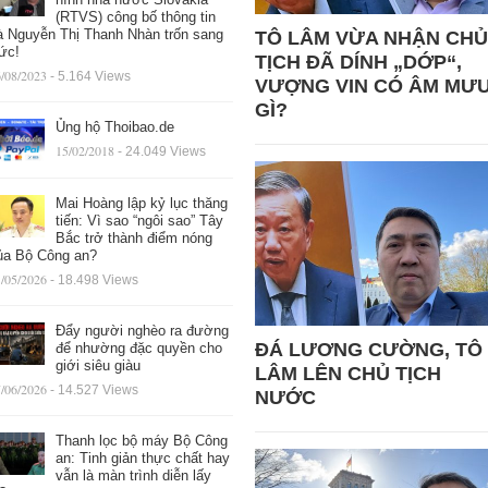
(RTVS) công bố thông tin
à Nguyễn Thị Thanh Nhàn trốn sang
TÔ LÂM VỪA NHẬN CHỦ
ức!
TỊCH ĐÃ DÍNH „DỚP“,
/08/2023
- 5.164 Views
VƯỢNG VIN CÓ ÂM MƯ
GÌ?
Ủng hộ Thoibao.de
15/02/2018
- 24.049 Views
Mai Hoàng lập kỷ lục thăng
tiến: Vì sao “ngôi sao” Tây
Bắc trở thành điểm nóng
ủa Bộ Công an?
/05/2026
- 18.498 Views
Đẩy người nghèo ra đường
ĐÁ LƯƠNG CƯỜNG, TÔ
để nhường đặc quyền cho
giới siêu giàu
LÂM LÊN CHỦ TỊCH
/06/2026
- 14.527 Views
NƯỚC
Thanh lọc bộ máy Bộ Công
an: Tinh giản thực chất hay
vẫn là màn trình diễn lấy