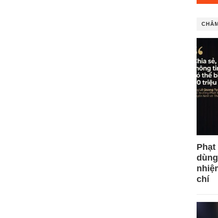
CHÂM
Phạt
dùng
nhiệ
chí