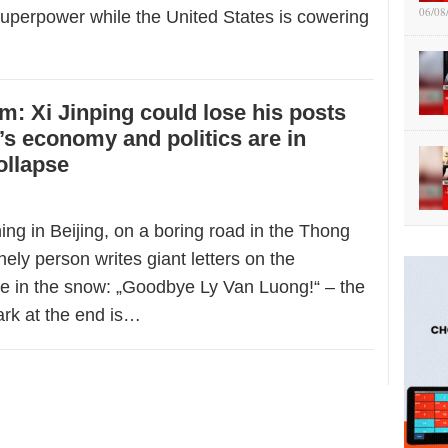
06/08
 superpower while the United States is cowering
: Xi Jinping could lose his posts
’s economy and politics are in
ollapse
ng in Beijing, on a boring road in the Thong
nely person writes giant letters on the
 in the snow: „Goodbye Ly Van Luong!“ – the
rk at the end is…