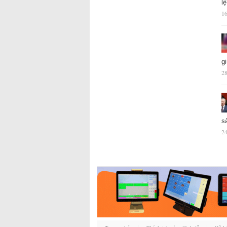
l
16
g
28
s
24