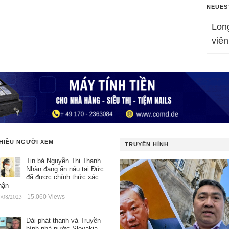
NEUES
Lon
viên
HIỀU NGƯỜI XEM
TRUYỀN HÌNH
Tin bà Nguyễn Thị Thanh
Nhàn đang ẩn náu tại Đức
đã được chính thức xác
hận
/08/2023
- 15.060 Views
Đài phát thanh và Truyền
hình nhà nước Slovakia