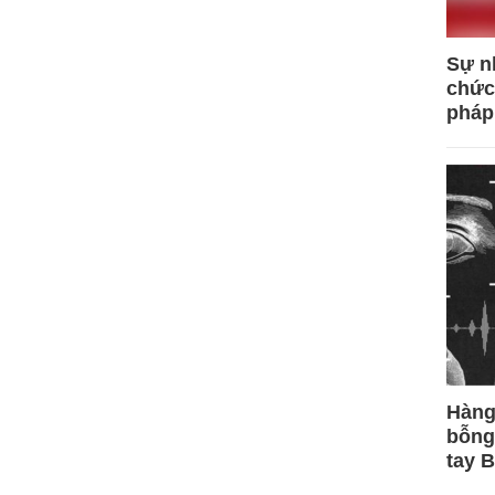
Sự n
chức
pháp
Hàng
bỗng
tay 