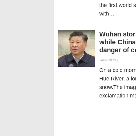
the first world
with…
Wuhan storm
while China
danger of c
14/02/2020
|
On a cold morni
Hue River, a lo
snow.The image
exclamation ma