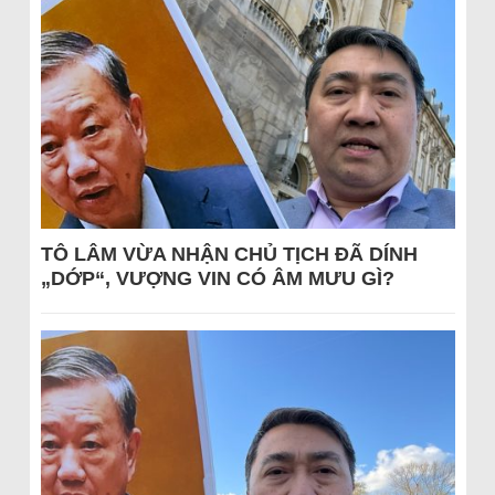
TÔ LÂM VỪA NHẬN CHỦ TỊCH ĐÃ DÍNH
„DỚP“, VƯỢNG VIN CÓ ÂM MƯU GÌ?