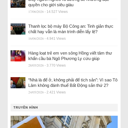
quyền cho giới siêu giàu
17/06/2026
- 14.527 Views
Thanh lọc bộ máy Bộ Công an: Tinh giản thực
chất hay vẫn là màn trình diễn lấy lệ?
16/06/2026
- 4.941 Views
Hàng loạt trẻ em ven sông Hồng viết tâm thư
khẩn cầu bà Ngô Phương Ly cứu giúp
28/05/2026
- 3.770 Views
“Nhà là để ở, không phải để tích sản”: Vì sao Tô
Lâm không đánh thuế Bất Động sản thứ 2?
24/05/2026
- 2.421 Views
TRUYỀN HÌNH