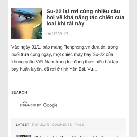
Su-22 lại rơi cùng nhiều câu
hỏi về khả năng tác chiến của
loại khí tài này
06/02/2023
|
Vào ngày 31/1, báo mạng Tienphong.vn đưa tin, trong
buổi trưa cùng ngày, một chiếc máy bay Su-22 của
không quân Việt Nam trong lúc đang thực hiện bài tập
bay huấn luyện, đã rơi ở tỉnh Yên Bái. Vụ…
SEARCH
LATEST
POPULAR
COMMENTS
TAGS