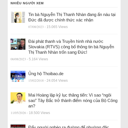
NHIỀU NGƯỜI XEM
Tin bà Nguyễn Thị Thanh Nhàn đang ẩn náu tại
Đức đã được chính thức xác nhận
07/08/2023
- 15.065 Views
Đài phát thanh và Truyền hình nhà nước
Slovakia (RTVS) công bố thông tin bà Nguyễn
Thị Thanh Nhàn trốn sang Đức!
06/08/2023
- 5.164 Views
Ủng hộ Thoibao.de
15/02/2018
- 24.054 Views
Mai Hoàng lập kỷ lục thăng tiến: Vì sao “ngôi
sao” Tây Bắc trở thành điểm nóng của Bộ Công
an?
11/05/2026
- 18.500 Views
Đẩy người nghèo ra đường để nhường đặc