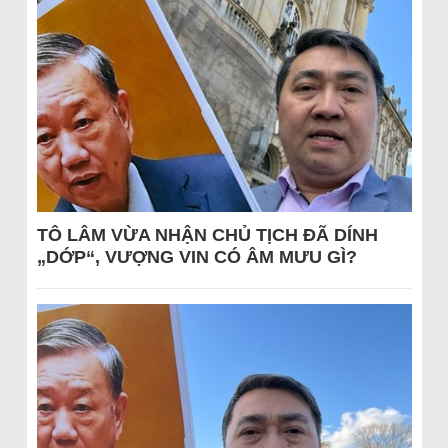
TÔ LÂM VỪA NHẬN CHỦ TỊCH ĐÃ DÍNH
„DỚP“, VƯỢNG VIN CÓ ÂM MƯU GÌ?