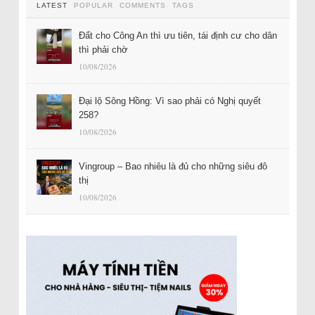
LATEST
POPULAR
COMMENTS
TAGS
Đất cho Công An thì ưu tiên, tái định cư cho dân
thì phải chờ
10/08/2026
Đại lộ Sông Hồng: Vì sao phải có Nghị quyết
258?
10/08/2026
Vingroup – Bao nhiêu là đủ cho những siêu đô
thị
10/08/2026