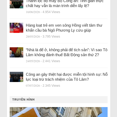
Thanh lọc bộ máy Bộ Công an: Tinh giản thực
chất hay vẫn là màn trình diễn lấy lệ?
16/06/2026
- 4.954 Views
Hàng loạt trẻ em ven sông Hồng viết tâm thư
khẩn cầu bà Ngô Phương Ly cứu giúp
28/05/2026
- 3.795 Views
“Nhà là để ở, không phải để tích sản”: Vì sao Tô
Lâm không đánh thuế Bất Động sản thứ 2?
24/05/2026
- 2.441 Views
Công an gây thiệt hại được miễn tội hình sự: Nỗ
lực loại trừ trách nhiệm của Tô Lâm?
07/07/2026
- 2.345 Views
TRUYỀN HÌNH