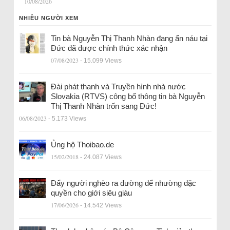
10/08/2026
NHIỀU NGƯỜI XEM
Tin bà Nguyễn Thị Thanh Nhàn đang ẩn náu tại
Đức đã được chính thức xác nhận
07/08/2023
- 15.099 Views
Đài phát thanh và Truyền hình nhà nước
Slovakia (RTVS) công bố thông tin bà Nguyễn
Thị Thanh Nhàn trốn sang Đức!
06/08/2023
- 5.173 Views
Ủng hộ Thoibao.de
15/02/2018
- 24.087 Views
Đẩy người nghèo ra đường để nhường đặc
quyền cho giới siêu giàu
17/06/2026
- 14.542 Views