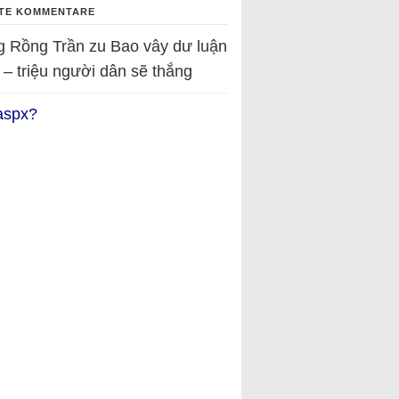
TE KOMMENTARE
g Rồng Trần
zu
Bao vây dư luận
 – triệu người dân sẽ thắng
aspx?