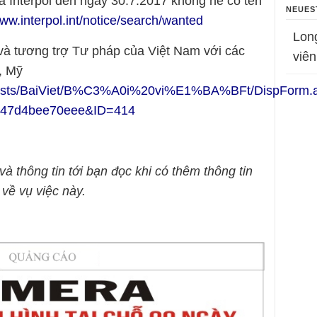
a Interpol đến ngày 30.7.2017 không hề có tên
NEUES
www.interpol.int/notice/search/wanted
Lon
và tương trợ Tư pháp của Việt Nam với các
viên
, Mỹ
n/Lists/BaiViet/B%C3%A0i%20vi%E1%BA%BFt/DispForm.
b-47d4bee70eee&ID=414
 và thông tin tới bạn đọc khi có thêm thông tin
về vụ việc này.