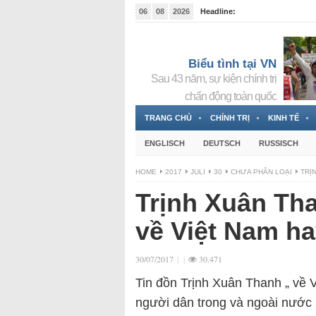
06
08
2026
Headline:
Tin bà Nguyễn Thị Thanh Nhàn đang ẩn náu tại Đức
Biểu tình tại VN
Sau 43 năm, sự kiện chính trị
chấn động toàn quốc
TRANG CHỦ
CHÍNH TRỊ
KINH TẾ
ENGLISCH
DEUTSCH
RUSSISCH
HOME
2017
JULI
30
CHƯA PHÂN LOẠI
TRỊ
Trịnh Xuân Tha
về Việt Nam h
30/07/2017
|
|
30.471
Tin đồn Trịnh Xuân Thanh „ về V
người dân trong và ngoài nước b