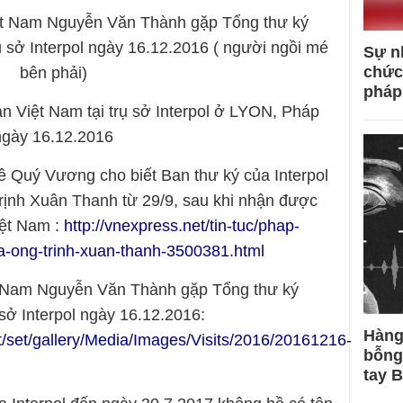
ệt Nam Nguyễn Văn Thành gặp Tổng thư ký
 sở Interpol ngày 16.12.2016 ( người ngồi mé
Sự n
chức
bên phải)
pháp
 Việt Nam tại trụ sở Interpol ở LYON, Pháp
ngày 16.12.2016
 Quý Vương cho biết Ban thư ký của Interpol
Trịnh Xuân Thanh từ 29/9, sau khi nhận được
iệt Nam :
http://vnexpress.net/tin-tuc/phap-
-na-ong-trinh-xuan-thanh-3500381.html
t Nam Nguyễn Văn Thành gặp Tổng thư ký
sở Interpol ngày 16.12.2016:
Hàng
ut/set/gallery/Media/Images/Visits/2016/20161216-
bỗng
tay 