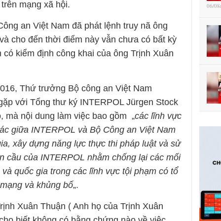
 trên mạng xã hội.
06/08
Công an Việt Nam đã phát lệnh truy nã ông
và cho đến thời điểm này vẫn chưa có bất kỳ
 có kiểm định công khai của ông Trịnh Xuân
2016, Thứ trưởng Bộ công an Việt Nam
gặp với Tổng thư ký INTERPOL Jürgen Stock
áp, mà nội dung làm việc bao gồm „
các lĩnh vực
p tác giữa INTERPOL và Bộ Công an Việt Nam
ia, xây dựng năng lực thực thi pháp luật và sử
àn cầu của INTERPOL nhằm chống lại các mối
 và quốc gia trong các lĩnh vực tội phạm có tổ
m mạng và khủng bố
„.
 Trịnh Xuân Thuận ( Anh họ của Trịnh Xuân
cho biết không có bằng chứng nào về việc