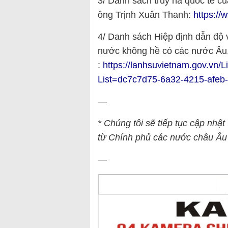
3/ Danh sách truy nã quốc tế củ
ông Trịnh Xuân Thanh:
https://
4/ Danh sách Hiệp định dẫn độ 
nước không hề có các nước Âu
:
https://lanhsuvietnam.gov.v
List=dc7c7d75-6a32-4215-afe
—
* Chúng tôi sẽ tiếp tục cập nhật
từ Chính phủ các nước châu Âu 
—