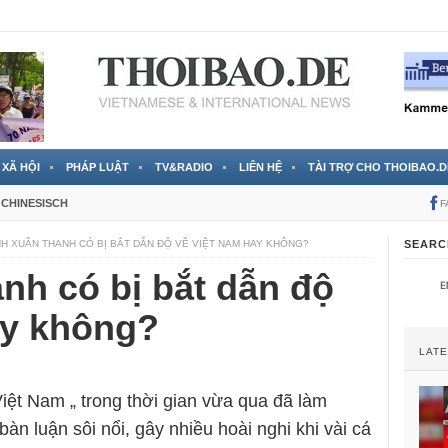
 đã được chính thức xác nhận
3 Jahren ago
XÃ HỘI
PHÁP LUẬT
TV&RADIO
LIÊN HỆ
TÀI TRỢ CHO THOIBAO.D
CHINESISCH
F
NH XUÂN THANH CÓ BỊ BẮT DẪN ĐỘ VỀ VIỆT NAM HAY KHÔNG?
SEARC
nh có bị bắt dẫn độ
ay không?
LAT
iệt Nam „ trong thời gian vừa qua đã làm
àn luận sôi nổi, gây nhiều hoài nghi khi vài cá