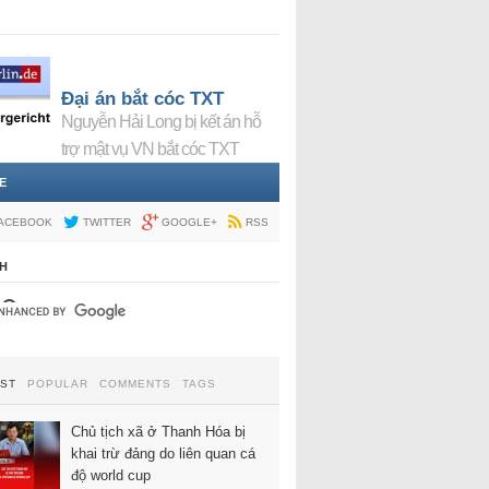
Đại án bắt cóc TXT
Nguyễn Hải Long bị kết án hỗ
trợ mật vụ VN bắt cóc TXT
E
ACEBOOK
TWITTER
GOOGLE+
RSS
H
EST
POPULAR
COMMENTS
TAGS
Chủ tịch xã ở Thanh Hóa bị
khai trừ đảng do liên quan cá
độ world cup