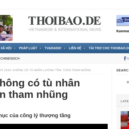
 đã được chính thức xác nhận
3 Jahren ago
XÃ HỘI
PHÁP LUẬT
TV&RADIO
LIÊN HỆ
TÀI TRỢ CHO THOIBAO.D
CHINESISCH
F
XÁ 2026: KHÔNG CÓ TÙ NHÂN LƯƠNG TÂM, TOÀN THAM NHŨNG
SEARC
Không có tù nhân
àn tham nhũng
LAT
mục của công lý thượng tầng