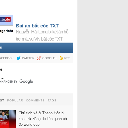
Đại án bắt cóc TXT
Nguyễn Hải Long bị kết án hỗ
trợ mật vụ VN bắt cóc TXT
E
ACEBOOK
TWITTER
GOOGLE+
RSS
H
EST
POPULAR
COMMENTS
TAGS
Chủ tịch xã ở Thanh Hóa bị
khai trừ đảng do liên quan cá
độ world cup