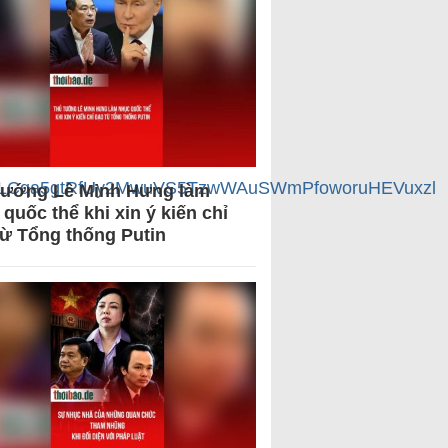
BC2cLCqa5gtRfUy2MwuVS5TzwWAuSWmPfoworuHEVuxzl
tướng Lê Minh Hưng làm
quốc thể khi xin ý kiến chỉ
từ Tổng thống Putin