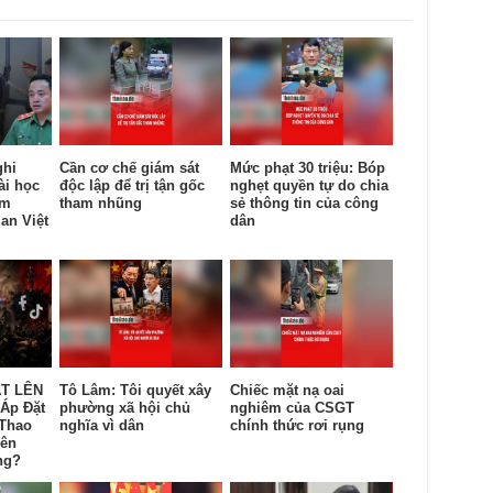
ghi
Cần cơ chế giám sát
Mức phạt 30 triệu: Bóp
i học
độc lập để trị tận gốc
nghẹt quyền tự do chia
êm
tham nhũng
sẻ thông tin của công
an Việt
dân
T LÊN
Tô Lâm: Tôi quyết xây
Chiếc mặt nạ oai
„Áp Đặt
phường xã hội chủ
nghiêm của CSGT
 Thao
nghĩa vì dân
chính thức rơi rụng
rên
ng?