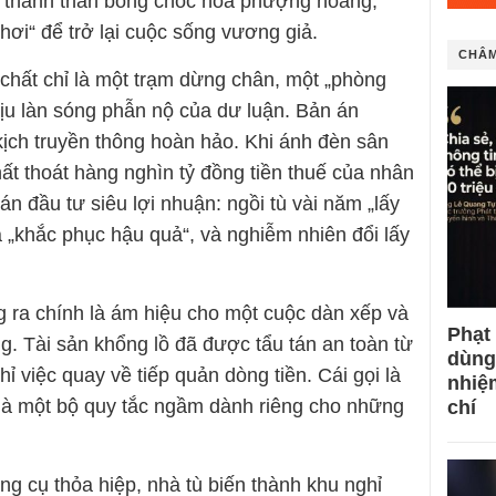
ã thành than bỗng chốc hóa phượng hoàng,
hơi“ để trở lại cuộc sống vương giả.
CHÂM
 chất chỉ là một trạm dừng chân, một „phòng
dịu làn sóng phẫn nộ của dư luận. Bản án
kịch truyền thông hoàn hảo. Khi ánh đèn sân
ất thoát hàng nghìn tỷ đồng tiền thuế của nhân
án đầu tư siêu lợi nhuận: ngồi tù vài năm „lấy
 là „khắc phục hậu quả“, và nghiễm nhiên đổi lấy
 ra chính là ám hiệu cho một cuộc dàn xếp và
Phạt
ng. Tài sản khổng lồ đã được tẩu tán an toàn từ
dùng
ỉ việc quay về tiếp quản dòng tiền. Cái gọi là
nhiệ
là một bộ quy tắc ngầm dành riêng cho những
chí
ng cụ thỏa hiệp, nhà tù biến thành khu nghỉ