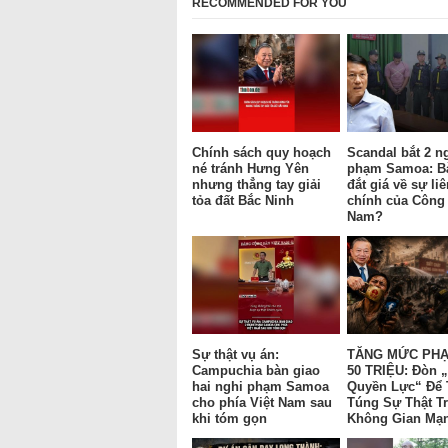
RECOMMENDED FOR YOU
Chính sách quy hoạch
Scandal bắt 2 n
né tránh Hưng Yên
phạm Samoa: Bà
nhưng thẳng tay giải
đắt giá về sự li
tỏa đất Bắc Ninh
chính của Công 
Nam?
Sự thật vụ án:
TĂNG MỨC PHẠ
Campuchia bàn giao
50 TRIỆU: Đòn 
hai nghi phạm Samoa
Quyền Lực“ Để
cho phía Việt Nam sau
Túng Sự Thật T
khi tóm gọn
Không Gian Mạ