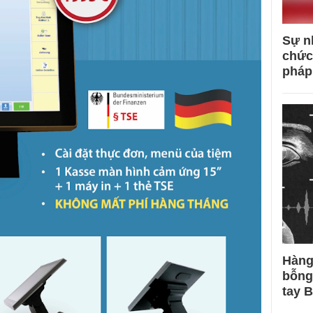
Sự n
chức
pháp
Hàng
bỗng
tay 