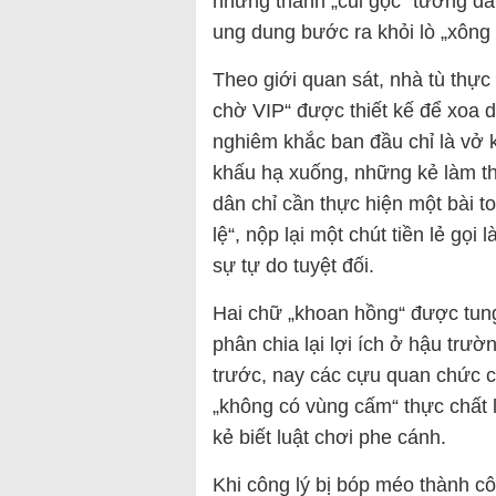
những thanh „củi gộc“ tưởng đ
ung dung bước ra khỏi lò „xông 
Theo giới quan sát, nhà tù thực
chờ VIP“ được thiết kế để xoa 
nghiêm khắc ban đầu chỉ là vở 
khấu hạ xuống, những kẻ làm th
dân chỉ cần thực hiện một bài to
lệ“, nộp lại một chút tiền lẻ gọi
sự tự do tuyệt đối.
Hai chữ „khoan hồng“ được tung
phân chia lại lợi ích ở hậu trườ
trước, nay các cựu quan chức ch
„không có vùng cấm“ thực chất 
kẻ biết luật chơi phe cánh.
Khi công lý bị bóp méo thành cô