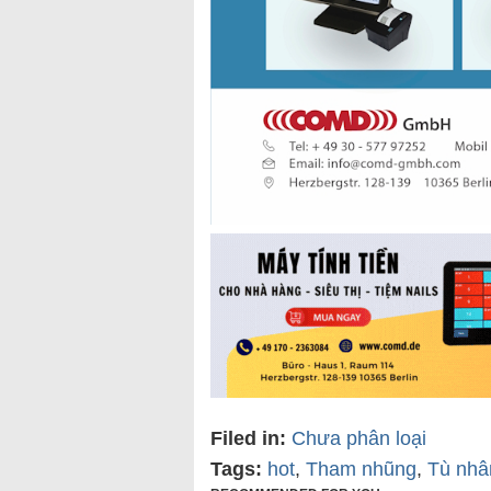
Filed in:
Chưa phân loại
Tags:
hot
,
Tham nhũng
,
Tù nhâ