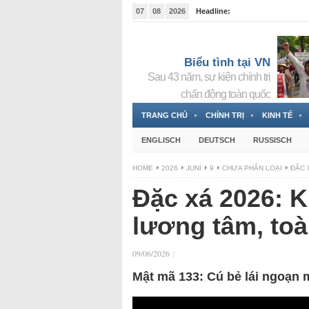
07
08
2026
Headline:
Tin bà Nguyễn Thị Thanh Nhàn đang ẩn náu tại Đức
Biểu tình tại VN
Sau 43 năm, sự kiện chính trị
chấn động toàn quốc
TRANG CHỦ
CHÍNH TRỊ
KINH TẾ
ENGLISCH
DEUTSCH
RUSSISCH
HOME
2026
JUNI
9
CHƯA PHÂN LOẠI
ĐẶC 
Đặc xá 2026: 
lương tâm, to
09/06/2026
|
Mật mã 133: Cú bẻ lái ngoạn 