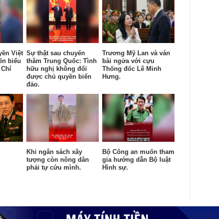
yền Việt
Sự thật sau chuyến
Trương Mỹ Lan và ván
ến biểu
thăm Trung Quốc: Tình
bài ngửa với cựu
 Chí
hữu nghị không đổi
Thống đốc Lê Minh
được chủ quyền biển
Hưng.
đảo.
Khi ngân sách xây
Bộ Công an muốn tham
tượng còn nông dân
gia hướng dẫn Bộ luật
phải tự cứu mình.
Hình sự.