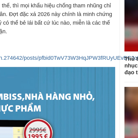
thế, thì mọi khẩu hiệu chống tham nhũng chỉ
 dân. Đợt đặc xá 2026 này chính là minh chứng
 có thể bẻ lái bất cứ lúc nào, miễn là các thế
ận.
e.anh.274642/posts/pfbid0TwV73W3HqJPW3fRUyUEv
Thủ 
nhục 
đạo 