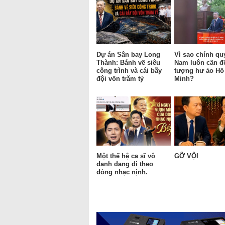
Dự án Sân bay Long
Vì sao chính qu
Thành: Bánh vẽ siêu
Nam luôn cần đ
công trình và cái bẫy
tượng hư ảo Hồ
đội vốn trăm tỷ
Minh?
Một thế hệ ca sĩ vô
GỠ VỘI
danh đang đi theo
dòng nhạc nịnh.