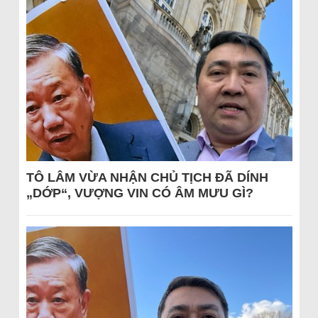
TÔ LÂM VỪA NHẬN CHỦ TỊCH ĐÃ DÍNH
„DỚP“, VƯỢNG VIN CÓ ÂM MƯU GÌ?