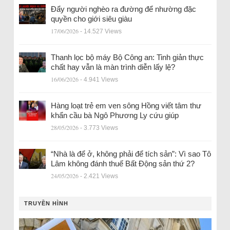
Đẩy người nghèo ra đường để nhường đặc
quyền cho giới siêu giàu
17/06/2026
- 14.527 Views
Thanh lọc bộ máy Bộ Công an: Tinh giản thực
chất hay vẫn là màn trình diễn lấy lệ?
16/06/2026
- 4.941 Views
Hàng loạt trẻ em ven sông Hồng viết tâm thư
khẩn cầu bà Ngô Phương Ly cứu giúp
28/05/2026
- 3.773 Views
“Nhà là để ở, không phải để tích sản”: Vì sao Tô
Lâm không đánh thuế Bất Động sản thứ 2?
24/05/2026
- 2.421 Views
TRUYỀN HÌNH