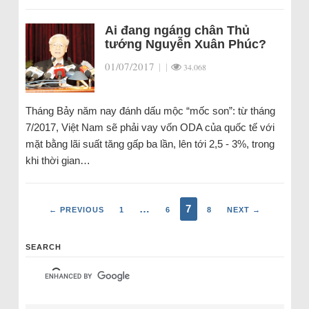
Ai đang ngáng chân Thủ
tướng Nguyễn Xuân Phúc?
01/07/2017
|
|
34.068
Tháng Bảy năm nay đánh dấu mộc “mốc son”: từ tháng
7/2017, Việt Nam sẽ phải vay vốn ODA của quốc tế với
mặt bằng lãi suất tăng gấp ba lần, lên tới 2,5 - 3%, trong
khi thời gian…
…
7
← PREVIOUS
1
6
8
NEXT →
SEARCH