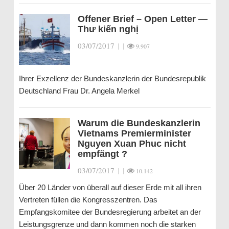
Offener Brief – Open Letter —
Thư kiến nghị
03/07/2017
|
|
9.907
Ihrer Exzellenz der Bundeskanzlerin der Bundesrepublik
Deutschland Frau Dr. Angela Merkel
Warum die Bundeskanzlerin
Vietnams Premierminister
Nguyen Xuan Phuc nicht
empfängt ?
03/07/2017
|
|
10.142
Über 20 Länder von überall auf dieser Erde mit all ihren
Vertreten füllen die Kongresszentren. Das
Empfangskomitee der Bundesregierung arbeitet an der
Leistungsgrenze und dann kommen noch die starken