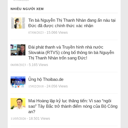
NHIỀU NGƯỜI XEM
Tin bà Nguyễn Thị Thanh Nhàn đang ẩn náu tại
Đức đã được chính thức xác nhận
07/08/2023
- 15.066 Views
Đài phát thanh và Truyền hình nhà nước
Slovakia (RTVS) công bố thông tin bà Nguyễn
Thị Thanh Nhàn trốn sang Đức!
06/08/2023
- 5.165 Views
Ủng hộ Thoibao.de
15/02/2018
- 24.056 Views
Mai Hoàng lập kỷ lục thăng tiến: Vì sao “ngôi
sao” Tây Bắc trở thành điểm nóng của Bộ Công
an?
11/05/2026
- 18.501 Views