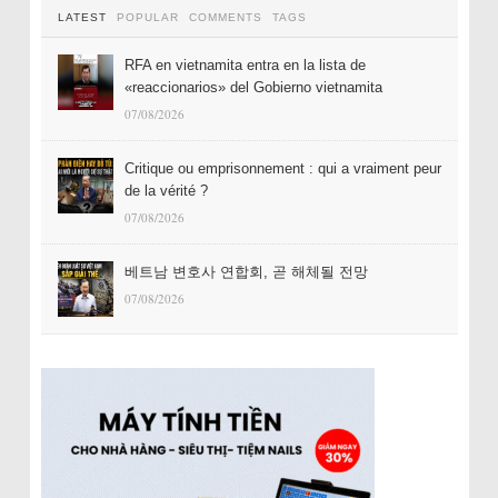
LATEST
POPULAR
COMMENTS
TAGS
RFA en vietnamita entra en la lista de
«reaccionarios» del Gobierno vietnamita
07/08/2026
Critique ou emprisonnement : qui a vraiment peur
de la vérité ?
07/08/2026
베트남 변호사 연합회, 곧 해체될 전망
07/08/2026