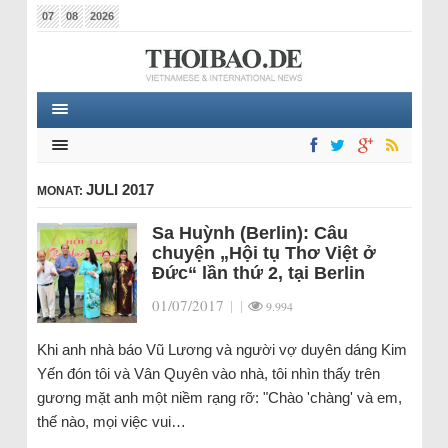
07
08
2026
JULI 2017
MONAT:
Sa Huỳnh (Berlin): Câu
chuyện „Hội tụ Thơ Việt ở
Đức“ lần thứ 2, tại Berlin
01/07/2017
|
|
9.994
Khi anh nhà báo Vũ Lương và người vợ duyên dáng Kim
Yến đón tôi và Vân Quyên vào nhà, tôi nhìn thấy trên
gương mặt anh một niềm rạng rỡ: "Chào 'chàng' và em,
thế nào, mọi việc vui…