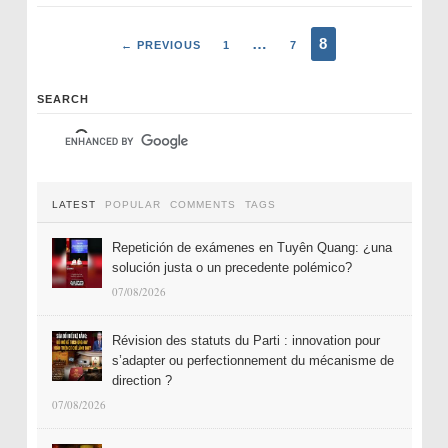
…
8
← PREVIOUS
1
7
SEARCH
LATEST
POPULAR
COMMENTS
TAGS
Repetición de exámenes en Tuyên Quang: ¿una
solución justa o un precedente polémico?
07/08/2026
Révision des statuts du Parti : innovation pour
s’adapter ou perfectionnement du mécanisme de
direction ?
07/08/2026