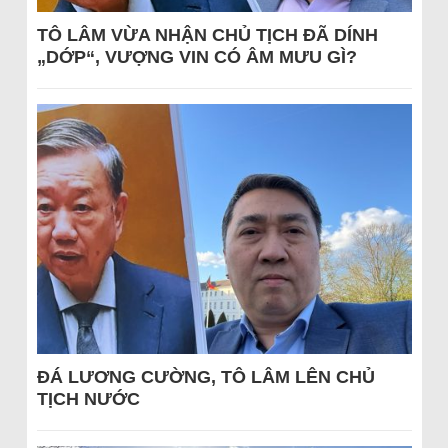
TÔ LÂM VỪA NHẬN CHỦ TỊCH ĐÃ DÍNH
„DỚP“, VƯỢNG VIN CÓ ÂM MƯU GÌ?
ĐÁ LƯƠNG CƯỜNG, TÔ LÂM LÊN CHỦ
TỊCH NƯỚC