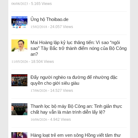
06/08/2023
- 5.165 Views
Ủng hộ Thoibao.de
15/02/2018
- 24.057 Views
Mai Hoàng lập kỷ lục thăng tiến: Vì sao “ngôi
sao” Tây Bắc trở thành điểm nóng của Bộ Công
an?
11/05/2026
- 18.504 Views
Đẩy người nghèo ra đường để nhường đặc
quyền cho giới siêu giàu
17/06/2026
- 14.527 Views
Thanh lọc bộ máy Bộ Công an: Tinh giản thực
chất hay vẫn là màn trình diễn lấy lệ?
16/06/2026
- 4.942 Views
Hàng loạt trẻ em ven sông Hồng viết tâm thư