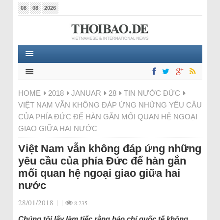
08
08
2026
HOME
2018
JANUAR
28
TIN NƯỚC ĐỨC
VIỆT NAM VẪN KHÔNG ĐÁP ỨNG NHỮNG YÊU CẦU
CỦA PHÍA ĐỨC ĐỂ HÀN GẮN MỐI QUAN HỆ NGOẠI
GIAO GIỮA HAI NƯỚC
Việt Nam vẫn không đáp ứng những
yêu cầu của phía Đức để hàn gắn
mối quan hệ ngoại giao giữa hai
nước
28/01/2018
|
|
8.235
Chúng tôi lấy làm tiếc rằng báo chí quốc tế không