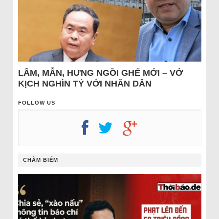
LÂM, MẪN, HƯNG NGỒI GHẾ MỚI – VỞ
KỊCH NGHÌN TỶ VỚI NHÂN DÂN
FOLLOW US
CHÂM BIẾM