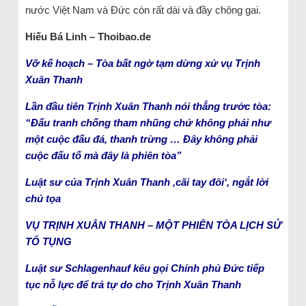
nước Việt Nam và Đức còn rất dài và đầy chông gai.
Hiếu Bá Linh – Thoibao.de
Vỡ kế hoạch – Tòa bất ngờ tạm dừng xử vụ Trịnh
Xuân Thanh
Lần đầu tiên Trịnh Xuân Thanh nói thẳng trước tòa:
“Đấu tranh chống tham nhũng chứ không phải như
một cuộc đấu đá, thanh trừng … Đây không phải
cuộc đấu tố mà đây là phiên tòa”
Luật sư của Trịnh Xuân Thanh ‚cãi tay đôi‘, ngắt lời
chủ tọa
VỤ TRỊNH XUÂN THANH – MỘT PHIÊN TÒA LỊCH SỬ
TỐ TỤNG
Luật sư Schlagenhauf kêu gọi Chính phủ Đức tiếp
tục nỗ lực để trả tự do cho Trịnh Xuân Thanh