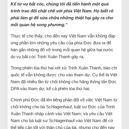
Kể từ vụ bắt cóc, chúng tôi đã tiến hành một quá
trình trao đổi chặt chẽ với phía Việt Nam. Họ biết rõ
phải làm gì để sửa chữa những thiệt hại gây ra cho
mối quan hệ song phương.“
Thực tế cho thấy, cho đến nay Việt Nam vẫn không đáp
ứng phần lớn những yêu cầu của phía Đức đưa ra để
hàn gắn những đổ vỡ trong mối quan hệ giữa hai nước
do vụ bắt cóc Trịnh Xuân Thanh gây ra.
Trong phiên tòa thứ hai xét xử Trịnh Xuân Thanh, báo chí
quốc tế vẫn không được cho vào tham dự. Cụ thể là Việt
Nam đã nhiều lần từ chối không cho hãng thông tấn Đức
DPA vào tham dự, kể cả phiên tòa thứ hai.
Chính phủ Đức đã lên tiếng phản đối về việc Việt Nam từ
chối không cho bà Schlagenhauf, luật sư Đức của Trịnh
Xuân Thanh nhập cảnh vào Việt Nam; và yêu cầu Việt
Nam cho bà luật sư Schlagenhauf vào Việt Nam để có
thể tiếp cận tốt với thân chủ của bà, nhưng cho đến nay