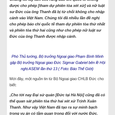
được cho phép [tham dự phiên tòa xét xử] và nữ luật
sư Đức của ông Thanh đã bị từ chối không cho nhập
cảnh vào Việt Nam. Chúng tôi đã nhiều lần đề nghị
cho phép báo chí quốc tế tham dự phiên tòa thứ nhất
và phiên tòa thứ hai cũng như cho phép nữ luật sư
Đức của ông Thanh được nhập cảnh.
Phó Thủ tướng, Bộ trưởng Ngoại giao Phạm Bình Minh
gặp Bộ trưởng Ngoại giao Đức Sigmar Gabriel bên lề Hội
nghị ASEM lần thứ 13 ( Foto: Báo Thế Giới)
Mới đây, một nguồn tin từ Bộ Ngoại giao CHLB Đức cho
biết:
„
Cho tới nay Đại sứ quán [Đức tại Hà Nội] cũng đã có
thể quan sát phiên tòa thứ hai xét xử Trịnh Xuân
Thanh. Như vậy Việt Nam đã tạo ra sự minh bạch
trong vụ án có tầm quan trọng đối với nước Đức.