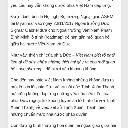
yêu cầu này vẫn không được phía Việt Nam đáp ứng.
Được biết, bên lề Hội nghị Bộ trưởng Ngoại giao ASEM
tại Myanmar vào ngày 20/11/2017 Ngoại trưởng Đức
Sigmar Gabriel đưa cho Ngoại trưởng Việt Nam Phạm
Bình Minh lộ trình (roadmap) để hàn gắn mối quan hệ
giữa hai nước Việt Nam và Đức.
Như vậy, thiện chí của phía Đức –
Việt Nam biết rõ phải
làm gì để sửa chữa những thiệt hại gây ra cho mối quan
hệ song phương –
đã bị rơi vào khoảng không.
Cho đến nay phía Việt Nam không những không đưa ra
một lời xin lỗi phía Đức về vụ bắt cóc Trịnh Xuân Thanh,
mà cũng không đáp ứng những yêu cầu nêu trên của
phía Đức (ngoại trừ không tuyên án tử hình đối với Trịnh
Xuân Thanh) về việc xét xử Trịnh Xuân Thanh theo
những chuẩn mực nhà nước pháp quyền.
Con đường bình thường hóa quan hệ ngoại giao giữa hai