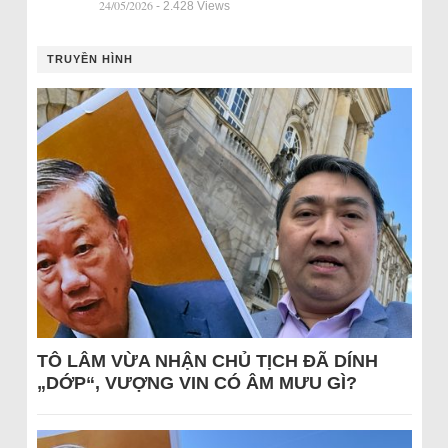
24/05/2026
- 2.428 Views
TRUYỀN HÌNH
TÔ LÂM VỪA NHẬN CHỦ TỊCH ĐÃ DÍNH
„DỚP“, VƯỢNG VIN CÓ ÂM MƯU GÌ?