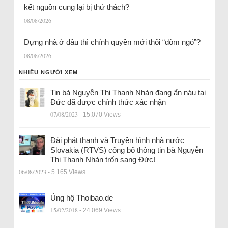
kết nguồn cung lại bị thử thách?
08/08/2026
Dựng nhà ở đâu thì chính quyền mới thôi “dòm ngó”?
08/08/2026
NHIỀU NGƯỜI XEM
Tin bà Nguyễn Thị Thanh Nhàn đang ẩn náu tại
Đức đã được chính thức xác nhận
07/08/2023
- 15.070 Views
Đài phát thanh và Truyền hình nhà nước
Slovakia (RTVS) công bố thông tin bà Nguyễn
Thị Thanh Nhàn trốn sang Đức!
06/08/2023
- 5.165 Views
Ủng hộ Thoibao.de
15/02/2018
- 24.069 Views