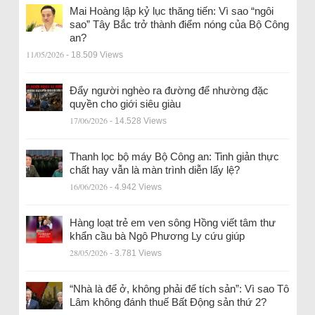
Mai Hoàng lập kỷ lục thăng tiến: Vì sao “ngôi
sao” Tây Bắc trở thành điểm nóng của Bộ Công
an?
11/05/2026
- 18.509 Views
Đẩy người nghèo ra đường để nhường đặc
quyền cho giới siêu giàu
17/06/2026
- 14.528 Views
Thanh lọc bộ máy Bộ Công an: Tinh giản thực
chất hay vẫn là màn trình diễn lấy lệ?
16/06/2026
- 4.942 Views
Hàng loạt trẻ em ven sông Hồng viết tâm thư
khẩn cầu bà Ngô Phương Ly cứu giúp
28/05/2026
- 3.781 Views
“Nhà là để ở, không phải để tích sản”: Vì sao Tô
Lâm không đánh thuế Bất Động sản thứ 2?