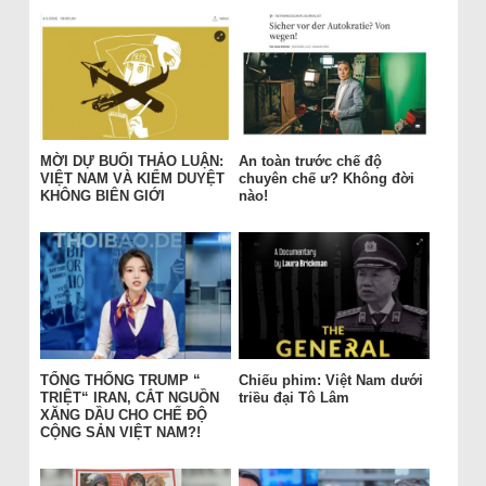
MỜI DỰ BUỔI THẢO LUẬN:
An toàn trước chế độ
VIỆT NAM VÀ KIỂM DUYỆT
chuyên chế ư? Không đời
KHÔNG BIÊN GIỚI
nào!
TỔNG THỐNG TRUMP “
Chiếu phim: Việt Nam dưới
TRIỆT“ IRAN, CẮT NGUỒN
triều đại Tô Lâm
XĂNG DẦU CHO CHẾ ĐỘ
CỘNG SẢN VIỆT NAM?!