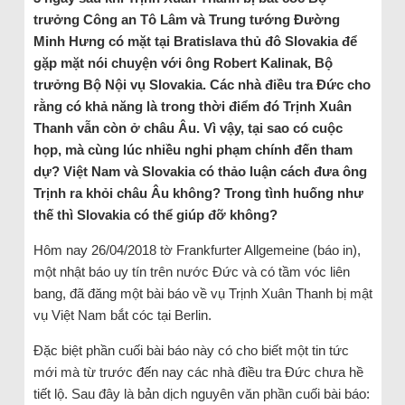
trưởng Công an Tô Lâm và Trung tướng Đường
Minh Hưng có mặt tại Bratislava thủ đô Slovakia để
gặp mặt nói chuyện với ông Robert Kalinak, Bộ
trưởng Bộ Nội vụ Slovakia.
Các nhà điều tra Đức cho
rằng có khả năng là trong thời điểm đó Trịnh Xuân
Thanh vẫn còn ở châu Âu. Vì vậy, tại sao có cuộc
họp, mà cùng lúc nhiều nghi phạm chính đến tham
dự? Việt Nam và Slovakia có thảo luận cách đưa ông
Trịnh ra khỏi châu Âu không? Trong tình huống như
thế thì Slovakia có thể giúp đỡ không?
Hôm nay 26/04/2018 tờ Frankfurter Allgemeine (báo in),
một nhật báo uy tín trên nước Đức và có tầm vóc liên
bang, đã đăng một bài báo về vụ Trịnh Xuân Thanh bị mật
vụ Việt Nam bắt cóc tại Berlin.
Đặc biệt phần cuối bài báo này có cho biết một tin tức
mới mà từ trước đến nay các nhà điều tra Đức chưa hề
tiết lộ. Sau đây là bản dịch nguyên văn phần cuối bài báo: