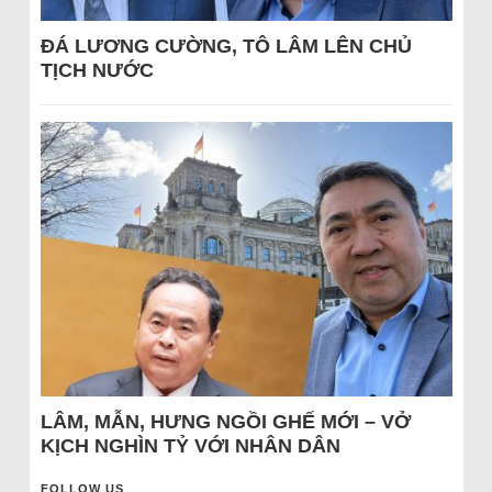
ĐÁ LƯƠNG CƯỜNG, TÔ LÂM LÊN CHỦ
TỊCH NƯỚC
LÂM, MẪN, HƯNG NGỒI GHẾ MỚI – VỞ
KỊCH NGHÌN TỶ VỚI NHÂN DÂN
FOLLOW US