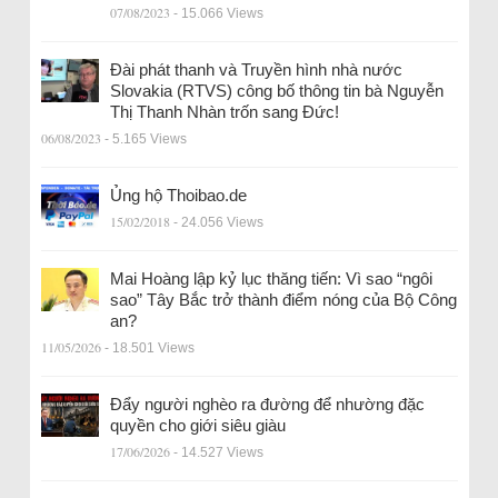
07/08/2023
- 15.066 Views
Đài phát thanh và Truyền hình nhà nước
Slovakia (RTVS) công bố thông tin bà Nguyễn
Thị Thanh Nhàn trốn sang Đức!
06/08/2023
- 5.165 Views
Ủng hộ Thoibao.de
15/02/2018
- 24.056 Views
Mai Hoàng lập kỷ lục thăng tiến: Vì sao “ngôi
sao” Tây Bắc trở thành điểm nóng của Bộ Công
an?
11/05/2026
- 18.501 Views
Đẩy người nghèo ra đường để nhường đặc
quyền cho giới siêu giàu
17/06/2026
- 14.527 Views