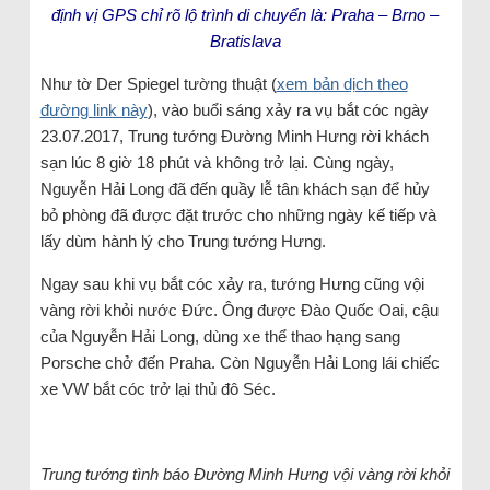
định vị GPS chỉ rõ lộ trình di chuyển là:
Praha – Brno –
Bratislava
Như tờ Der Spiegel tường thuật (
xem bản dịch theo
đường link này
), vào buổi sáng xảy ra vụ bắt cóc ngày
23.07.2017, Trung tướng Đường Minh Hưng rời khách
sạn lúc 8 giờ 18 phút và không trở lại. Cùng ngày,
Nguyễn Hải Long đã đến quầy lễ tân khách sạn để hủy
bỏ phòng đã được đặt trước cho những ngày kế tiếp và
lấy dùm hành lý cho Trung tướng Hưng.
Ngay sau khi vụ bắt cóc xảy ra, tướng Hưng cũng vội
vàng rời khỏi nước Đức. Ông được Đào Quốc Oai, cậu
của Nguyễn Hải Long, dùng xe thể thao hạng sang
Porsche chở đến Praha. Còn Nguyễn Hải Long lái chiếc
xe VW bắt cóc trở lại thủ đô Séc.
Trung tướng tình báo Đường Minh Hưng vội vàng rời khỏi