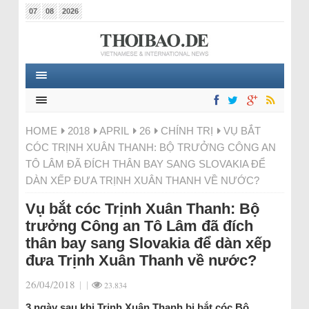
07
08
2026
HOME
2018
APRIL
26
CHÍNH TRỊ
VỤ BẮT
CÓC TRỊNH XUÂN THANH: BỘ TRƯỞNG CÔNG AN
TÔ LÂM ĐÃ ĐÍCH THÂN BAY SANG SLOVAKIA ĐỂ
DÀN XẾP ĐƯA TRỊNH XUÂN THANH VỀ NƯỚC?
Vụ bắt cóc Trịnh Xuân Thanh: Bộ
trưởng Công an Tô Lâm đã đích
thân bay sang Slovakia để dàn xếp
đưa Trịnh Xuân Thanh về nước?
26/04/2018
|
|
23.834
3 ngày sau khi Trịnh Xuân Thanh bị bắt cóc Bộ