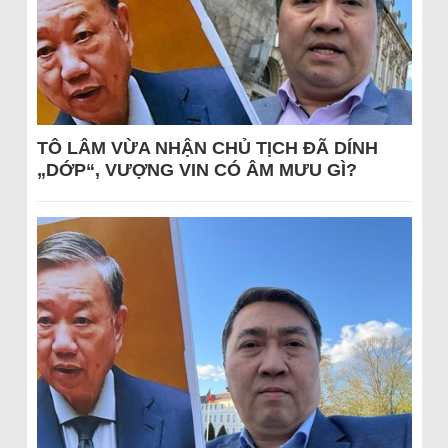
TÔ LÂM VỪA NHẬN CHỦ TỊCH ĐÃ DÍNH
„DỚP“, VƯỢNG VIN CÓ ÂM MƯU GÌ?