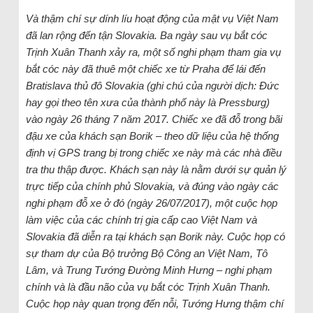
Và thậm chí sự dính líu hoạt động của mật vụ Việt Nam
đã lan rộng đến tận Slovakia. Ba ngày sau vụ bắt cóc
Trịnh Xuân Thanh xảy ra, một số nghi phạm tham gia vụ
bắt cóc này đã thuê một chiếc xe từ Praha để lái đến
Bratislava thủ đô Slovakia (ghi chú của người dịch: Đức
hay gọi theo tên xưa của thành phố này là Pressburg)
vào ngày 26 tháng 7 năm 2017. Chiếc xe đã đỗ trong bãi
đậu xe của khách sạn Borik – theo dữ liệu của hệ thống
định vị GPS trang bị trong chiếc xe này mà các nhà điều
tra thu thập được. Khách sạn này là nằm dưới sự quản lý
trực tiếp của chính phủ Slovakia, và đúng vào ngày các
nghi phạm đỗ xe ở đó (ngày 26/07/2017), một cuộc họp
làm việc của các chính trị gia cấp cao Việt Nam và
Slovakia đã diễn ra tại khách sạn Borik này. Cuộc họp có
sự tham dự của Bộ trưởng Bộ Công an Việt Nam, Tô
Lâm, và Trung Tướng Đường Minh Hưng – nghi phạm
chính và là đầu não của vụ bắt cóc Trịnh Xuân Thanh.
Cuộc họp này quan trọng đến nỗi, Tướng Hưng thậm chí