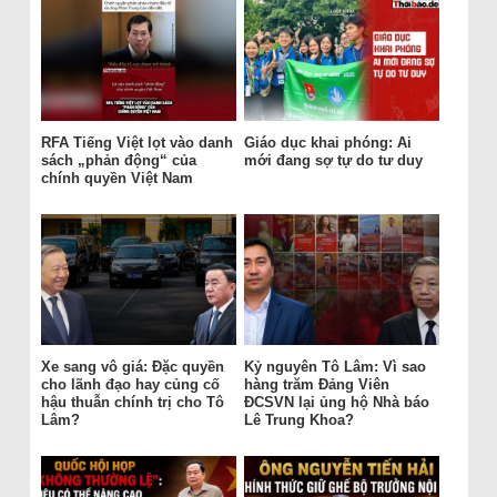
RFA Tiếng Việt lọt vào danh
Giáo dục khai phóng: Ai
sách „phản động“ của
mới đang sợ tự do tư duy
chính quyền Việt Nam
Xe sang vô giá: Đặc quyền
Kỷ nguyên Tô Lâm: Vì sao
cho lãnh đạo hay củng cố
hàng trăm Đảng Viên
hậu thuẫn chính trị cho Tô
ĐCSVN lại ủng hộ Nhà báo
Lâm?
Lê Trung Khoa?