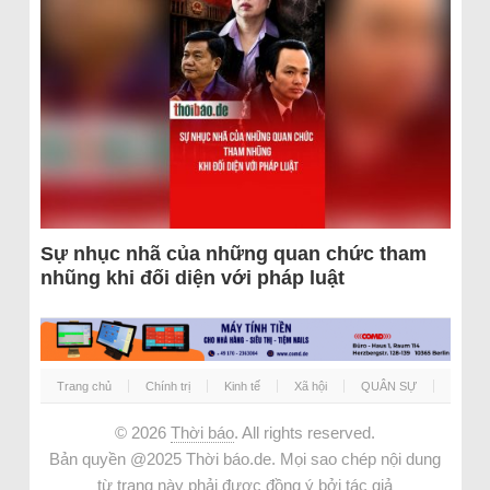
Sự nhục nhã của những quan chức tham
nhũng khi đối diện với pháp luật
Trang chủ
Chính trị
Kinh tế
Xã hội
QUÂN SỰ
© 2026
Thời báo
. All rights reserved.
Bản quyền @2025 Thời báo.de. Mọi sao chép nội dung
từ trang này phải được đồng ý bởi tác giả