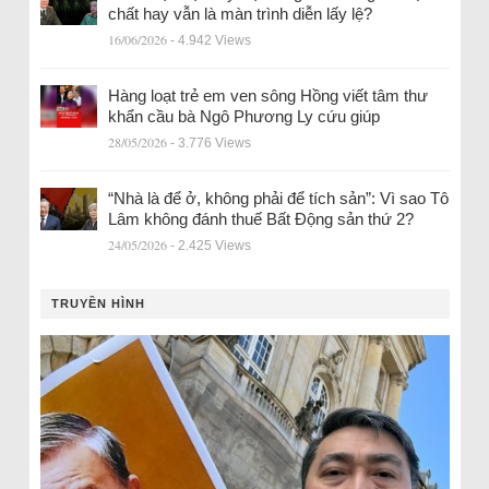
chất hay vẫn là màn trình diễn lấy lệ?
16/06/2026
- 4.942 Views
Hàng loạt trẻ em ven sông Hồng viết tâm thư
khẩn cầu bà Ngô Phương Ly cứu giúp
28/05/2026
- 3.776 Views
“Nhà là để ở, không phải để tích sản”: Vì sao Tô
Lâm không đánh thuế Bất Động sản thứ 2?
24/05/2026
- 2.425 Views
TRUYỀN HÌNH