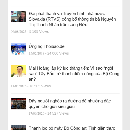
Đài phát thanh và Truyền hình nhà nước
Slovakia (RTVS) công bố thông tin bà Nguyễn
Thị Thanh Nhàn trốn sang Đức!
06/08/2023
- 5.165 Views
Ủng hộ Thoibao.de
15/02/2018
- 24.060 Views
Mai Hoàng lập kỷ lục thăng tiến: Vì sao “ngôi
sao” Tây Bắc trở thành điểm nóng của Bộ Công
an?
11/05/2026
- 18.505 Views
Đẩy người nghèo ra đường để nhường đặc
quyền cho giới siêu giàu
17/06/2026
- 14.527 Views
Thanh lọc bộ máy Bộ Công an: Tinh giản thực