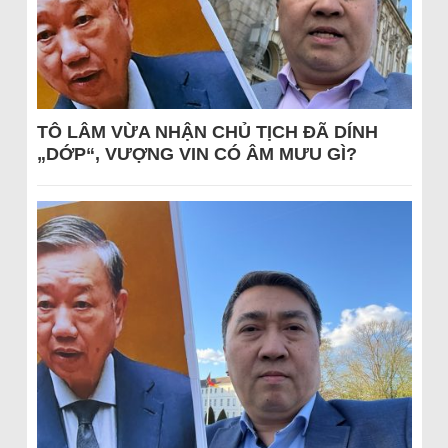
TÔ LÂM VỪA NHẬN CHỦ TỊCH ĐÃ DÍNH
„DỚP“, VƯỢNG VIN CÓ ÂM MƯU GÌ?