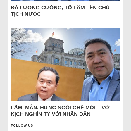
ĐÁ LƯƠNG CƯỜNG, TÔ LÂM LÊN CHỦ
TỊCH NƯỚC
LÂM, MẪN, HƯNG NGỒI GHẾ MỚI – VỞ
KỊCH NGHÌN TỶ VỚI NHÂN DÂN
FOLLOW US