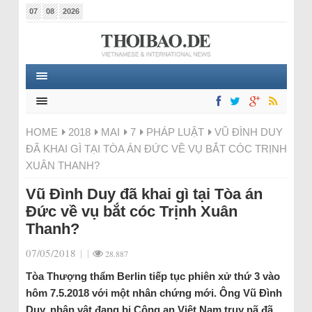
07
08
2026
HOME
2018
MAI
7
PHÁP LUẬT
VŨ ĐÌNH DUY
ĐÃ KHAI GÌ TẠI TÒA ÁN ĐỨC VỀ VỤ BẮT CÓC TRỊNH
XUÂN THANH?
Vũ Đình Duy đã khai gì tại Tòa án
Đức về vụ bắt cóc Trịnh Xuân
Thanh?
07/05/2018
|
|
28.887
Tòa Thượng thẩm Berlin tiếp tục phiên xử thứ 3 vào
hôm 7.5.2018 với một nhân chứng mới. Ông Vũ Đình
Duy, nhân vật đang bị Công an Việt Nam truy nã đã