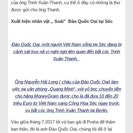
của ông Trịnh Xuân Thanh, cụ thể ở đây có những lá thư
được gửi cho ông Thanh.
Xuất hiện nhân vật „ Soái“ Đào Quốc Oai tại Séc
Đào Quốc Oai, một người Việt Nam sống tại Séc đang bị
cảnh sát truy nã vì nghi ngờ liên quan đến bắt cóc Trịnh
Xuân Thanh.
Ông Nguyễn Hải Long ( cháu của Đào Quốc Oai) làm
việc tại văn phòng „Quang Minh“, với vỏ bọc chuyển tiền
cho hãng MoneyGram được cho là đã đưa 10 đến 20
triệu Euro từ Việt Nam sang Cộng Hòa Séc ngay trước
vụ bắt cóc ông Trịnh Xuân Thanh tại Berlin.
Vào giữa tháng 7.2017 tôi và bạn gái đi Praha để thăm
bạn thân, đó là anh Đào Quốc Oai, chúng tôi đã ở lại