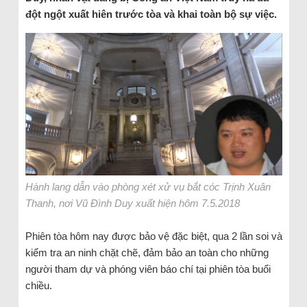
đột ngột xuất hiên trước tòa và khai toàn bộ sự việc.
Hành lang dẫn vào phòng xét xử vụ bắt cóc Trịnh Xuân
Thanh, nơi Vũ Đình Duy xuất hiện hôm 7.5.2018
Phiên tòa hôm nay được bảo vệ đặc biệt, qua 2 lần soi và
kiểm tra an ninh chặt chẽ, đảm bảo an toàn cho những
người tham dự và phóng viên báo chí tại phiên tòa buổi
chiều.