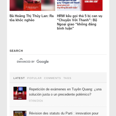
Bà Hoàng Thị Thúy Lan: Ra
HRW kêu gọi thả 5 bị can vụ
tòa khóc nghèo
“Chuyện Với Thanh”: Bộ
Ngoại giao “không đáng
bình luận”
SEARCH
LATEST
POPULAR
COMMENTS
TAGS
Repetición de exámenes en Tuyên Quang: ¿una
solución justa o un precedente polémico?
07/08/2026
Révision des statuts du Parti : innovation pour