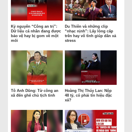
Kỷ nguyên “Công an trị”:
Du Thiên và những clip
Dữ liệu cá nhân đang được
“nhạc nịnh”: Lấy lòng cấp
bảo vệ hay bị gom về một
trên hay vô tình giúp dân xả
mối
stress
Tô Anh Dũng: Từ công an
Hoàng Thị Thúy Lan: Nộp
xã đến ghế chủ tịch tỉnh
48 tỷ, có phải tín hiệu đặc
xá?