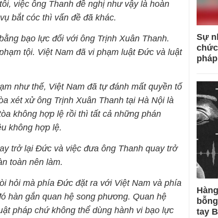
tôi, việc ông Thanh đề nghị như vậy là hoàn
vụ bắt cóc thì vấn đề đã khác.
Sự n
 bằng bạo lực đối với ông Trịnh Xuân Thanh.
chức
 phạm tội. Việt Nam đã vi phạm luật Đức và luật
pháp
phạm như thế, Việt Nam đã tự đánh mất quyền tố
tòa xét xử ông Trịnh Xuân Thanh tại Hà Nội là
tòa không hợp lệ rồi thì tất cả những phán
ều không hợp lệ.
ay trở lại Đức và việc đưa ông Thanh quay trở
oàn toàn nên làm.
òi hỏi mà phía Đức đặt ra với Việt Nam và phía
Hàng
 đó hàn gắn quan hệ song phương. Quan hệ
bỗng
luật pháp chứ không thể dùng hành vi bạo lực
tay 