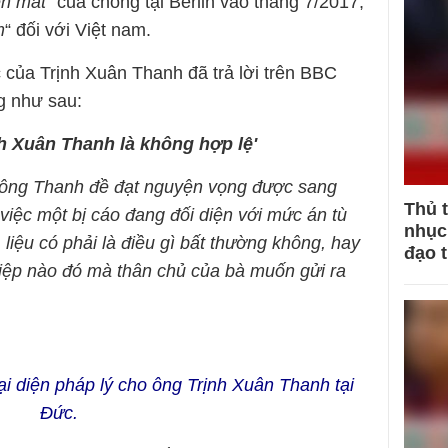
ến mất
“ của chồng tại Berlin vào tháng 7/2017,
m
“ đối với Việt nam.
của Trịnh Xuân Thanh đã trả lời trên BBC
g như sau:
nh Xuân Thanh là không hợp lệ'
, ông Thanh đề đạt nguyện vọng được sang
Thủ 
việc một bị cáo đang đối diện với mức án tù
nhục 
 liệu có phải là điều gì bất thường không, hay
đạo 
 điệp nào đó mà thân chủ của bà muốn gửi ra
i diện pháp lý cho ông Trịnh Xuân Thanh tại
Đức.