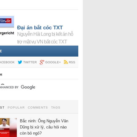
Đại án bắt cóc TXT
Nguyễn Hải Long bị kết án hỗ
trợ mật vụ VN bắt cóc TXT
E
ACEBOOK
TWITTER
GOOGLE+
RSS
H
EST
POPULAR
COMMENTS
TAGS
Bắc ninh: Ông Nguyễn Văn
Dũng bị xử lý, câu hỏi nào
còn bỏ ngỏ?