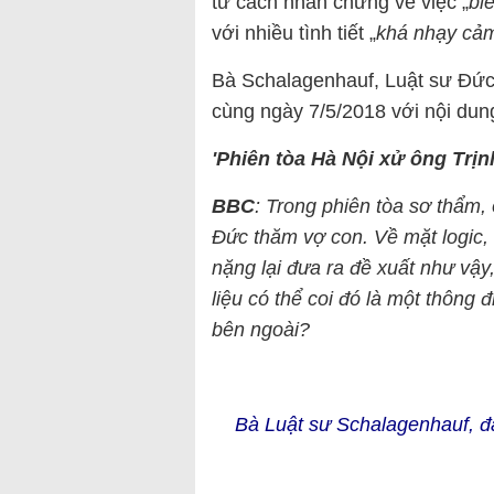
tư cách nhân chứng về việc „
bi
với nhiều tình tiết „
khá nhạy cả
Bà Schalagenhauf, Luật sư Đức 
cùng ngày 7/5/2018 với nội dun
'Phiên tòa Hà Nội xử ông Trị
BBC
: Trong phiên tòa sơ thẩm
Đức thăm vợ con. Về mặt logic, 
nặng lại đưa ra đề xuất như vậy,
liệu có thể coi đó là một thông
bên ngoài?
Bà Luật sư Schalagenhauf, đạ