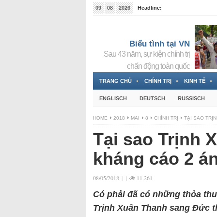
09
08
2026
Headline:
Tin bà Nguyễn Thị Thanh Nhàn đang ẩn náu tại Đức
Biểu tình tại VN
Sau 43 năm, sự kiện chính trị
chấn động toàn quốc
TRANG CHỦ
CHÍNH TRỊ
KINH TẾ
ENGLISCH
DEUTSCH
RUSSISCH
HOME
2018
MAI
8
CHÍNH TRỊ
TẠI SAO TRỊ
Tại sao Trịnh 
kháng cáo 2 án
08/05/2018
|
|
11.261
Có phải đã có những thỏa thuậ
Trịnh Xuân Thanh sang Đức t