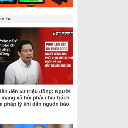
 BIẾM
 lên đến 50 triệu đồng: Người
 mạng xã hội phải chịu trách
m pháp lý khi dẫn nguồn báo