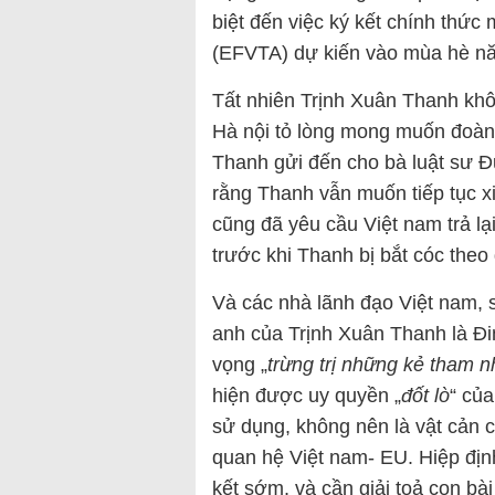
biệt đến việc ký kết chính thức
(EFVTA) dự kiến vào mùa hè n
Tất nhiên Trịnh Xuân Thanh khôn
Hà nội tỏ lòng mong muốn đoàn t
Thanh gửi đến cho bà luật sư Đ
rằng Thanh vẫn muốn tiếp tục x
cũng đã yêu cầu Việt nam trả lạ
trước khi Thanh bị bắt cóc the
Và các nhà lãnh đạo Việt nam, 
anh của Trịnh Xuân Thanh là Đ
vọng „
trừng trị những kẻ tham 
hiện được uy quyền „
đốt lò
“ củ
sử dụng, không nên là vật cản c
quan hệ Việt nam- EU. Hiệp địn
kết sớm, và cần giải toả con bà