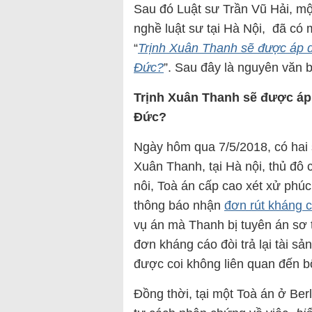
Sau đó Luật sư Trần Vũ Hải, mộ
nghề luật sư tại Hà Nội, đã có 
“
Trịnh Xuân Thanh sẽ được áp dụ
Đức?
”. Sau đây là nguyên văn b
Trịnh Xuân Thanh sẽ được áp 
Đức?
Ngày hôm qua 7/5/2018, có hai s
Xuân Thanh, tại Hà nội, thủ đô 
nôi, Toà án cấp cao xét xử phú
thông báo nhận
đơn rút kháng 
vụ án mà Thanh bị tuyên án sơ 
đơn kháng cáo đòi trả lại tài sả
được coi không liên quan đến b
Đồng thời, tại một Toà án ở Ber