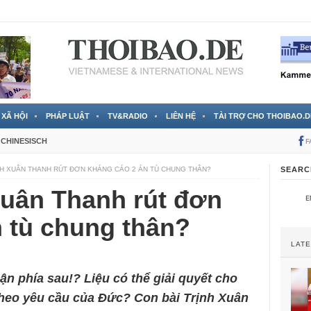
 đã được chính thức xác nhận
3 Jahren ago
XÃ HỘI
PHÁP LUẬT
TV&RADIO
LIÊN HỆ
TÀI TRỢ CHO THOIBAO.D
CHINESISCH
F
NH XUÂN THANH RÚT ĐƠN KHÁNG CÁO 2 ÁN TÙ CHUNG THÂN?
SEARC
Xuân Thanh rút đơn
 tù chung thân?
LAT
n phía sau!? Liệu có thể giải quyết cho
heo yêu cầu của Đức? Con bài Trịnh Xuân