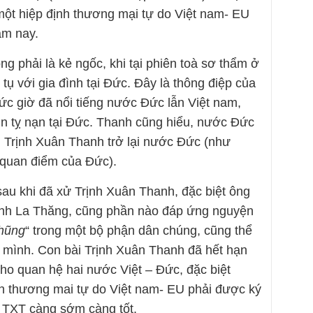
 một hiệp định thương mại tự do Việt nam- EU
ăm nay.
g phải là kẻ ngốc, khi tại phiên toà sơ thẩm ở
ụ với gia đình tại Đức. Đây là thông điệp của
ức giờ đã nổi tiếng nước Đức lẫn Việt nam,
in tỵ nạn tại Đức. Thanh cũng hiểu, nước Đức
i Trịnh Xuân Thanh trở lại nước Đức (như
o quan điểm của Đức).
sau khi đã xử Trịnh Xuân Thanh, đặc biệt ông
inh La Thăng, cũng phần nào đáp ứng nguyện
nhũng
“ trong một bộ phận dân chúng, cũng thể
a mình. Con bài Trịnh Xuân Thanh đã hết hạn
ho quan hệ hai nước Việt – Đức, đặc biệt
h thương mai tự do Việt nam- EU phải được ký
i TXT càng sớm càng tốt.