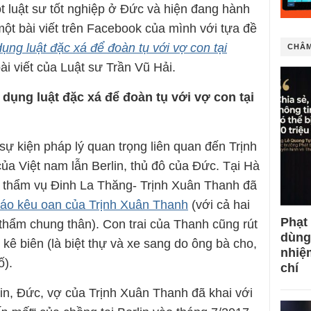
t luật sư tốt nghiệp ở Đức và hiện đang hành
một bài viết trên Facebook của mình với tựa đề
ng luật đặc xá để đoàn tụ với vợ con tại
CHÂM
ài viết của Luật sư Trần Vũ Hải.
dụng luật đặc xá để đoàn tụ với vợ con tại
ự kiện pháp lý quan trọng liên quan đến Trịnh
của Việt nam lẫn Berlin, thủ đô của Đức. Tại Hà
c thẩm vụ Đinh La Thăng- Trịnh Xuân Thanh đã
cáo kêu oan của Trịnh Xuân Thanh
(với cả hai
Phạt
thẩm chung thân). Con trai của Thanh cũng rút
dùng
n kê biên (là biệt thự và xe sang do ông bà cho,
nhiệ
ố).
chí
lin, Đức, vợ của Trịnh Xuân Thanh đã khai với