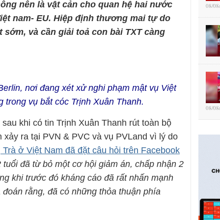
ông nên là vật cản cho quan hệ hai nước
08/08
Việt nam- EU. Hiệp định thương mai tự do
t sớm, và cần giải toả con bài TXT càng
rlin, nơi đang xét xử nghi phạm mật vụ Việt
trong vụ bắt cóc Trịnh Xuân Thanh.
08/08
au khi có tin Trịnh Xuân Thanh rút toàn bộ
n xảy ra tại PVN & PVC và vụ PVLand vì lý do
Trà ở Việt Nam đã đặt câu hỏi trên Facebook
 tuổi đã từ bỏ một cơ hội giảm án, chấp nhận 2
ong khi trước đó kháng cáo đã rất nhấn mạnh
ta đoán rằng, đã có những thỏa thuận phía