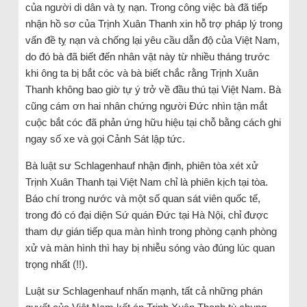
của người di dân và tỵ nạn. Trong công việc bà đã tiếp
nhận hồ sơ của Trịnh Xuân Thanh xin hỗ trợ pháp lý trong
vấn đề tỵ nạn và chống lại yêu cầu dẫn độ của Việt Nam,
do đó bà đã biết đến nhân vật này từ nhiều tháng trước
khi ông ta bị bắt cóc và bà biết chắc rằng Trịnh Xuân
Thanh không bao giờ tự ý trở về đầu thú tại Việt Nam. Bà
cũng cám ơn hai nhân chứng người Đức nhìn tận mắt
cuộc bắt cóc đã phản ứng hữu hiệu tại chỗ bằng cách ghi
ngay số xe và gọi Cảnh Sát lập tức.
Bà luật sư Schlagenhauf nhận định, phiên tòa xét xử
Trịnh Xuân Thanh tại Việt Nam chỉ là phiên kịch tại tòa.
Báo chí trong nước và một số quan sát viên quốc tế,
trong đó có đại diện Sứ quán Đức tại Hà Nội, chỉ được
tham dự gián tiếp qua màn hình trong phòng cạnh phòng
xử và màn hình thì hay bị nhiễu sóng vào đúng lúc quan
trọng nhất (!!).
Luật sư Schlagenhauf nhấn mạnh, tất cả những phán