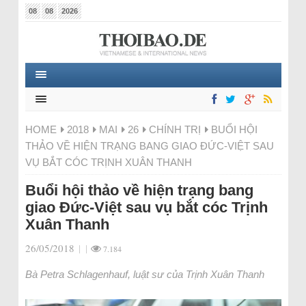
08
08
2026
HOME
2018
MAI
26
CHÍNH TRỊ
BUỔI HỘI
THẢO VỀ HIỆN TRẠNG BANG GIAO ĐỨC-VIỆT SAU
VỤ BẮT CÓC TRỊNH XUÂN THANH
Buổi hội thảo về hiện trạng bang
giao Đức-Việt sau vụ bắt cóc Trịnh
Xuân Thanh
26/05/2018
|
|
7.184
Bà Petra Schlagenhauf, luật sư của Trịnh Xuân Thanh