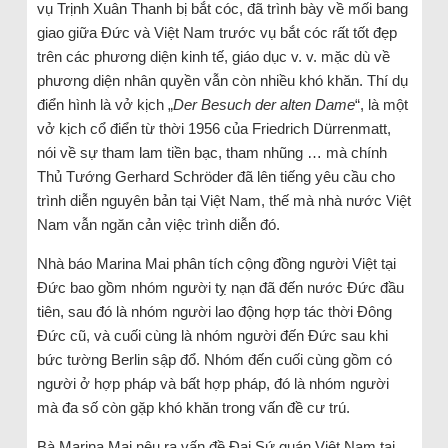
vụ Trịnh Xuân Thanh bị bắt cóc, đã trình bày về mối bang
giao giữa Đức và Việt Nam trước vụ bắt cóc rất tốt đẹp
trên các phương diện kinh tế, giáo dục v. v. mặc dù về
phương diện nhân quyền vẫn còn nhiều khó khăn. Thí dụ
điển hình là vở kịch „
Der Besuch der alten Dame
“, là một
vở kịch cổ điển từ thời 1956 của Friedrich Dürrenmatt,
nói về sự tham lam tiền bạc, tham nhũng … mà chính
Thủ Tướng Gerhard Schröder đã lên tiếng yêu cầu cho
trình diễn nguyên bản tại Việt Nam, thế mà nhà nước Việt
Nam vẫn ngăn cản việc trình diễn đó.
Nhà báo Marina Mai phân tích cộng đồng người Việt tại
Đức bao gồm nhóm người tỵ nạn đã đến nước Đức đầu
tiên, sau đó là nhóm người lao động hợp tác thời Đông
Đức cũ, và cuối cùng là nhóm người đến Đức sau khi
bức tường Berlin sập đổ. Nhóm đến cuối cùng gồm có
người ở hợp pháp và bất hợp pháp, đó là nhóm người
mà đa số còn gặp khó khăn trong vấn đề cư trú.
Bà Marina Mai nêu ra vấn đề Đại Sứ quán Việt Nam tại