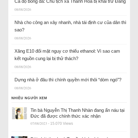
Cá độ bóng đá: Chủ tịch xã Thanh Hóa bị khai trừ Đảng
08/08/2026
Nhà cho công an xây nhanh, nhà tái định cư của dân thì
sao?
08/08/2026
Xăng E10 đối mặt nguy cơ thiếu ethanol: Vì sao cam
kết nguồn cung lại bị thử thách?
08/08/2026
Dựng nhà ở đâu thì chính quyền mới thôi “dòm ngó”?
08/08/2026
NHIỀU NGƯỜI XEM
Tin bà Nguyễn Thị Thanh Nhàn đang ẩn náu tại
Đức đã được chính thức xác nhận
07/08/2023
- 15.070 Views