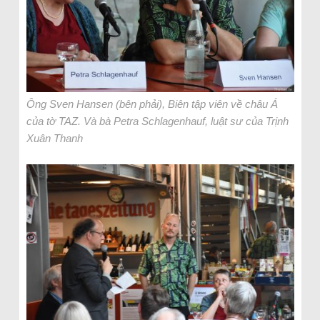
Ông Sven Hansen (bên phải), Biên tập viên về châu Á
của tờ TAZ. Và bà Petra Schlagenhauf, luật sư của Trịnh
Xuân Thanh