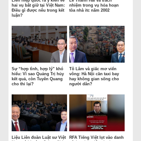
Liên hiệp quốc ra ý kiến về
Lê Thanh Hải và trách
hai vụ bắt giữ tại Việt Nam:
nhiệm trong vụ hỏa hoạn
Điều gì được nêu trong kết
tòa nhà itc năm 2002
luận?
Sự “hợp tình, hợp lý” khó
Tô Lâm và giấc mơ viển
hiểu: Vì sao Quảng Trị hủy
vông: Hà Nội cần taxi bay
kết quả, còn Tuyên Quang
hay không gian sống cho
cho thi lại?
người dân?
Liệu Liên đoàn Luật sư Việt
RFA Tiếng Việt lọt vào danh