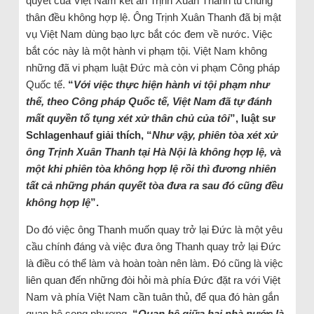
quyết của Việt Nam kết án Trịnh Xuân Thanh tù chung
thân đều không hợp lệ. Ông Trịnh Xuân Thanh đã bị mật
vụ Việt Nam dùng bạo lực bắt cóc đem về nước. Việc
bắt cóc này là một hành vi phạm tội. Việt Nam không
những đã vi phạm luật Đức mà còn vi phạm Công pháp
Quốc tế.
“
Với việc thực hiện hành vi tội phạm như
thế, theo Công pháp Quốc tế, Việt Nam đã tự đánh
mất quyền tố tụng xét xử thân chủ của tôi
”, luật sư
Schlagenhauf giải thích, “
Như vậy, phiên tòa xét xử
ông Trịnh Xuân Thanh tại Hà Nội là không hợp lệ, và
một khi phiên tòa không hợp lệ rồi thì đương nhiên
tất cả những phán quyết tòa đưa ra sau đó cũng đều
không hợp lệ
”.
Do đó việc ông Thanh muốn quay trở lại Đức là một yêu
cầu chính đáng và việc đưa ông Thanh quay trở lại Đức
là điều có thể làm và hoàn toàn nên làm. Đó cũng là việc
liên quan đến những đòi hỏi mà phía Đức đặt ra với Việt
Nam và phía Việt Nam cần tuân thủ, để qua đó hàn gắn
quan hệ song phương.
“
Quan hệ giữa hai nhà nước là