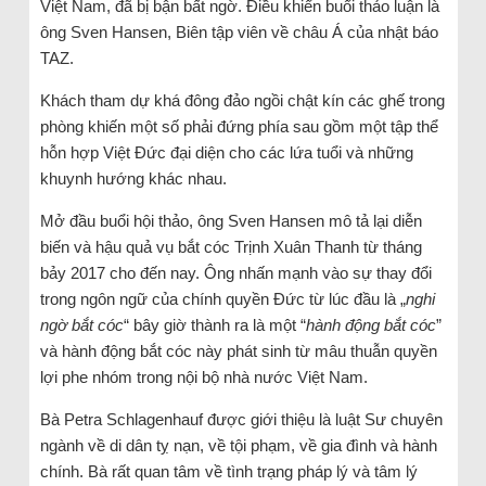
Việt Nam, đã bị bận bất ngờ. Điều khiển buổi thảo luận là
ông Sven Hansen, Biên tập viên về châu Á của nhật báo
TAZ.
Khách tham dự khá đông đảo ngồi chật kín các ghế trong
phòng khiến một số phải đứng phía sau gồm một tập thể
hỗn hợp Việt Đức đại diện cho các lứa tuổi và những
khuynh hướng khác nhau.
Mở đầu buổi hội thảo, ông Sven Hansen mô tả lại diễn
biến và hậu quả vụ bắt cóc Trịnh Xuân Thanh từ tháng
bảy 2017 cho đến nay. Ông nhấn mạnh vào sự thay đổi
trong ngôn ngữ của chính quyền Đức từ lúc đầu là „
nghi
ngờ bắt cóc
“ bây giờ thành ra là một “
hành động bắt cóc
”
và hành động bắt cóc này phát sinh từ mâu thuẫn quyền
lợi phe nhóm trong nội bộ nhà nước Việt Nam.
Bà Petra Schlagenhauf được giới thiệu là luật Sư chuyên
ngành về di dân tỵ nạn, về tội phạm, về gia đình và hành
chính. Bà rất quan tâm về tình trạng pháp lý và tâm lý