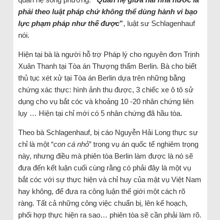
phải theo luật pháp chứ không thể dùng hành vi bạo
lực phạm pháp như thế được
”
, luật sư Schlagenhauf
nói.
Hiện tại bà là người hỗ trợ Pháp lý cho nguyên đơn Trịnh
Xuân Thanh tại Tòa án Thượng thẩm Berlin. Bà cho biết
thủ tục xét xử tại Tòa án Berlin dựa trên những bằng
chứng xác thực: hình ảnh thu được, 3 chiếc xe ô tô sử
dụng cho vụ bắt cóc và khoảng 10 -20 nhân chứng liên
lụy … Hiện tại chỉ mới có 5 nhân chứng đã hầu tòa.
Theo bà Schlagenhauf, bị cáo Nguyễn Hải Long thực sự
chỉ là một “
con cá nhỏ
” trong vụ án quốc tế nghiêm trọng
này, nhưng điều mà phiên tòa Berlin làm được là nó sẽ
đưa đến kết luận cuối cùng rằng có phải đây là một vụ
bắt cóc với sự thực hiện và chỉ huy của mật vụ Việt Nam
hay không, để đưa ra công luận thế giới một cách rõ
ràng. Tất cả những công việc chuẩn bị, lên kế hoạch,
phối hợp thực hiện ra sao… phiên tòa sẽ cần phải làm rõ.