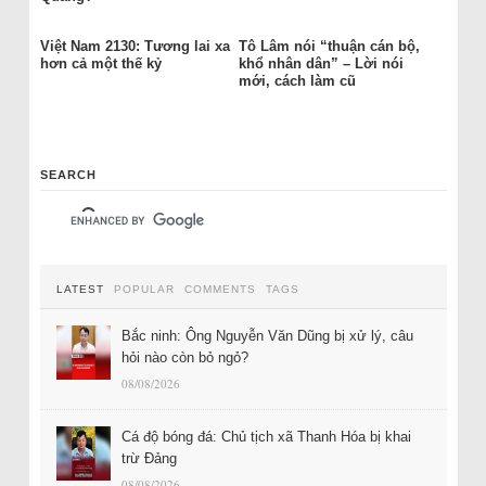
Việt Nam 2130: Tương lai xa
Tô Lâm nói “thuận cán bộ,
hơn cả một thế kỷ
khổ nhân dân” – Lời nói
mới, cách làm cũ
SEARCH
LATEST
POPULAR
COMMENTS
TAGS
Bắc ninh: Ông Nguyễn Văn Dũng bị xử lý, câu
hỏi nào còn bỏ ngỏ?
08/08/2026
Cá độ bóng đá: Chủ tịch xã Thanh Hóa bị khai
trừ Đảng
08/08/2026