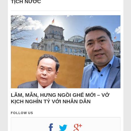
TỊCH NƯỚC
LÂM, MẪN, HƯNG NGỒI GHẾ MỚI – VỞ
KỊCH NGHÌN TỶ VỚI NHÂN DÂN
FOLLOW US