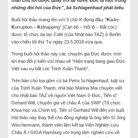
thân chủ tôi được quay trở lại nước Đức là một trong
những đòi hỏi của Đức”, bà Schlagenhauf phát biểu.
Buổi hội thảo mang tên với 3 chữ K đứng đầu: “
K
ader-
K
orruption –
K
idnapping” (Cán bộ – Hối lộ – Bắt cóc)
được tổ chức tại taz Café (của Nhật báo TAZ) ở Berlin
vào chiều tối thứ Tư ngày 23.5.2018 vừa qua.
Trong buổi hội thảo này các chuyên gia Đức được mời
tới trao đổi ý kiến với nhau về “Hiện trạng bang giao Đức-
Việt sau vụ bắt cóc Trịnh Xuân Thanh”.
Trên bàn chủ tọa gồm có bà Petra Schlagenhauf, luật sư
của Trịnh Xuân Thanh, nhà báo Marina Mai chuyên viết
cho nhật báo TAZ về người Việt Nam ở Đức, Tiến sĩ
Gehard Will, chuyên gia về châu Á của SWP (Tổ chức
Khoa học và Chính trị). Tiến sĩ Gerhard Will đến với buổi
Hội thảo này thay thế cho đồng nghiệp là ông tiến Sĩ Jörg
Wischermann, thành viên liên kết tại Viện Nghiên cứu
Châu Á / GIGA Hamburg với trọng tâm nghiên cứu về