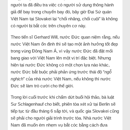
người ta đã điều tra việc có người sử dụng thông hành
giả để bay trong chuyến bay đó, bây giờ Đại Sứ quán
Việt Nam tại Slovakei lại “chối nhăng, chối cuội” là không
có người bị bắt cóc trên chuyên cơ này.
Theo tiến sĩ Gerhard Will, nước Đức quan niệm rằng, nếu
nước Việt Nam ổn định thì sẽ tạo một ảnh hưởng tốt đẹp
trong vùng Đông Nam Á, vì vậy nước Đức đã đặt mối
bang giao với Việt Nam lên một vị trí đặc biệt. Nhưng
hiện tại nước Đức không có một chọn lựa nào khác,
nước Đức bắt buộc phải phản ứng trước thái độ “
ngỗ
nghịch
” của nhà nước Việt Nam, nếu không thì nước
Đức sẽ làm trò cười cho thế giới.
Trong lời cuối trước khi chấm dứt buổi hội thảo, bà luật
Sư Schlagenhauf cho biết, phiên tòa xét xử tại Berlin sẽ
tiếp tục từ đầu tháng 6 sắp tới, và quốc gia Slovakei cũng
sẽ phải cho người giải trình trước tòa. Nhà nước Việt
Nam đã muốn ém nhẹm vụ bắt cóc bằng cách đưa