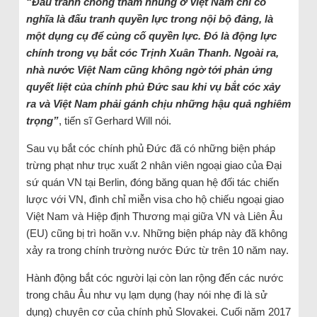
“Đấu tranh chống tham nhũng ở Việt Nam chỉ có
nghĩa là đấu tranh quyền lực trong nội bộ đảng, là
một dụng cụ để củng cố quyền lực. Đó là động lực
chính trong vụ bắt cóc Trịnh Xuân Thanh. Ngoài ra,
nhà nước Việt Nam cũng không ngờ tới phản ứng
quyết liệt của chính phủ Đức sau khi vụ bắt cóc xảy
ra và Việt Nam phải gánh chịu những hậu quả nghiêm
trọng”
, tiến sĩ Gerhard Will nói.
Sau vụ bắt cóc chính phủ Đức đã có những biện pháp
trừng phạt như trục xuất 2 nhân viên ngoại giao của Đại
sứ quán VN tại Berlin, đóng băng quan hệ đối tác chiến
lược với VN, đình chỉ miễn visa cho hộ chiếu ngoại giao
Việt Nam và Hiệp định Thương mại giữa VN và Liên Âu
(EU) cũng bị trì hoãn v.v. Những biện pháp này đã không
xảy ra trong chính trường nước Đức từ trên 10 năm nay.
Hành động bắt cóc người lại còn lan rộng đến các nước
trong châu Âu như vụ lạm dụng (hay nói nhẹ đi là sử
dụng) chuyên cơ của chính phủ Slovakei. Cuối năm 2017