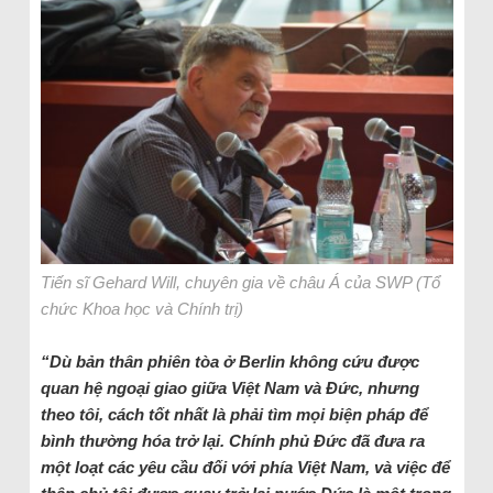
Tiến sĩ Gehard Will, chuyên gia về châu Á của SWP (Tổ
chức Khoa học và Chính trị)
“Dù bản thân phiên tòa ở Berlin không cứu được
quan hệ ngoại giao giữa Việt Nam và Đức, nhưng
theo tôi, cách tốt nhất là phải tìm mọi biện pháp để
bình thường hóa trở lại. Chính phủ Đức đã đưa ra
một loạt các yêu cầu đối với phía Việt Nam, và việc để