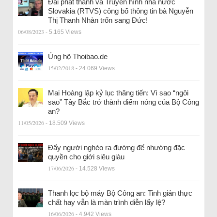
Đài phát thanh và Truyền hình nhà nước
Slovakia (RTVS) công bố thông tin bà Nguyễn
Thị Thanh Nhàn trốn sang Đức!
06/08/2023
- 5.165 Views
Ủng hộ Thoibao.de
15/02/2018
- 24.069 Views
Mai Hoàng lập kỷ lục thăng tiến: Vì sao “ngôi
sao” Tây Bắc trở thành điểm nóng của Bộ Công
an?
11/05/2026
- 18.509 Views
Đẩy người nghèo ra đường để nhường đặc
quyền cho giới siêu giàu
17/06/2026
- 14.528 Views
Thanh lọc bộ máy Bộ Công an: Tinh giản thực
chất hay vẫn là màn trình diễn lấy lệ?
16/06/2026
- 4.942 Views