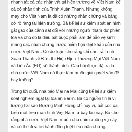
nhanh tất cả các nhân vật tại hiện trường về Việt Nam kể
cả cô nhân tình của Trịnh Xuân Thanh. Nhưng không
may cho Việt Nam là đã có những nhân chứng và bằng
cớ rõ ràng tại hiện trường. Bà kể lại sự kiểm soát an ninh
gắt gao của cảnh sát đối với những người tham dự phiên
tòa và cho đó là điều bắt buộc phải làm để bảo vệ sinh
mạng các nhân chứng trước hiểm họa diệt khẩu của nhà
nước Việt Nam. Có dư luận cho rằng chỉ cần trả Trịnh
Xuân Thanh về Đức thì Hiệp Định Thương Mại Việt Nam
và Liên Âu (EU) sẽ thành hình. Câu hỏi được đặt ra là
nhà nước Việt Nam có thực tâm muốn giải quyết vấn đề
hay không?
Trong lời cuối, nhà báo Marina Mai cũng kể lại sự kiểm
soát nghiêm ngặt tại tòa án Berlin. Bà có nguồn tin là vị
tướng hai sao Đường Minh Hưng chỉ huy vụ bắt cóc đã
biến mất trên màn hình Việt Nam từ bấy lâu nay. Bà cho
rằng nhà nước Việt Nam muốn cho chìm xuồng vụ này
và có thể đưa tới hành động triệt tiêu nhân chứng.