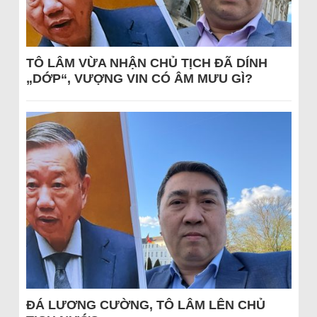
TÔ LÂM VỪA NHẬN CHỦ TỊCH ĐÃ DÍNH
„DỚP“, VƯỢNG VIN CÓ ÂM MƯU GÌ?
ĐÁ LƯƠNG CƯỜNG, TÔ LÂM LÊN CHỦ