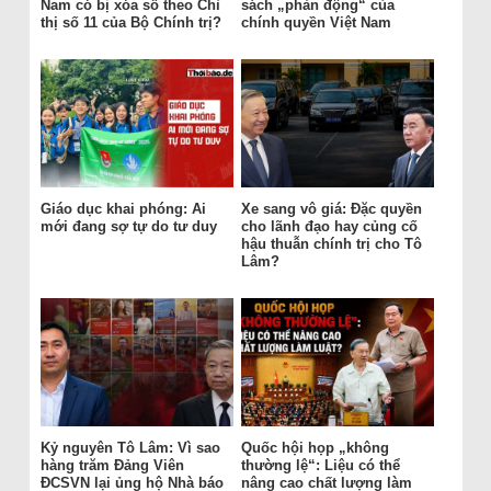
Nam có bị xóa sổ theo Chỉ
sách „phản động“ của
thị số 11 của Bộ Chính trị?
chính quyền Việt Nam
Giáo dục khai phóng: Ai
Xe sang vô giá: Đặc quyền
mới đang sợ tự do tư duy
cho lãnh đạo hay củng cố
hậu thuẫn chính trị cho Tô
Lâm?
Kỷ nguyên Tô Lâm: Vì sao
Quốc hội họp „không
hàng trăm Đảng Viên
thường lệ“: Liệu có thể
ĐCSVN lại ủng hộ Nhà báo
nâng cao chất lượng làm