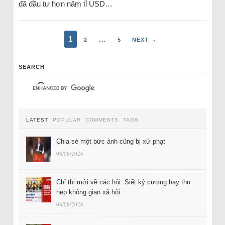
đã đầu tư hơn năm tỉ USD…
1
…
2
5
NEXT →
SEARCH
LATEST
POPULAR
COMMENTS
TAGS
Chia sẻ một bức ảnh cũng bị xử phạt
08/08/2026
Chỉ thị mới về các hội: Siết kỷ cương hay thu
hẹp không gian xã hội
08/08/2026