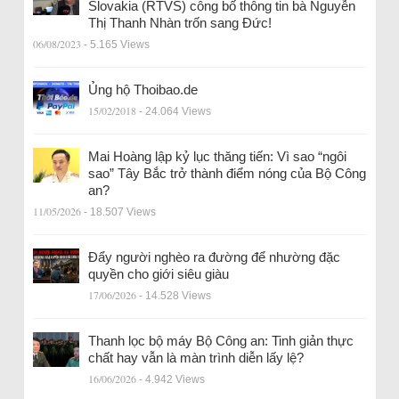
Slovakia (RTVS) công bố thông tin bà Nguyễn
Thị Thanh Nhàn trốn sang Đức!
06/08/2023
- 5.165 Views
Ủng hộ Thoibao.de
15/02/2018
- 24.064 Views
Mai Hoàng lập kỷ lục thăng tiến: Vì sao “ngôi
sao” Tây Bắc trở thành điểm nóng của Bộ Công
an?
11/05/2026
- 18.507 Views
Đẩy người nghèo ra đường để nhường đặc
quyền cho giới siêu giàu
17/06/2026
- 14.528 Views
Thanh lọc bộ máy Bộ Công an: Tinh giản thực
chất hay vẫn là màn trình diễn lấy lệ?
16/06/2026
- 4.942 Views