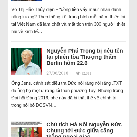
Võ Thị Hảo Thủy điện – “đồng tiền vấy máu” nhân danh
năng lượng? Theo thống kê, trung bình mỗi năm, thiên tai
tại Việt Nam đã làm chết và mất tích trên 300 người, thiệt
hại về kinh tế…
Nguyễn Phú Trọng bị nêu tên
tại phiên tòa Thượng thẩm
Berlin hôm 22.6
27/06/2018
|
|
12.311
Ông Jens, cảnh sát điều tra Đức nói rằng nói rằng „TXT
đã ủng hộ một đường lối thân phương Tây. Nhưng trong
Đại hội Đảng 2016, phe này đã bị thất thế về chính trị
trong nội bộ ĐCSVN…
Chủ tịch Hà Nội Nguyễn Đức
Chung tới Đức giữa căng
thẳng ngoại giao