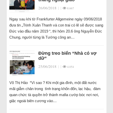
26/06/2018
|
|
8.667
Ngay sau khi tờ Frankfurter Allgemeine ngày 09/06/2018
đưa tin „Trịnh Xuân Thanh và con trai có lẽ sẽ được sang
Đức vào đầu năm 2019 “, thì hôm 20.6 ông Nguyễn Đức
Chung, người từng là Tướng công an…
Đừng treo biển “Nhà có vợ
dữ”
25/06/2018
|
|
4.054
Võ Thị Hảo *Vì sao ? Khi một gia đình, một đất nước
mãi giẫm chân trong tình trạng khốn đốn, lạc hậu, đám
quan chức tà quyền trở thành mafia cướp bóc nơi nơi,
giặc ngoài biên cương vào…