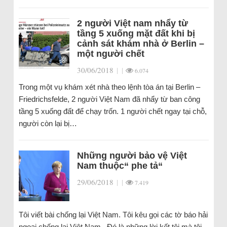
2 người Việt nam nhẩy từ
tầng 5 xuống mặt đất khi bị
cảnh sát khám nhà ở Berlin –
một người chết
30/06/2018
|
|
6.074
Trong một vụ khám xét nhà theo lệnh tòa án tại Berlin –
Friedrichsfelde, 2 người Việt Nam đã nhẩy từ ban công
tầng 5 xuống đất để chạy trốn. 1 người chết ngay tại chỗ,
người còn lại bị…
Những người bảo vệ Việt
Nam thuộc“ phe tả“
29/06/2018
|
|
7.419
Tôi viết bài chống lại Việt Nam. Tôi kêu gọi các tờ báo hải
ngoại chống lại Việt Nam . Đó là những lời kết tội mà tôi