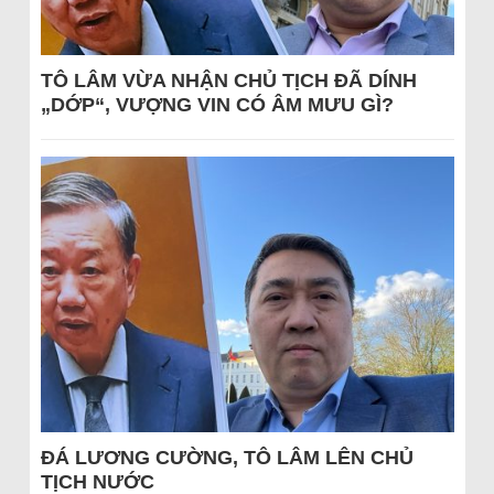
TÔ LÂM VỪA NHẬN CHỦ TỊCH ĐÃ DÍNH
„DỚP“, VƯỢNG VIN CÓ ÂM MƯU GÌ?
ĐÁ LƯƠNG CƯỜNG, TÔ LÂM LÊN CHỦ
TỊCH NƯỚC