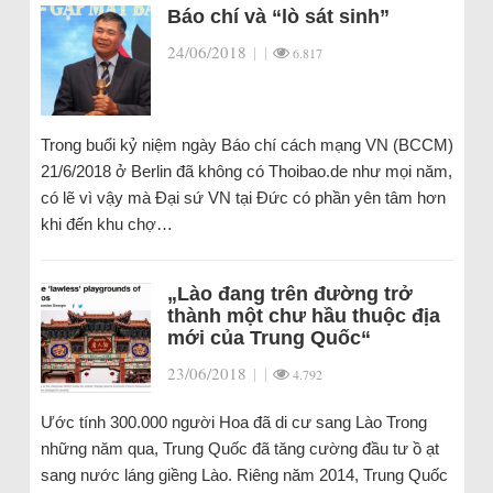
Báo chí và “lò sát sinh”
24/06/2018
|
|
6.817
Trong buổi kỷ niệm ngày Báo chí cách mạng VN (BCCM)
21/6/2018 ở Berlin đã không có Thoibao.de như mọi năm,
có lẽ vì vậy mà Đại sứ VN tại Đức có phần yên tâm hơn
khi đến khu chợ…
„Lào đang trên đường trở
thành một chư hầu thuộc địa
mới của Trung Quốc“
23/06/2018
|
|
4.792
Ước tính 300.000 người Hoa đã di cư sang Lào Trong
những năm qua, Trung Quốc đã tăng cường đầu tư ồ ạt
sang nước láng giềng Lào. Riêng năm 2014, Trung Quốc