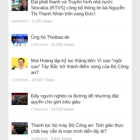
Đài phát thanh và Truyền hình nhà nước
Slovakia (RTVS) công bố thông tin bà Nguyễn
Thị Thanh Nhàn trốn sang Đức!
06/08/2023
- 5.165 Views
Ủng hộ Thoibao.de
15/02/2018
- 24.066 Views
Mai Hoàng lập kỷ lục thăng tiến: Vì sao “ngôi
sao” Tây Bắc trở thành điểm nóng của Bộ Công
an?
11/05/2026
- 18.507 Views
Đẩy người nghèo ra đường để nhường đặc
quyền cho giới siêu giàu
17/06/2026
- 14.528 Views
Thanh lọc bộ máy Bộ Công an: Tinh giản thực
chất hay vẫn là màn trình diễn lấy lệ?
16/06/2026
- 4.942 Views