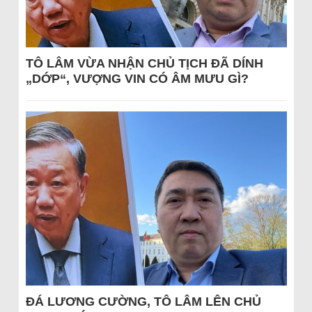
TÔ LÂM VỪA NHẬN CHỦ TỊCH ĐÃ DÍNH
„DỚP“, VƯỢNG VIN CÓ ÂM MƯU GÌ?
ĐÁ LƯƠNG CƯỜNG, TÔ LÂM LÊN CHỦ