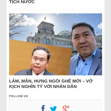
TỊCH NƯỚC
LÂM, MẪN, HƯNG NGỒI GHẾ MỚI – VỞ
KỊCH NGHÌN TỶ VỚI NHÂN DÂN
FOLLOW US