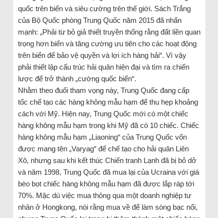
quốc trên biển và siêu cường trên thế giới. Sách Trắng
của Bộ Quốc phòng Trung Quốc năm 2015 đã nhấn
mạnh: „Phải từ bỏ giả thiết truyền thống rằng đất liền quan
trọng hơn biển và tăng cường ưu tiên cho các hoạt động
trên biển để bảo vệ quyền và lợi ích hàng hải“. Vì vậy
phải thiết lập cấu trúc hải quân hiện đại và tìm ra chiến
lược để trở thành „cường quốc biển“.
Nhằm theo đuổi tham vọng này, Trung Quốc đang cấp
tốc chế tạo các hàng không mẫu hạm để thu hẹp khoảng
cách với Mỹ. Hiện nay, Trung Quốc mới có một chiếc
hàng không mẫu hạm trong khi Mỹ đã có 10 chiếc. Chiếc
hàng không mẫu hạm „Liaoning“ của Trung Quốc vốn
được mang tên „Varyag“ để chế tạo cho hải quân Liên
Xô, nhưng sau khi kết thúc Chiến tranh Lạnh đã bị bỏ dở
và năm 1998, Trung Quốc đã mua lại của Ucraina với giá
bèo bọt chiếc hàng không mẫu hạm đã được lắp ráp tới
70%. Mặc dù việc mua thông qua một doanh nghiệp tư
nhân ở Hongkong, nói rằng mua về để làm sòng bạc nổi,