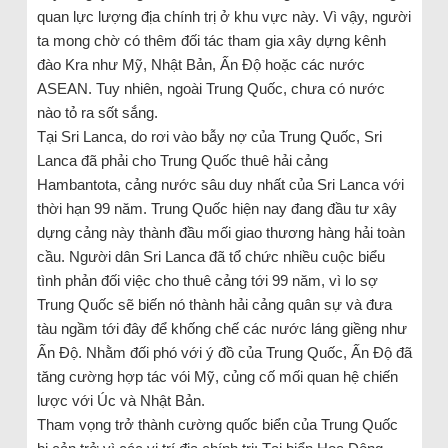
quan lực lượng địa chính trị ở khu vực này. Vì vậy, người
ta mong chờ có thêm đối tác tham gia xây dựng kênh
đào Kra như Mỹ, Nhật Bản, Ấn Độ hoặc các nước
ASEAN. Tuy nhiên, ngoài Trung Quốc, chưa có nước
nào tỏ ra sốt sắng.
Tại Sri Lanca, do rơi vào bẫy nợ của Trung Quốc, Sri
Lanca đã phải cho Trung Quốc thuê hải cảng
Hambantota, cảng nước sâu duy nhất của Sri Lanca với
thời hạn 99 năm. Trung Quốc hiện nay đang đầu tư xây
dựng cảng này thành đầu mối giao thương hàng hải toàn
cầu. Người dân Sri Lanca đã tổ chức nhiều cuộc biểu
tình phản đối việc cho thuê cảng tới 99 năm, vì lo sợ
Trung Quốc sẽ biến nó thành hải cảng quân sự và đưa
tàu ngầm tới đây để khống chế các nước láng giềng như
Ấn Độ. Nhằm đối phó với ý đồ của Trung Quốc, Ấn Độ đã
tăng cường hợp tác vói Mỹ, củng cố mối quan hệ chiến
lược với Úc và Nhật Bản.
Tham vọng trở thành cường quốc biển của Trung Quốc