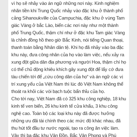
vì họ sẽ nhảy vào án ngữ những nơi này. Kinh nghiệm
nhãn tiền khi Trung Quốc nhảy vào đặc khu ở thành phố
cảng Sihanoukville của Campuchia, đặc khu ở vùng Tam
giác Vàng ở bắc Lào, biến các nơi này như một thành
phố Trung Quốc, thậm chí như ở đặc khu Tam giác Vàng
là chỉnh đồng hồ theo giờ Bắc Kinh, nói tiếng Quan thoại,
thanh toán bằng Nhân dân tệ. Khi họ đã nhảy vào ba đặc
khu này, đưa công nhân của họ vào làm việc, nếu xảy ra
xung đột giữa dân địa phương và người Hoa, thậm chí họ
có thể chủ động khiêu khích gây xung đột để lấy cớ đưa
tàu chiến tới để „cứu công dân của họ“ và án ngữ các vị
trí xung yếu của Việt Nam thì lúc đó Việt Nam không thể
thoát ra khỏi các vòi bạch tuộc bẩn thỉu của họ.
Cho tới nay, Việt Nam đã có 325 khu công nghiệp, 18 khu
kinh tế ven biển, 26 khu kinh tế cửa khẩu, 3 khu công
nghệ cao. Toàn bộ các loại khu này đã được hưởng
những ưu đãi tài chính theo các mức độ khác nhau, đã
thu hút tốt đầu tư nước ngoài, tạo ra công ăn việc làm.
Vậy thì ba đặc khu Vân Đồn, Bắc Vân Phong và Phú