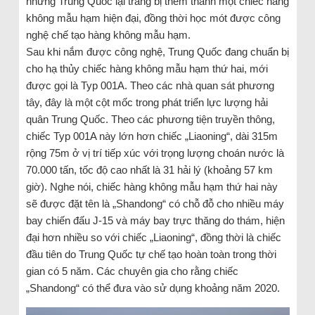
nhưng Trung Quốc lại trang bị thêm thành một chiếc hàng
không mẫu hạm hiện đại, đồng thời học mót được công
nghệ chế tạo hàng không mẫu hạm.
Sau khi nắm được công nghệ, Trung Quốc đang chuẩn bị
cho hạ thủy chiếc hàng không mẫu hạm thứ hai, mới
được gọi là Typ 001A. Theo các nhà quan sát phương
tây, đây là một cột mốc trong phát triển lực lượng hải
quân Trung Quốc. Theo các phương tiện truyền thông,
chiếc Typ 001A này lớn hơn chiếc „Liaoning“, dài 315m
rộng 75m ở vị trí tiếp xúc với trọng lượng choán nước là
70.000 tấn, tốc độ cao nhất là 31 hải lý (khoảng 57 km
giờ). Nghe nói, chiếc hàng không mẫu hạm thứ hai này
sẽ được đặt tên là „Shandong“ có chỗ đỗ cho nhiều máy
bay chiến đấu J-15 và máy bay trực thăng do thám, hiện
đại hơn nhiều so với chiếc „Liaoning“, đồng thời là chiếc
đầu tiên do Trung Quốc tự chế tạo hoàn toàn trong thời
gian có 5 năm. Các chuyên gia cho rằng chiếc
„Shandong“ có thể đưa vào sử dụng khoảng năm 2020.