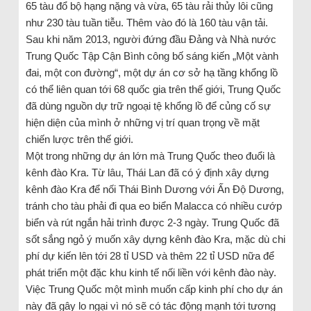
65 tàu đổ bộ hạng nặng và vừa, 65 tàu rải thủy lôi cũng
như 230 tàu tuần tiễu. Thêm vào đó là 160 tàu vận tải.
Sau khi năm 2013, người đứng đầu Đảng và Nhà nước
Trung Quốc Tập Cận Bình công bố sáng kiến „Một vành
đai, một con đường“, một dự án cơ sở hạ tầng khổng lồ
có thể liên quan tới 68 quốc gia trên thế giới, Trung Quốc
đã dùng nguồn dự trữ ngoại tệ khổng lồ để củng cố sự
hiện diện của mình ở những vị trí quan trọng về mặt
chiến lược trên thế giới.
Một trong những dự án lớn mà Trung Quốc theo đuổi là
kênh đào Kra. Từ lâu, Thái Lan đã có ý định xây dựng
kênh đào Kra để nối Thái Bình Dương với Ấn Độ Dương,
tránh cho tàu phải đi qua eo biển Malacca có nhiều cướp
biển và rút ngắn hải trình được 2-3 ngày. Trung Quốc đã
sốt sắng ngỏ ý muốn xây dựng kênh đào Kra, mặc dù chi
phí dự kiến lên tới 28 tỉ USD và thêm 22 tỉ USD nữa để
phát triển một đặc khu kinh tế nối liền với kênh đào này.
Việc Trung Quốc một mình muốn cấp kinh phí cho dự án
này đã gây lo ngại vì nó sẽ có tác động mạnh tới tương