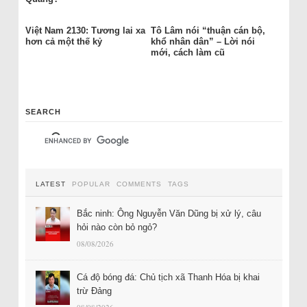
Việt Nam 2130: Tương lai xa
Tô Lâm nói “thuận cán bộ,
hơn cả một thế kỷ
khổ nhân dân” – Lời nói
mới, cách làm cũ
SEARCH
LATEST
POPULAR
COMMENTS
TAGS
Bắc ninh: Ông Nguyễn Văn Dũng bị xử lý, câu
hỏi nào còn bỏ ngỏ?
08/08/2026
Cá độ bóng đá: Chủ tịch xã Thanh Hóa bị khai
trừ Đảng