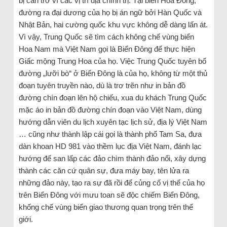
bị cản trở vì các vị trí địa chính trị: Tại biển Hoa Đông,
đường ra đại dương của họ bị án ngữ bởi Hàn Quốc và
Nhật Bản, hai cường quốc khu vực không dễ dàng lấn át.
Vì vậy, Trung Quốc sẽ tìm cách không chế vùng biển
Hoa Nam mà Việt Nam gọi là Biển Đông để thực hiện
Giấc mộng Trung Hoa của họ. Việc Trung Quốc tuyên bố
đường „lưỡi bò“ ở Biển Đông là của họ, không từ một thủ
đoạn tuyên truyền nào, dù là trơ trẽn như in bản đồ
đường chín đoạn lên hộ chiếu, xua du khách Trung Quốc
mặc áo in bản đồ đường chín đoạn vào Việt Nam, dùng
hướng dẫn viên du lịch xuyên tạc lịch sử, địa lý Việt Nam
… cũng như thành lập cái gọi là thành phố Tam Sa, đưa
dàn khoan HD 981 vào thềm lục địa Việt Nam, đánh lạc
hướng để san lấp các đảo chìm thành đảo nổi, xây dựng
thành các căn cứ quân sự, đưa máy bay, tên lửa ra
những đảo này, tạo ra sự đã rồi để củng cố vị thế của họ
trên Biển Đông với mưu toan sẽ độc chiếm Biển Đông,
khống chế vùng biển giao thương quan trọng trên thế
giới.