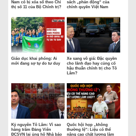
Nam có bị xóa sổ theo Chỉ
sách „phản động“ của
thị số 11 của Bộ Chính trị?
chính quyền Việt Nam
Giáo dục khai phóng: Ai
Xe sang vô giá: Đặc quyền
mới đang sợ tự do tư duy
cho lãnh đạo hay củng cố
hậu thuẫn chính trị cho Tô
Lâm?
Kỷ nguyên Tô Lâm: Vì sao
Quốc hội họp „không
hàng trăm Đảng Viên
thường lệ“: Liệu có thể
ĐCSVN lại ủng hộ Nhà báo
nâng cao chất lượng làm