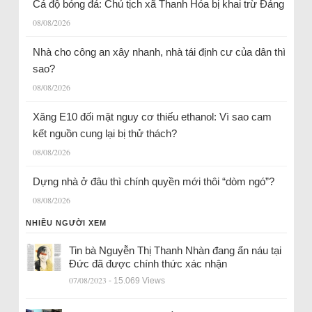
Cá độ bóng đá: Chủ tịch xã Thanh Hóa bị khai trừ Đảng
08/08/2026
Nhà cho công an xây nhanh, nhà tái định cư của dân thì
sao?
08/08/2026
Xăng E10 đối mặt nguy cơ thiếu ethanol: Vì sao cam
kết nguồn cung lại bị thử thách?
08/08/2026
Dựng nhà ở đâu thì chính quyền mới thôi “dòm ngó”?
08/08/2026
NHIỀU NGƯỜI XEM
Tin bà Nguyễn Thị Thanh Nhàn đang ẩn náu tại
Đức đã được chính thức xác nhận
07/08/2023
- 15.069 Views