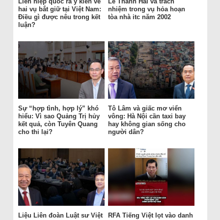
Liên hiệp quốc ra ý kiến về
Lê Thanh Hải và trách
hai vụ bắt giữ tại Việt Nam:
nhiệm trong vụ hỏa hoạn
Điều gì được nêu trong kết
tòa nhà itc năm 2002
luận?
Sự “hợp tình, hợp lý” khó
Tô Lâm và giấc mơ viển
hiểu: Vì sao Quảng Trị hủy
vông: Hà Nội cần taxi bay
kết quả, còn Tuyên Quang
hay không gian sống cho
cho thi lại?
người dân?
Liệu Liên đoàn Luật sư Việt
RFA Tiếng Việt lọt vào danh