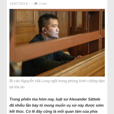
18/07/2018
|
|
13.889
Bị cáo Nguyễn Hải Long ngồi trong phòng kính chống đạn
tại tòa án
Trong phiên tòa hôm nay, luật sư Alexander Sättele
đã nhiều lần bày tỏ mong muốn vụ xử này được sớm
kết thúc. Có lẽ đây cũng là mối quan tâm của phía