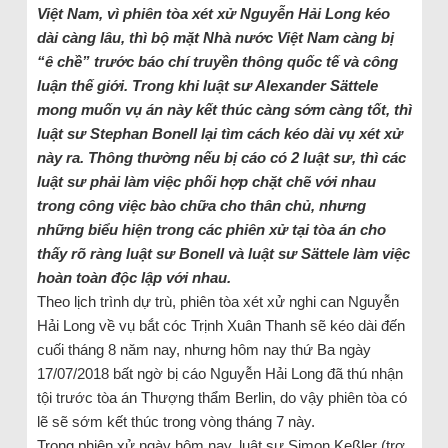
Việt Nam, vì phiên tòa xét xử Nguyễn Hải Long kéo
dài càng lâu, thì bộ mặt Nhà nước Việt Nam càng bị
“ê chề” trước báo chí truyền thông quốc tế và công
luận thế giới.
Trong khi luật sư Alexander Sättele
mong muốn vụ án này kết thúc càng sớm càng tốt, thì
luật sư Stephan Bonell lại tìm cách kéo dài vụ xét xử
này ra. Thông thường nếu bị cáo có 2 luật sư, thì các
luật sư phải làm việc phối hợp chặt chẽ với nhau
trong công việc bào chữa cho thân chủ, nhưng
những biểu hiện trong các phiên xử tại tòa án cho
thấy rõ ràng luật sư Bonell và luật sư Sättele làm việc
hoàn toàn độc lập với nhau.
Theo lịch trình dự trù, phiên tòa xét xử nghi can Nguyễn
Hải Long về vụ bắt cóc Trịnh Xuân Thanh sẽ kéo dài đến
cuối tháng 8 năm nay, nhưng hôm nay thứ Ba ngày
17/07/2018 bất ngờ bị cáo Nguyễn Hải Long đã thú nhận
tội trước tòa án Thượng thẩm Berlin, do vậy phiên tòa có
lẽ sẽ sớm kết thúc trong vòng tháng 7 này.
Trong phiên xử ngày hôm nay, luật sư Simon Keßler (trợ