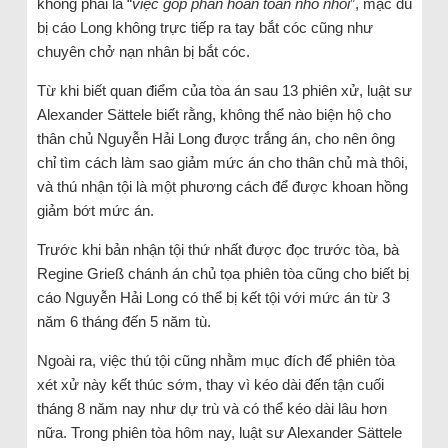
không phải là “
việc góp phần hoàn toàn nhỏ nhoi
”, mặc dù
bị cáo Long không trực tiếp ra tay bắt cóc cũng như
chuyên chở nạn nhân bị bắt cóc.
Từ khi biết quan điểm của tòa án sau 13 phiên xử, luật sư
Alexander Sättele biết rằng, không thể nào biện hộ cho
thân chủ Nguyễn Hải Long được trắng án, cho nên ông
chỉ tìm cách làm sao giảm mức án cho thân chủ mà thôi,
và thú nhận tội là một phương cách để được khoan hồng
giảm bớt mức án.
Trước khi bản nhận tội thứ nhất được đọc trước tòa, bà
Regine Grieß chánh án chủ tọa phiên tòa cũng cho biết bị
cáo Nguyễn Hải Long có thể bị kết tội với mức án từ 3
năm 6 tháng đến 5 năm tù.
Ngoài ra, việc thú tội cũng nhằm mục đích để phiên tòa
xét xử này kết thúc sớm, thay vì kéo dài đến tận cuối
tháng 8 năm nay như dự trù và có thể kéo dài lâu hơn
nữa. Trong phiên tòa hôm nay, luật sư Alexander Sättele