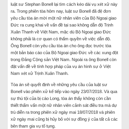
luật sư Stephan Bonell lại tìm cách kéo dài vụ xét xử này
ra. Trong phiên tòa hôm nay, luật sư Bonell đã đệ đơn
yêu cầu tòa án mời một nữ nhân viên của Bộ Ngoại giao
Đức ra cung khai về vấn đề tại sao không dẫn độ Trịnh
Xuân Thanh về Việt Nam, mặc dù Bộ Ngoại giao Đức
không phải là cơ quan có thẩm quyền về việc dẫn độ.
Ông Bonell còn yêu cầu tòa án cho ông đọc trước tòa
một bản báo cáo của Bộ Ngoại giao Đức về các xung đột
trong Đảng Cộng sản Việt Nam. Ngoài ra ông Bonell còn
đặt vấn đề về tính hợp pháp của vụ án hình sự ở Việt
Nam xét xử Trịnh Xuân Thanh.
Tòa án sẽ quyết định về những yêu cầu của luật sư
Bonell vào phiên xử kế tiếp vào ngày 23/07/2018. Và qua
sự thú tội của bị cáo Long, tòa án thấy không còn cần
thiết thẩm vấn một nữ nhân viên cảnh sát điều tra mà dự
trù diễn ra trong phiên xử ngày mai 18/07/2018 và phiên
xử ngày mai cũng bị hủy bỏ với sự đồng ý của tất cả các
bên tham gia vụ tố tụng.