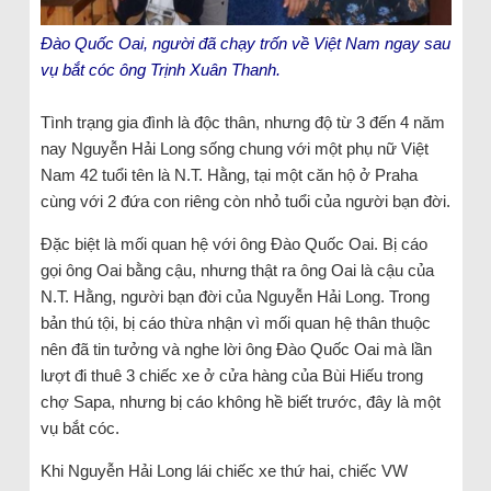
Đào Quốc Oai, người đã chạy trốn về Việt Nam ngay sau
vụ bắt cóc ông Trịnh Xuân Thanh.
Tình trạng gia đình là độc thân, nhưng độ từ 3 đến 4 năm
nay Nguyễn Hải Long sống chung với một phụ nữ Việt
Nam 42 tuổi tên là N.T. Hằng, tại một căn hộ ở Praha
cùng với 2 đứa con riêng còn nhỏ tuổi của người bạn đời.
Đặc biệt là mối quan hệ với ông Đào Quốc Oai. Bị cáo
gọi ông Oai bằng cậu, nhưng thật ra ông Oai là cậu của
N.T. Hằng, người bạn đời của Nguyễn Hải Long. Trong
bản thú tội, bị cáo thừa nhận vì mối quan hệ thân thuộc
nên đã tin tưởng và nghe lời ông Đào Quốc Oai mà lần
lượt đi thuê 3 chiếc xe ở cửa hàng của Bùi Hiếu trong
chợ Sapa, nhưng bị cáo không hề biết trước, đây là một
vụ bắt cóc.
Khi Nguyễn Hải Long lái chiếc xe thứ hai, chiếc VW