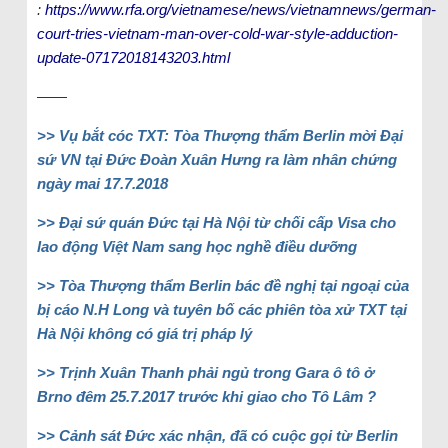
:
https://www.rfa.org/vietnamese/news/vietnamnews/german-
court-tries-vietnam-man-over-cold-war-style-adduction-
update-07172018143203.html
——
>> Vụ bắt cóc TXT: Tòa Thượng thẩm Berlin mời Đại
sứ VN tại Đức Đoàn Xuân Hưng ra làm nhân chứng
ngày mai 17.7.2018
>> Đại sứ quán Đức tại Hà Nội từ chối cấp Visa cho
lao động Việt Nam sang học nghề điều dưỡng
>> Tòa Thượng thẩm Berlin bác đề nghị tại ngoại của
bị cáo N.H Long và tuyên bố các phiên tòa xử TXT tại
Hà Nội không có giá trị pháp lý
>> Trịnh Xuân Thanh phải ngủ trong Gara ô tô ở
Brno đêm 25.7.2017 trước khi giao cho Tô Lâm ?
>> Cảnh sát Đức xác nhận, đã có cuộc gọi từ Berlin