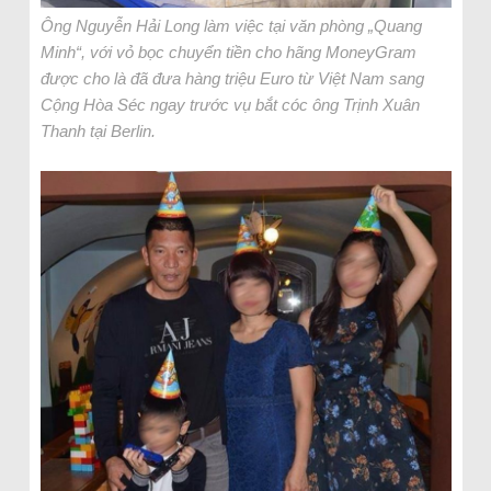
Ông Nguyễn Hải Long làm việc tại văn phòng „Quang
Minh“, với vỏ bọc chuyển tiền cho hãng MoneyGram
được cho là đã đưa hàng triệu Euro từ Việt Nam sang
Cộng Hòa Séc ngay trước vụ bắt cóc ông Trịnh Xuân
Thanh tại Berlin.