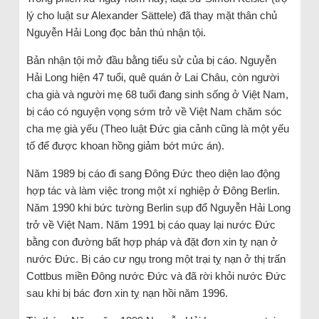
lý cho luật sư Alexander Sättele) đã thay mặt thân chủ
Nguyễn Hải Long đọc bản thú nhận tội.
Bản nhận tội mở đầu bằng tiểu sử của bị cáo. Nguyễn
Hải Long hiện 47 tuổi, quê quán ở Lai Châu, còn người
cha già và người mẹ 68 tuổi đang sinh sống ở Việt Nam,
bị cáo có nguyện vọng sớm trở về Việt Nam chăm sóc
cha mẹ già yếu (Theo luật Đức gia cảnh cũng là một yếu
tố để được khoan hồng giảm bớt mức án).
Năm 1989 bị cáo đi sang Đông Đức theo diện lao động
hợp tác và làm việc trong một xí nghiệp ở Đông Berlin.
Năm 1990 khi bức tường Berlin sụp đổ Nguyễn Hải Long
trở về Việt Nam. Năm 1991 bị cáo quay lại nước Đức
bằng con đường bất hợp pháp và đặt đơn xin tỵ nạn ở
nước Đức. Bị cáo cư ngụ trong một trại tỵ nạn ở thị trấn
Cottbus miền Đông nước Đức và đã rời khỏi nước Đức
sau khi bị bác đơn xin tỵ nạn hồi năm 1996.