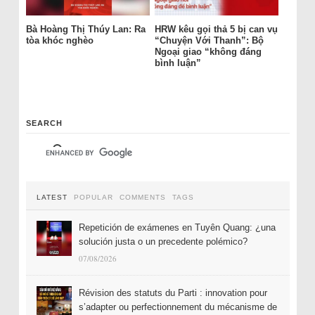
Bà Hoàng Thị Thúy Lan: Ra
HRW kêu gọi thả 5 bị can vụ
tòa khóc nghèo
“Chuyện Với Thanh”: Bộ
Ngoại giao “không đáng
bình luận”
SEARCH
LATEST
POPULAR
COMMENTS
TAGS
Repetición de exámenes en Tuyên Quang: ¿una
solución justa o un precedente polémico?
07/08/2026
Révision des statuts du Parti : innovation pour
s’adapter ou perfectionnement du mécanisme de