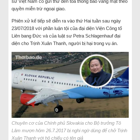
sứ Việt Nam có gửi thư đến tòa thông báo vắng mặt theo
quyền miễn trừ ngoại giao.
Phiên xử kế tiếp sẽ diễn ra vào thứ Hai tuần sau ngày
23/07/2018 với phần luận tội của đại diện Viện Công tố
Liên bang Đức và của luật sư Petra Schlagenhauf đại
diện cho Trịnh Xuân Thanh, người bị hại trong vụ án.
Chuyên cơ của Chính phủ Slovakia cho Bộ trưởng Tô
Lâm mượn hôm 26.7.2017 bị nghi ngờ dùng để chở Trịnh
Xuân Thanh với hộ chiếu có tên giả