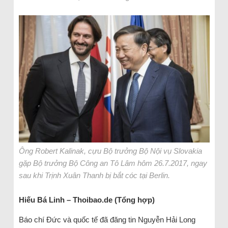
Ông Robert Kalinak, cựu Bộ trưởng Bộ Nội vụ Slovakia
gặp Bộ trưởng Bộ Công an Tô Lâm hôm 26.7.2017, ngay
sau khi Trịnh Xuân Thanh bị bắt cóc tại Berlin.
Hiếu Bá Linh – Thoibao.de (Tổng hợp)
Báo chí Đức và quốc tế đã đăng tin Nguyễn Hải Long