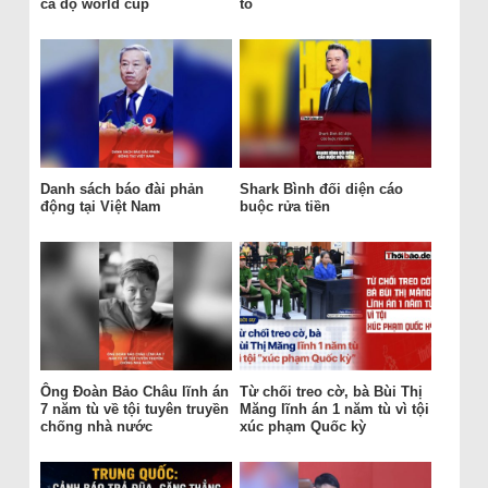
cá độ world cup
tố
Danh sách báo đài phản
Shark Bình đối diện cáo
động tại Việt Nam
buộc rửa tiền
Ông Đoàn Bảo Châu lĩnh án
Từ chối treo cờ, bà Bùi Thị
7 năm tù về tội tuyên truyền
Măng lĩnh án 1 năm tù vì tội
chống nhà nước
xúc phạm Quốc kỳ