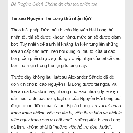
Bà Regine Grieß Chánh án chủ tọa phiên tòa
Tại sao Nguyễn Hải Long thú nhận tội?
Theo luật pháp Đức, nếu bị cáo Nguyễn Hải Long thú
nhận tội, thì sẽ được khoan hồng, mức án sẽ được giảm
bớt. Tuy nhiên để tránh bị kháng án kiện tụng lên những
tòa án cấp cao hơn, nên nội dung lời thú tội của bị cáo
Long cần phải được sự đồng ý chấp nhận của tất cả các
bên tham gia trong thủ tụng tố tụng này.
Trước đây không lâu, luật sư Alexander Sättele đã đệ
đơn xin cho bị cáo Nguyễn Hải Long được tại ngoại và
tòa án đã bác đơn này, nhưng nhờ vào những lý lẽ viện
dẫn nêu ra để bác đơn, luật sư của Nguyễn Hải Long biết
được quan điểm của tòa án: Bị cáo Long “
có vai trò quan
trọng trong những việc chuẩn bị, việc thực hiện và nhất là
việc ngụy trang cho vụ bắt cóc
”. Những việc bị cáo Long
đã làm, không phải là “
những việc hỗ trợ đơn thuần
”,