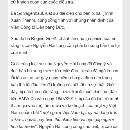
cứ khách quan của cuộc điều tra.
Bà Schlagenhauf, luật sư đại diện cho bên bị hại (Trịnh
Xuân Thanh), cũng đồng tình với những nhận định của
Viện Công tố Liên bang Đức.
Sau đó bà Regine Grieß, chánh án chủ tọa phiên tòa, nói
rằng bị cáo Nguyễn Hải Long cần phải bổ sung bản thú tội
của mình.
Cuối cùng luật sư của Nguyễn Hải Long đã đồng ý và
đọc bản bổ sung trước tòa. Mở đầu, bị cáo đã ngỏ lời xin
lỗi tòa án, vì sợ gây nguy hiểm cho gia đình nên trong
bản thú tội đầu tiên đã không nói hết tất cả sự thật. Giờ
đây, bị cáo thú nhận rằng, trước khi đi thuê chiếc xe đầu
tiên BMW X5 vào ngày 18/07/2017, bị cáo đã biết rõ mình
tham gia vào một âm mưu và kế hoạch của mật vụ Việt
Nam nhằm bắt “
một người Việt Nam bị truy nã đang trốn
ở Đức, người này biển thủ nhiều tiền và hẹn gặp người
tình tại Berlin
”. Nguyễn Hải Long cũng cho biết, bị cáo đã