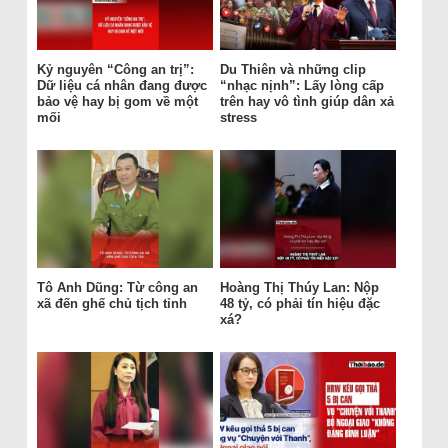
Kỷ nguyên “Công an trị”:
Du Thiên và những clip
Dữ liệu cá nhân đang được
“nhạc nịnh”: Lấy lòng cấp
bảo vệ hay bị gom về một
trên hay vô tình giúp dân xả
mối
stress
Tô Anh Dũng: Từ công an
Hoàng Thị Thúy Lan: Nộp
xã đến ghế chủ tịch tỉnh
48 tỷ, có phải tín hiệu đặc
xá?