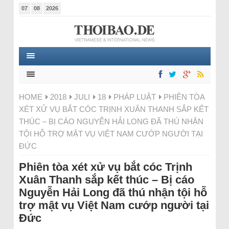
07
08
2026
HOME
2018
JULI
18
PHÁP LUẬT
PHIÊN TÒA
XÉT XỬ VỤ BẮT CÓC TRỊNH XUÂN THANH SẮP KẾT
THÚC – BỊ CÁO NGUYỄN HẢI LONG ĐÃ THÚ NHẬN
TỘI HỖ TRỢ MẬT VỤ VIỆT NAM CƯỚP NGƯỜI TẠI
ĐỨC
Phiên tòa xét xử vụ bắt cóc Trịnh
Xuân Thanh sắp kết thúc – Bị cáo
Nguyễn Hải Long đã thú nhận tội hỗ
trợ mật vụ Việt Nam cướp người tại
Đức