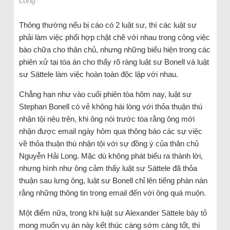
Long
Thông thường nếu bị cáo có 2 luật sư, thì các luật sư
phải làm việc phối hợp chặt chẽ với nhau trong công việc
bào chữa cho thân chủ, nhưng những biểu hiện trong các
phiên xử tại tòa án cho thấy rõ ràng luật sư Bonell và luật
sư Sättele làm việc hoàn toàn độc lập với nhau.
Chẳng hạn như vào cuối phiên tòa hôm nay, luật sư
Stephan Bonell có vẻ không hài lòng với thỏa thuận thú
nhận tội nêu trên, khi ông nói trước tòa rằng ông mới
nhận được email ngày hôm qua thông báo các sự việc
về thỏa thuận thú nhận tội với sự đồng ý của thân chủ
Nguyễn Hải Long. Mặc dù không phát biểu ra thành lời,
nhưng hình như ông cảm thấy luật sư Sättele đã thỏa
thuận sau lưng ông, luật sư Bonell chỉ lên tiếng phàn nàn
rằng những thông tin trong email đến với ông quá muộn.
Một điểm nữa, trong khi luật sư Alexander Sättele bày tỏ
mong muốn vụ án này kết thúc càng sớm càng tốt, thì