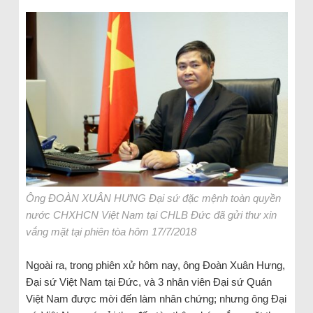
Ông ĐOÀN XUÂN HƯNG Đại sứ đặc mệnh toàn quyền
nước CHXHCN Việt Nam tại CHLB Đức đã gửi thư xin
vắng mặt tại phiên tòa hôm 17/7/2018
Ngoài ra, trong phiên xử hôm nay, ông Đoàn Xuân Hưng,
Đại sứ Việt Nam tại Đức, và 3 nhân viên Đại sứ Quán
Việt Nam được mời đến làm nhân chứng; nhưng ông Đại