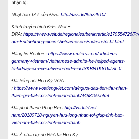
nhận tội:
Nhật báo TAZ của Đức:
http://taz.de/!5522510/
Kênh truyền hình Đức Welt +
DPA:
https://www.welt.de/regionales/berlin/article179554726/P
um-Entfuehrung-eines-Vietnamesen-Ende-in-Sicht.html
Hãng tin Reuters:
https://www.reuters.com/article/us-
germany-vietnam/vietnamese-admits-he-helped-agents-
to-kidnap-ex-executive-in-berlin-idUSKBN1K816J?il=0
Đài tiếng nói Hoa Kỳ VOA
:
https://www.voatiengviet.com/a/nguoi-dau-tien-thu-nhan-
tham-gia-bat-coc-trinh-xuan-thanh/4488192.html
Đài phát thanh Pháp RFi :
http://vi.rfi.fr/viet-
nam/20180718-nguyen-huu-long-nhan-toi-giup-tinh-bao-
viet-nam-bat-coc-trinh-xuan-thanh
Đài Á châu tự do RFA tại Hoa Kỳ