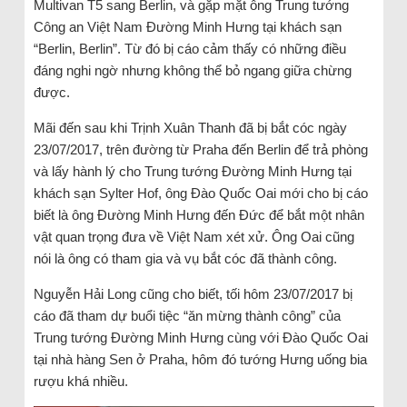
Multivan T5 sang Berlin, và gặp mặt ông Trung tướng
Công an Việt Nam Đường Minh Hưng tại khách sạn
“Berlin, Berlin”. Từ đó bị cáo cảm thấy có những điều
đáng nghi ngờ nhưng không thể bỏ ngang giữa chừng
được.
Mãi đến sau khi Trịnh Xuân Thanh đã bị bắt cóc ngày
23/07/2017, trên đường từ Praha đến Berlin để trả phòng
và lấy hành lý cho Trung tướng Đường Minh Hưng tại
khách sạn Sylter Hof, ông Đào Quốc Oai mới cho bị cáo
biết là ông Đường Minh Hưng đến Đức để bắt một nhân
vật quan trọng đưa về Việt Nam xét xử. Ông Oai cũng
nói là ông có tham gia và vụ bắt cóc đã thành công.
Nguyễn Hải Long cũng cho biết, tối hôm 23/07/2017 bị
cáo đã tham dự buổi tiệc “ăn mừng thành công” của
Trung tướng Đường Minh Hưng cùng với Đào Quốc Oai
tại nhà hàng Sen ở Praha, hôm đó tướng Hưng uống bia
rượu khá nhiều.