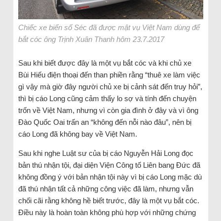
Chiếc xe biển số Séc đã được mật vụ Việt Nam dùng để
bắt cóc ông Trịnh Xuân Thanh hôm 23.7.2017
Sau khi biết được đây là một vụ bắt cóc và khi chủ xe
Bùi Hiếu điện thoại đến than phiền rằng “thuê xe làm việc
gì vậy mà giờ đây người chủ xe bị cảnh sát đến truy hỏi”,
thì bị cáo Long cũng cảm thấy lo sợ và tính đến chuyện
trốn về Việt Nam, nhưng vì còn gia đình ở đây và vì ông
Đào Quốc Oai trấn an “không đến nỗi nào đâu”, nên bị
cáo Long đã không bay về Việt Nam.
Sau khi nghe Luật sư của bị cáo Nguyễn Hải Long đọc
bản thú nhận tội, đại diện Viện Công tố Liên bang Đức đã
không đồng ý với bản nhận tội này vì bị cáo Long mặc dù
đã thú nhận tất cả những công việc đã làm, nhưng vẫn
chối cãi rằng không hề biết trước, đây là một vụ bắt cóc.
Điều này là hoàn toàn không phù hợp với những chứng