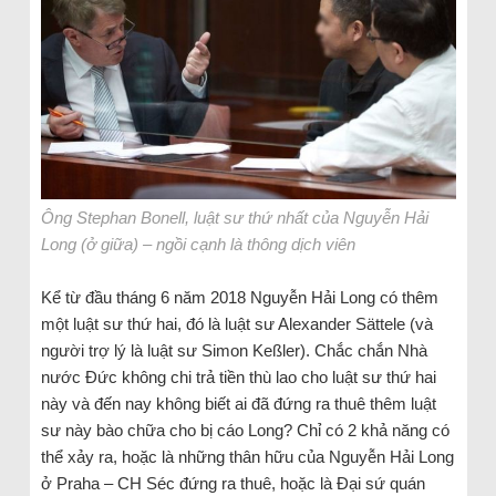
Ông Stephan Bonell, luật sư thứ nhất của Nguyễn Hải
Long (ở giữa) – ngồi cạnh là thông dịch viên
Kể từ đầu tháng 6 năm 2018 Nguyễn Hải Long có thêm
một luật sư thứ hai, đó là luật sư Alexander Sättele (và
người trợ lý là luật sư Simon Keßler). Chắc chắn Nhà
nước Đức không chi trả tiền thù lao cho luật sư thứ hai
này và đến nay không biết ai đã đứng ra thuê thêm luật
sư này bào chữa cho bị cáo Long? Chỉ có 2 khả năng có
thể xảy ra, hoặc là những thân hữu của Nguyễn Hải Long
ở Praha – CH Séc đứng ra thuê, hoặc là Đại sứ quán