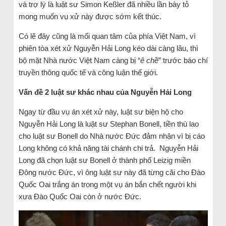
và trợ lý là luật sư Simon Keßler đã nhiều lần bày tỏ
mong muốn vụ xử này được sớm kết thúc.
Có lẽ đây cũng là mối quan tâm của phía Việt Nam, vì
phiên tòa xét xử Nguyễn Hải Long kéo dài càng lâu, thì
bộ mặt Nhà nước Việt Nam càng bị “
ê chề
” trước báo chí
truyền thông quốc tế và công luận thế giới.
Vấn đề 2 luật sư khác nhau của Nguyễn Hải Long
Ngay từ đầu vụ án xét xử này, luật sư biện hộ cho
Nguyễn Hải Long là luật sư Stephan Bonell, tiền thù lao
cho luật sư Bonell do Nhà nước Đức đảm nhận vì bị cáo
Long không có khả năng tài chánh chi trả. Nguyễn Hải
Long đã chọn luật sư Bonell ở thành phố Leizig miền
Đông nước Đức, vì ông luật sư này đã từng cãi cho Đào
Quốc Oai trắng án trong một vụ án bắn chết người khi
xưa Đào Quốc Oai còn ở nước Đức.