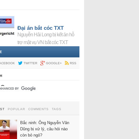
Đại án bắt cóc TXT
Nguyễn Hải Long bị kết án hỗ
trợ mật vụ VN bắt cóc TXT
E
ACEBOOK
TWITTER
GOOGLE+
RSS
H
EST
POPULAR
COMMENTS
TAGS
Bắc ninh: Ông Nguyễn Văn
Dũng bị xử lý, câu hỏi nào
còn bỏ ngỏ?