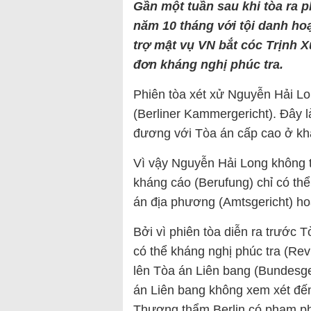
Gần một tuần sau khi tòa ra p
năm 10 tháng với tội danh ho
trợ mật vụ VN bắt cóc Trịnh 
đơn kháng nghị phúc tra.
Phiên tòa xét xử Nguyễn Hải Lo
(Berliner Kammergericht). Đây l
đương với Tòa án cấp cao ở kh
Vì vậy Nguyễn Hải Long không t
kháng cáo (Berufung) chỉ có th
án địa phương (Amtsgericht) ho
Bởi vì phiên tòa diễn ra trước
có thể kháng nghị phúc tra (Rev
lên Tòa án Liên bang (Bundesger
án Liên bang không xem xét đế
Thượng thẩm Berlin có phạm phải