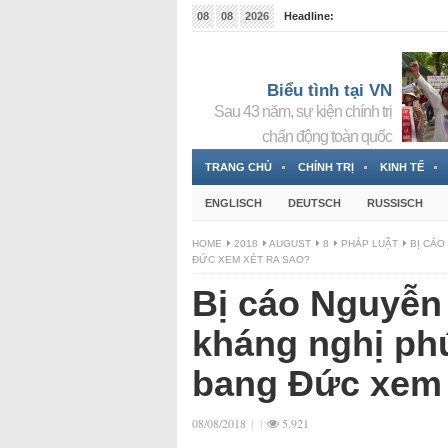
08
08
2026
Headline:
Tin bà Nguyễn Thị Thanh Nhàn đang ẩn náu tại Đức
Biểu tình tại VN
Sau 43 năm, sự kiện chính trị
chấn động toàn quốc
TRANG CHỦ
CHÍNH TRỊ
KINH TẾ
ENGLISCH
DEUTSCH
RUSSISCH
HOME
2018
AUGUST
8
PHÁP LUẬT
BỊ CÁO
ĐỨC XEM XÉT RA SAO?
Bị cáo Nguyễn
kháng nghị phú
bang Đức xem 
08/08/2018
|
|
5.921