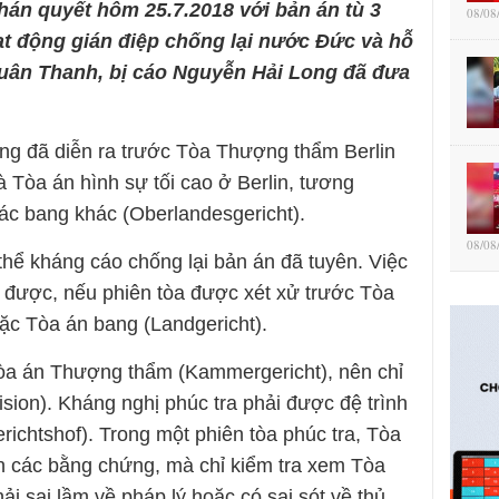
hán quyết hôm 25.7.2018 với bản án tù 3
08/08
ạt động gián điệp chống lại nước Đức và hỗ
Xuân Thanh, bị cáo Nguyễn Hải Long đã đưa
ng đã diễn ra trước Tòa Thượng thẩm Berlin
à Tòa án hình sự tối cao ở Berlin, tương
ác bang khác (Oberlandesgericht).
08/08
hể kháng cáo chống lại bản án đã tuyên. Việc
ể được, nếu phiên tòa được xét xử trước Tòa
ặc Tòa án bang (Landgericht).
 Tòa án Thượng thẩm (Kammergericht), nên chỉ
ision). Kháng nghị phúc tra phải được đệ trình
ichtshof). Trong một phiên tòa phúc tra, Tòa
n các bằng chứng, mà chỉ kiểm tra xem Tòa
 sai lầm về pháp lý hoặc có sai sót về thủ