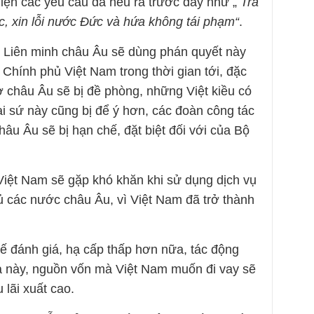
iện các yêu cầu đã nêu ra trước đây như „
Trả
c, xin lỗi nước Đức và hứa không tái phạm“
.
 Liên minh châu Âu sẽ dùng phán quyết này
 Chính phủ Việt Nam trong thời gian tới, đặc
ở châu Âu sẽ bị đề phòng, những Việt kiều có
ại sứ này cũng bị để ý hơn, các đoàn công tác
âu Âu sẽ bị hạn chế, đặt biệt đối với của Bộ
Việt Nam sẽ gặp khó khăn khi sử dụng dịch vụ
ủ các nước châu Âu, vì Việt Nam đã trở thành
tế đánh giá, hạ cấp thấp hơn nữa, tác động
gia này, nguồn vốn mà Việt Nam muốn đi vay sẽ
 lãi xuất cao.