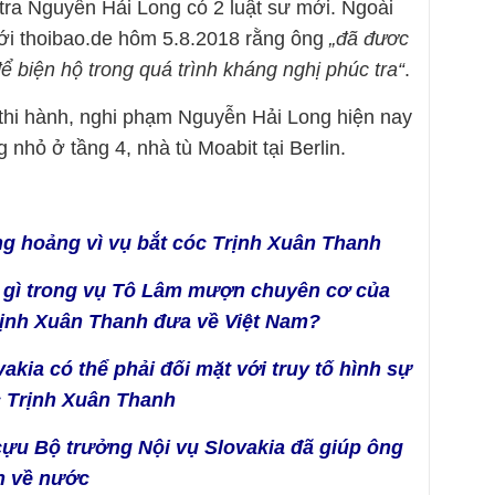
tra Nguyễn Hải Long có 2 luật sư mới. Ngoài
 với thoibao.de hôm 5.8.2018 rằng ông
„đã đươc
ể biện hộ trong quá trình kháng nghị phúc tra“
.
 thi hành, nghi phạm Nguyễn Hải Long hiện nay
 nhỏ ở tầng 4, nhà tù Moabit tại Berlin.
g hoảng vì vụ bắt cóc Trịnh Xuân Thanh
ò gì trong vụ Tô Lâm mượn chuyên cơ của
Trịnh Xuân Thanh đưa về Việt Nam?
kia có thể phải đối mặt với truy tố hình sự
óc Trịnh Xuân Thanh
cựu Bộ trưởng Nội vụ Slovakia đã giúp ông
h về nước