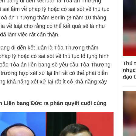
iên bang đi đến kết luận là Tòa án Thượng
sai lầm về pháp lý hoặc có sai sót về thủ tục
a Toà án Thượng thẩm Berlin (3 năm 10 tháng
ia về luật cho rằng có thể kết quả sẽ là như
đã làm việc rất cẩn thận.
ang đi đến kết luận là Tòa Thượng thẩm
háp lý hoặc có sai sót về thủ tục tố tụng hình
Thủ 
 hoặc Tòa án liên bang sẽ yêu cầu Tòa Thượng
nhục 
trường hợp xét xử lại thì rất có thể phải diễn
đạo 
g khả năng xét xử lại rất ít có khả năng xảy
n Liên bang Đức ra phán quyết cuối cùng