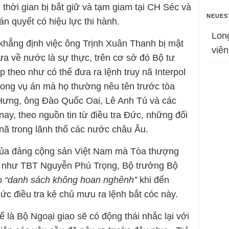
 thời gian bị bắt giữ và tạm giam tại CH Séc và
NEUES
n quyết có hiệu lực thi hành.
Lon
 khẳng định việc ông Trịnh Xuân Thanh bị mật
viên
đưa về nước là sự thực, trên cơ sở đó Bộ tư
theo như có thể đưa ra lệnh truy nã Interpol
trong vụ án mà họ thường nêu tên trước tòa
ưng, ông Đào Quốc Oai, Lê Anh Tú và các
ay, theo nguồn tin từ điều tra Đức, những đối
 nã trong lãnh thổ các nước châu Âu.
của đảng cộng sản Việt Nam mà Tòa thượng
án như TBT Nguyễn Phú Trọng, Bộ trưởng Bộ
ào
“danh sách không hoan nghênh”
khi đến
Đức điều tra kẻ chủ mưu ra lệnh bắt cóc này.
ể là Bộ Ngoại giao sẽ có động thái nhắc lại với