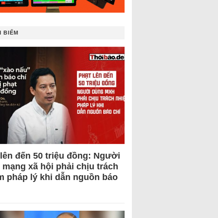
 BIẾM
 lên đến 50 triệu đồng: Người
 mạng xã hội phải chịu trách
m pháp lý khi dẫn nguồn báo