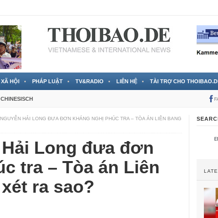
 đã được chính thức xác nhận
3 Jahren ago
XÃ HỘI
PHÁP LUẬT
TV&RADIO
LIÊN HỆ
TÀI TRỢ CHO THOIBAO.D
CHINESISCH
F
 NGUYỄN HẢI LONG ĐƯA ĐƠN KHÁNG NGHỊ PHÚC TRA – TÒA ÁN LIÊN BANG
SEARC
 Hải Long đưa đơn
c tra – Tòa án Liên
LAT
xét ra sao?