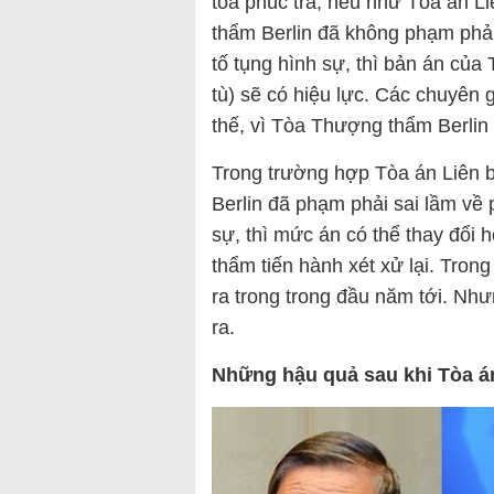
toà phúc tra, nếu như Tòa án L
thẩm Berlin đã không phạm phải 
tố tụng hình sự, thì bản án củ
tù) sẽ có hiệu lực. Các chuyên g
thế, vì Tòa Thượng thẩm Berlin 
Trong trường hợp Tòa án Liên b
Berlin đã phạm phải sai lầm về p
sự, thì mức án có thể thay đổi
thẩm tiến hành xét xử lại. Trong 
ra trong trong đầu năm tới. Nhưn
ra.
Những hậu quả sau khi Tòa á