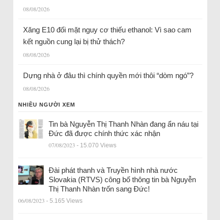
08/08/2026
Xăng E10 đối mặt nguy cơ thiếu ethanol: Vì sao cam
kết nguồn cung lại bị thử thách?
08/08/2026
Dựng nhà ở đâu thì chính quyền mới thôi “dòm ngó”?
08/08/2026
NHIỀU NGƯỜI XEM
Tin bà Nguyễn Thị Thanh Nhàn đang ẩn náu tại
Đức đã được chính thức xác nhận
07/08/2023
- 15.070 Views
Đài phát thanh và Truyền hình nhà nước
Slovakia (RTVS) công bố thông tin bà Nguyễn
Thị Thanh Nhàn trốn sang Đức!
06/08/2023
- 5.165 Views