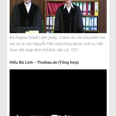
Bà Regine Grieß ( bên phải), Chánh án chủ tọa phiên tòa
xét xử bị cáo Nguyễn Hải Long trong đại án mật vụ Việt
Nam đôt nhập lãnh thổ Đức bắt cóc TXT.
Hiếu Bá Linh – Thoibao.de (Tổng hợp)