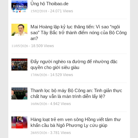
Ủng hộ Thoibao.de
15/02/2018
- 24.071 Views
Mai Hoàng lập kỷ lục thăng tiến: Vì sao “ngôi
sao” Tây Bắc trở thành điểm nóng của Bộ Công
an?
11/05/2026
- 18.509 Views
Đẩy người nghèo ra đường để nhường đặc
quyền cho giới siêu giàu
17/06/2026
- 14.529 Views
Thanh lọc bộ máy Bộ Công an: Tinh giản thực
chất hay vẫn là màn trình diễn lấy lệ?
16/06/2026
- 4.942 Views
Hàng loạt trẻ em ven sông Hồng viết tâm thư
khẩn cầu bà Ngô Phương Ly cứu giúp
28/05/2026
- 3.781 Views