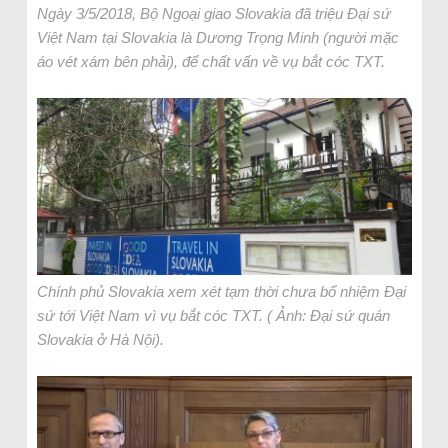
Ngày 3/5/2018, Bộ Ngoại giao Slovakia đã triệu Đại sứ
Việt Nam tại Slovakia là Dương Trọng Minh (người mặc
áo vét xám bên phải), để chất vấn về vụ bắt cóc TXT.
Chính phủ Slovakia xem xét tạm thời chưa bổ nhiệm Đại
sứ tới Việt Nam vì vụ bắt cóc TXT. ( Ảnh: Đại sứ quán
Slovakia ở Hà Nội).