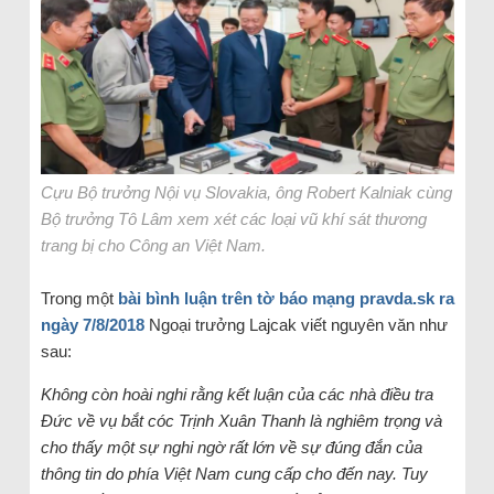
Cựu Bộ trưởng Nội vụ Slovakia, ông Robert Kalniak cùng
Bộ trưởng Tô Lâm xem xét các loại vũ khí sát thương
trang bị cho Công an Việt Nam.
Trong một
bài bình luận trên tờ báo mạng pravda.sk ra
ngày 7/8/2018
Ngoại trưởng Lajcak viết nguyên văn như
sau:
Không còn hoài nghi rằng kết luận của các nhà điều tra
Đức về vụ bắt cóc Trịnh Xuân Thanh là nghiêm trọng và
cho thấy một sự nghi ngờ rất lớn về sự đúng đắn của
thông tin do phía Việt Nam cung cấp cho đến nay. Tuy