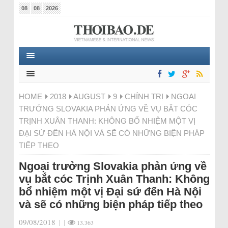
08
08
2026
HOME
2018
AUGUST
9
CHÍNH TRỊ
NGOẠI
TRƯỞNG SLOVAKIA PHẢN ỨNG VỀ VỤ BẮT CÓC
TRỊNH XUÂN THANH: KHÔNG BỔ NHIỆM MỘT VỊ
ĐẠI SỨ ĐẾN HÀ NỘI VÀ SẼ CÓ NHỮNG BIỆN PHÁP
TIẾP THEO
Ngoại trưởng Slovakia phản ứng về
vụ bắt cóc Trịnh Xuân Thanh: Không
bổ nhiệm một vị Đại sứ đến Hà Nội
và sẽ có những biện pháp tiếp theo
09/08/2018
|
|
13.363