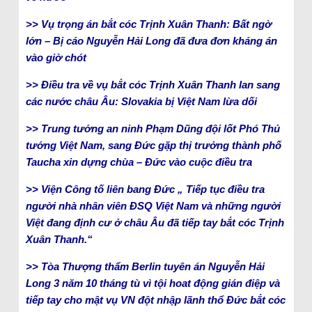
>> Vụ trọng án bắt cóc Trịnh Xuân Thanh: Bất ngờ
lớn – Bị cáo Nguyễn Hải Long đã đưa đơn kháng án
vào giờ chót
>> Điều tra về vụ bắt cóc Trịnh Xuân Thanh lan sang
các nước châu Âu: Slovakia bị Việt Nam lừa dối
>> Trung tướng an ninh Phạm Dũng đội lốt Phó Thủ
tướng Việt Nam, sang Đức gặp thị trưởng thành phố
Taucha xin dựng chùa – Đức vào cuộc điều tra
>> Viện Công tố liên bang Đức „ Tiếp tục điều tra
người nhà nhân viên ĐSQ Việt Nam và những người
Việt đang định cư ở châu Âu đã tiếp tay bắt cóc Trịnh
Xuân Thanh.“
>> Tòa Thượng thẩm Berlin tuyên án Nguyễn Hải
Long 3 năm 10 tháng tù vì tội hoat động gián điệp và
tiếp tay cho mật vụ VN đột nhập lãnh thổ Đức bắt cóc