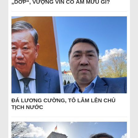
„DỚP“, VƯỢNG VIN CÓ ÂM MƯU GÌ?
ĐÁ LƯƠNG CƯỜNG, TÔ LÂM LÊN CHỦ
TỊCH NƯỚC