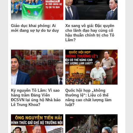
Giáo dục khai phóng: Ai
Xe sang vô giá: Đặc quyền
mới đang sợ tự do tư duy
cho lãnh đạo hay củng cố
hậu thuẫn chính trị cho Tô
Lâm?
Kỷ nguyên Tô Lâm: Vì sao
Quốc hội họp „không
hàng trăm Đảng Viên
thường lệ“: Liệu có thể
ĐCSVN lại ủng hộ Nhà báo
nâng cao chất lượng làm
Lê Trung Khoa?
luật?