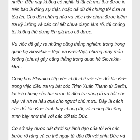
nhiên, điều này không có nghĩa là tất cả mọi thứ được in
trên báo là đúng sự thật, hoặc đã đủ để chúng tôi đưa ra
tòa án. Cho đến chừng nào vụ việc này chưa được kiểm
tra kỹ lưỡng và các chi tiết chưa được làm rõ, thì chúng
tôi không thể dựng lên giá treo cổ được.
Vụ việc đã gây ra những căng thẳng nghiêm trọng trong
quan hệ Slovakia – Việt và Đức-Việt, nhưng may mắn
không (chưa) gây căng thẳng trong quan hệ Slovakia-
Đức.
Cộng hòa Slovakia tiếp xúc chặt chẽ với các đối tác Đức
trong việc điều tra vụ bắt cóc Trịnh Xuân Thanh từ Berlin,
lợi ích chung của hai nước là điều tra sáng tỏ vụ bắt cóc
này và rút ra hậu quả cho người chủ mưu. Đây là cách
các đối tác Đức trình bày chúng tôi, và chúng tôi cũng
trình bày như thế với các đối tác Đức.
Cơ sở này được đặt dưới sự lãnh đạo của tôi với các
bước rõ ràng và cụ thể ngay từ đầu đối với phía Đức và