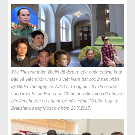
Tòa Thượng thẩm Berlin đã đưa ra các nhân chứng khai
báo về việc nhóm mât vụ Việt Nam bắt cóc 2 nạn nhân
tại Berlin vào ngày 23.7.2017. Trong đó TXT đã bị đưa
sang khách sạn Boris của Chính phủ Slovakia để chuyển
tiếp lên chuyên cơ của nước này, cùng Tô Lâm bay từ
Bratislava sang Moscow hôm 26.7.2017.