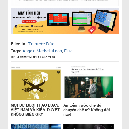
Filed in:
Tin nước Đức
Tags:
Angela Merkel
,
tị nạn
,
Đức
RECOMMENDED FOR YOU
MỜI DỰ BUỔI THẢO LUẬN:
An toàn trước chế độ
VIỆT NAM VÀ KIỂM DUYỆT
chuyên chế ư? Không đời
KHÔNG BIÊN GIỚI
nào!