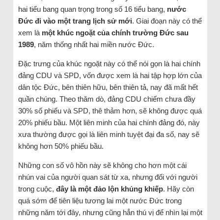
hai tiểu bang quan trọng trong số 16 tiểu bang,
nước
Đức đi vào một trang lịch sử mới
. Giai đoạn này có thể
xem là
một khúc ngoặt của chính trường Đức sau
1989
, năm thống nhất hai miền nước Đức.
Đặc trưng của khúc ngoặt này có thể nói gọn là hai chính
đảng CDU và SPD, vốn được xem là hai tập hợp lớn của
dân tộc Đức, bên thiên hữu, bên thiên tả, nay đã mất hết
quần chúng. Theo thăm dò, đảng CDU chiếm chưa đầy
30% số phiếu và SPD, thê thảm hơn, sẽ không được quá
20% phiếu bầu. Một liên minh của hai chính đảng đó, này
xưa thường được gọi là liên minh tuyệt đại đa số, nay sẽ
không hơn 50% phiếu bầu.
Những con số vô hồn này sẽ không cho hơn một cái
nhún vai của người quan sát từ xa, nhưng đối với người
trong cuộc,
đây là một đảo lộn khủng khiếp
. Hãy còn
quá sớm để tiên liệu tương lai một nước Đức trong
những năm tới đây, nhưng cũng hẳn thú vị để nhìn lại một