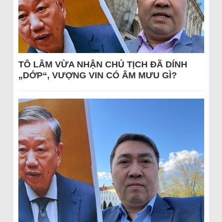
TÔ LÂM VỪA NHẬN CHỦ TỊCH ĐÃ DÍNH
„DỚP“, VƯỢNG VIN CÓ ÂM MƯU GÌ?