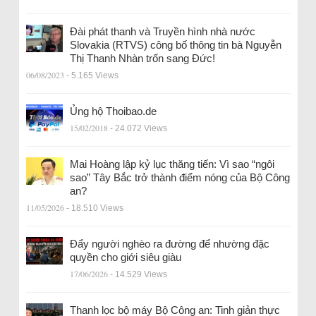
Đài phát thanh và Truyền hình nhà nước
Slovakia (RTVS) công bố thông tin bà Nguyễn
Thị Thanh Nhàn trốn sang Đức!
06/08/2023
- 5.165 Views
Ủng hộ Thoibao.de
15/02/2018
- 24.072 Views
Mai Hoàng lập kỷ lục thăng tiến: Vì sao “ngôi
sao” Tây Bắc trở thành điểm nóng của Bộ Công
an?
11/05/2026
- 18.510 Views
Đẩy người nghèo ra đường để nhường đặc
quyền cho giới siêu giàu
17/06/2026
- 14.529 Views
Thanh lọc bộ máy Bộ Công an: Tinh giản thực