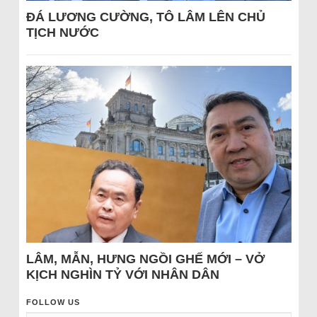
ĐÁ LƯƠNG CƯỜNG, TÔ LÂM LÊN CHỦ
TỊCH NƯỚC
LÂM, MẪN, HƯNG NGỒI GHẾ MỚI – VỞ
KỊCH NGHÌN TỶ VỚI NHÂN DÂN
FOLLOW US