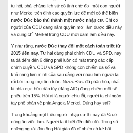
tự hỏi, phải chăng lịch sử cố tình chờ đợi một con người
như Merkel trên đỉnh cao quyền lực để mới có thể
biến
nước Đức bảo thủ thành một nước nhập cư
. Chỉ có
người của CDU đang nắm quyền mới làm được điều này
và cũng chỉ Merkel trong CDU mới dám làm điều này.
Y như rằng,
nước Đức thay đổi một cách toàn triệt từ
2015 đến nay
. Từ hai đảng phái chính CDU và SPD, nay
ta đã đếm đến 6 đảng phái luôn có mặt trong các cấp
chính quyền. CDU và SPD không còn chiếm đa số và
khả năng liên minh của sáu đảng với nhau làm người ta
rối bời trong mọi tính toán. Nước Đức đã phân hóa, nhất
là phía cực hữu dân túy (đảng AfD) đang chiếm một số
phiếu trên 15%. Hỏi ai là người chịu lỗi, người ta chỉ ngón
tay phê phán về phía Angela Merkel. Đúng hay sai?
Trong khoảng một triệu người nhập cư thì nay đã ¼ có
công ăn việc làm. Người ta ít biết đến điều đó. Trong số
những người đàn ông Hồi giáo đó dĩ nhiên có kẻ bất