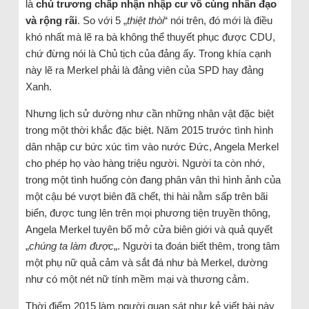
là
chủ trương chấp nhận nhập cư vô cùng nhân đạo
và rộng rãi
. So với 5 „
thiệt thòi
“ nói trên, đó mới là điều
khó nhất mà lẽ ra bà không thể thuyết phục được CDU,
chứ đừng nói là Chủ tịch của đảng ấy. Trong khía cạnh
này lẽ ra Merkel phải là đảng viên của SPD hay đảng
Xanh.
Nhưng lịch sử dường như cần những nhân vật đặc biệt
trong một thời khắc đặc biệt. Năm 2015 trước tình hình
dân nhập cư bức xúc tìm vào nước Đức, Angela Merkel
cho phép họ vào hàng triệu người. Người ta còn nhớ,
trong một tình huống còn đang phân vân thì hình ảnh của
một cậu bé vượt biên đã chết, thi hài nằm sấp trên bãi
biển, được tung lên trên mọi phương tiện truyền thông,
Angela Merkel tuyên bố mở cửa biên giới và quả quyết
„
chúng ta làm được
„. Người ta đoán biết thêm, trong tâm
một phụ nữ quả cảm và sắt đá như bà Merkel, dường
như có một nét nữ tính mềm mại và thương cảm.
Thời điểm 2015 làm người quan sát như kẻ viết bài này