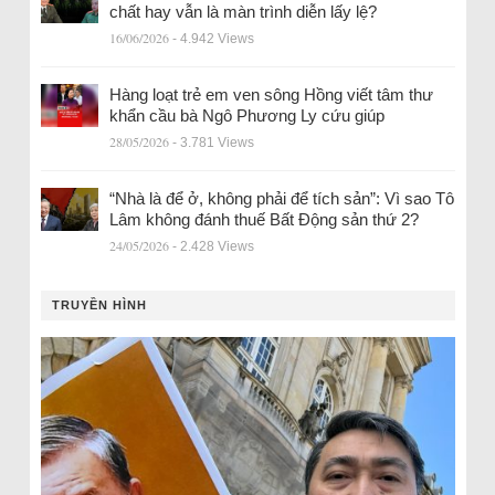
chất hay vẫn là màn trình diễn lấy lệ?
16/06/2026
- 4.942 Views
Hàng loạt trẻ em ven sông Hồng viết tâm thư
khẩn cầu bà Ngô Phương Ly cứu giúp
28/05/2026
- 3.781 Views
“Nhà là để ở, không phải để tích sản”: Vì sao Tô
Lâm không đánh thuế Bất Động sản thứ 2?
24/05/2026
- 2.428 Views
TRUYỀN HÌNH