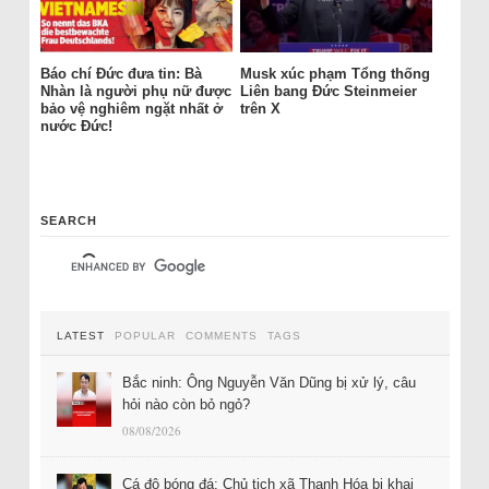
Báo chí Đức đưa tin: Bà
Musk xúc phạm Tổng thống
Nhàn là người phụ nữ được
Liên bang Đức Steinmeier
bảo vệ nghiêm ngặt nhất ở
trên X
nước Đức!
SEARCH
LATEST
POPULAR
COMMENTS
TAGS
Bắc ninh: Ông Nguyễn Văn Dũng bị xử lý, câu
hỏi nào còn bỏ ngỏ?
08/08/2026
Cá độ bóng đá: Chủ tịch xã Thanh Hóa bị khai