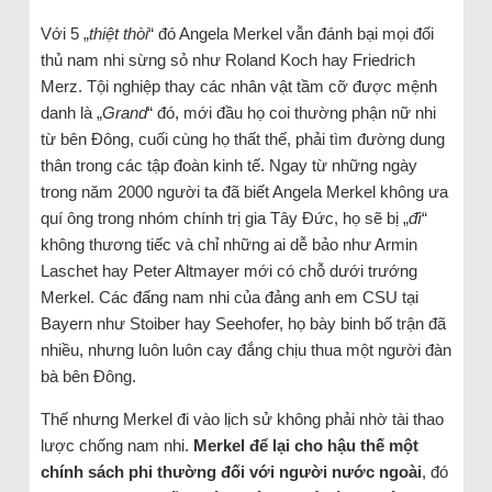
Với 5 „
thiệt thòi
“ đó Angela Merkel vẫn đánh bại mọi đối
thủ nam nhi sừng sỏ như Roland Koch hay Friedrich
Merz. Tội nghiệp thay các nhân vật tầm cỡ được mệnh
danh là „
Grand
“ đó, mới đầu họ coi thường phận nữ nhi
từ bên Đông, cuối cùng họ thất thế, phải tìm đường dung
thân trong các tập đoàn kinh tế. Ngay từ những ngày
trong năm 2000 người ta đã biết Angela Merkel không ưa
quí ông trong nhóm chính trị gia Tây Đức, họ sẽ bị „
đì
“
không thương tiếc và chỉ những ai dễ bảo như Armin
Laschet hay Peter Altmayer mới có chỗ dưới trướng
Merkel. Các đấng nam nhi của đảng anh em CSU tại
Bayern như Stoiber hay Seehofer, họ bày binh bố trận đã
nhiều, nhưng luôn luôn cay đắng chịu thua một người đàn
bà bên Đông.
Thế nhưng Merkel đi vào lịch sử không phải nhờ tài thao
lược chống nam nhi.
Merkel để lại cho hậu thế một
chính sách phi thường đối với người nước ngoài
, đó