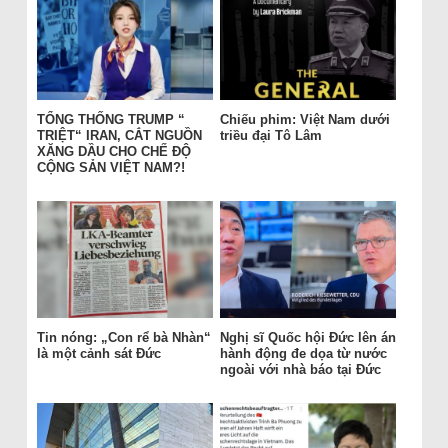
TỔNG THỐNG TRUMP “
Chiếu phim: Việt Nam dưới
TRIỆT“ IRAN, CẮT NGUỒN
triều đại Tô Lâm
XĂNG DẦU CHO CHẾ ĐỘ
CỘNG SẢN VIỆT NAM?!
Tin nóng: „Con rể bà Nhàn“
Nghị sĩ Quốc hội Đức lên án
là một cảnh sát Đức
hành động đe dọa từ nước
ngoài với nhà báo tại Đức