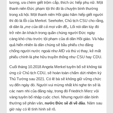
lương, ưa chém giết trộm cắp, thích ức hiếp phụ nữ. Một
thanh niên Đức phạm tội thì đó là chuyện bình thường
trong xã hội. Một thanh niên Hồi giáo hãm hiếp giết người
thì đó là lỗi của Merkel. Seehofer, Chủ tịch CSU cho rằng,
di dân là „
mẹ của tất cả mọi vấn đề
„. Lối nói dân túy đó
trở nên ăn khách trong quần chúng người Đức ngày
càng khó chịu trước tội phạm của di dân Hồi giáo. Và hậu
quả hiển nhiên là dân chúng sẽ bầu phiếu cho đảng
chống người nước ngoài như AfD và thú vị thay, kẻ mất
phiếu chính là phe hữu truyền thống như CSU hay CDU.
Cuối tháng 10.2018 Angela Merkel tuyên bố sẽ không tái
ứng cử Chủ tịch CDU, sẽ hoàn toàn chấm dứt nhiệm kỳ
Thủ Tướng sau 2021. Có lẽ bà sẽ không giữ vững chức
vụ đến ngày đó. Người vui mừng nhất khi nghe tin sẽ là
các nam nhi của đảng này, trong đó Friedrich Merz vội
vàng tuyên bố nhập cuộc chơi. Nhưng người dân bình
thường sẽ phân vân,
nước Đức sẽ đi về đâu
. Năm sau
giờ này có lẽ tình hình sẽ rõ.