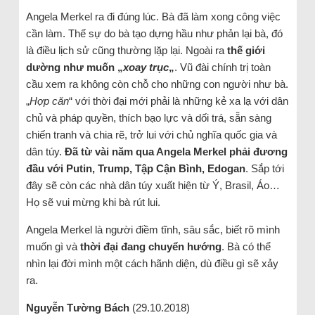
Angela Merkel ra đi đúng lúc. Bà đã làm xong công việc
cần làm. Thế sự do bà tạo dựng hầu như phản lại bà, đó
là điều lịch sử cũng thường lặp lại. Ngoài ra
thế giới
dường như muốn „
xoay trục
„
. Vũ đài chính trị toàn
cầu xem ra không còn chỗ cho những con người như bà.
„
Hợp căn
“ với thời đại mới phải là những kẻ xa lạ với dân
chủ và pháp quyền, thích bạo lực và dối trá, sẵn sàng
chiến tranh và chia rẽ, trở lui với chủ nghĩa quốc gia và
dân túy.
Đã từ vài năm qua Angela Merkel phải đương
đầu với Putin, Trump, Tập Cận Bình, Edogan
. Sắp tới
đây sẽ còn các nhà dân túy xuất hiện từ Ý, Brasil, Áo…
Họ sẽ vui mừng khi bà rút lui.
Angela Merkel là người điềm tĩnh, sâu sắc, biết rõ mình
muốn gì và
thời đại đang chuyển hướng
. Bà có thể
nhìn lại đời mình một cách hãnh diện, dù điều gì sẽ xảy
ra.
Nguyễn Tường Bách
(29.10.2018)