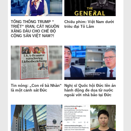
TỔNG THỐNG TRUMP “
Chiếu phim: Việt Nam dưới
TRIỆT“ IRAN, CẮT NGUỒN
triều đại Tô Lâm
XĂNG DẦU CHO CHẾ ĐỘ
CỘNG SẢN VIỆT NAM?!
Tin nóng: „Con rể bà Nhàn“
Nghị sĩ Quốc hội Đức lên án
là một cảnh sát Đức
hành động đe dọa từ nước
ngoài với nhà báo tại Đức