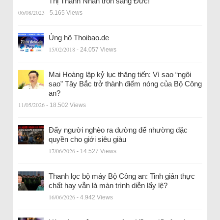
Thị Thanh Nhàn trốn sang Đức!
06/08/2023
- 5.165 Views
Ủng hộ Thoibao.de
15/02/2018
- 24.057 Views
Mai Hoàng lập kỷ lục thăng tiến: Vì sao “ngôi
sao” Tây Bắc trở thành điểm nóng của Bộ Công
an?
11/05/2026
- 18.502 Views
Đẩy người nghèo ra đường để nhường đặc
quyền cho giới siêu giàu
17/06/2026
- 14.527 Views
Thanh lọc bộ máy Bộ Công an: Tinh giản thực
chất hay vẫn là màn trình diễn lấy lệ?
16/06/2026
- 4.942 Views