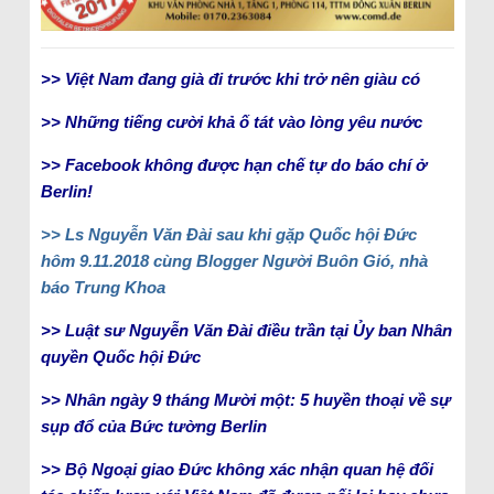
>> Việt Nam đang già đi trước khi trở nên giàu có
>> Những tiếng cười khả ố tát vào lòng yêu nước
>> Facebook không được hạn chế tự do báo chí ở
Berlin!
>> Ls Nguyễn Văn Đài sau khi gặp Quốc hội Đức
hôm 9.11.2018 cùng Blogger Người Buôn Gió, nhà
báo Trung Khoa
>> Luật sư Nguyễn Văn Đài điều trần tại Ủy ban Nhân
quyền Quốc hội Đức
>> Nhân ngày 9 tháng Mười một: 5 huyền thoại về sự
sụp đổ của Bức tường Berlin
>> Bộ Ngoại giao Đức không xác nhận quan hệ đối