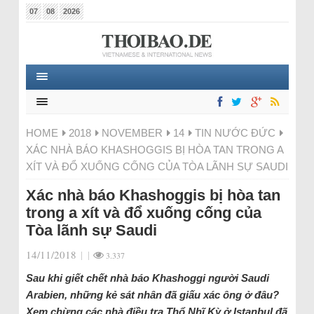
07
08
2026
HOME
2018
NOVEMBER
14
TIN NƯỚC ĐỨC
XÁC NHÀ BÁO KHASHOGGIS BỊ HÒA TAN TRONG A
XÍT VÀ ĐỔ XUỐNG CỐNG CỦA TÒA LÃNH SỰ SAUDI
Xác nhà báo Khashoggis bị hòa tan
trong a xít và đổ xuống cống của
Tòa lãnh sự Saudi
14/11/2018
|
|
3.337
Sau khi giết chết nhà báo Khashoggi người Saudi
Arabien, những kẻ sát nhân đã giấu xác ông ở đâu?
Xem chừng các nhà điều tra Thổ Nhĩ Kỳ ở Istanbul đã