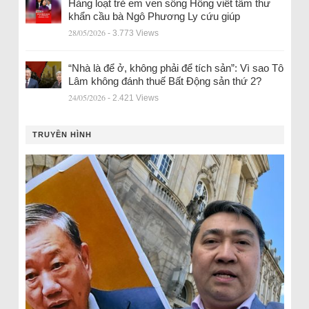
Hàng loạt trẻ em ven sông Hồng viết tâm thư
khẩn cầu bà Ngô Phương Ly cứu giúp
28/05/2026
- 3.773 Views
“Nhà là để ở, không phải để tích sản”: Vì sao Tô
Lâm không đánh thuế Bất Động sản thứ 2?
24/05/2026
- 2.421 Views
TRUYỀN HÌNH