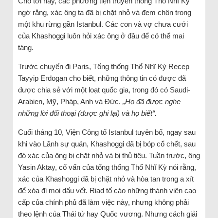
Cho tới nay, các phương tiện truyền thông Thổ Nhĩ Kỳ
ngờ rằng, xác ông ta đã bị chặt nhỏ và đem chôn trong
một khu rừng gần Istanbul. Các con và vợ chưa cưới
của Khashoggi luôn hỏi xác ông ở đâu để có thể mai
táng.
Trước chuyến đi Paris, Tổng thống Thổ Nhĩ Kỳ Recep
Tayyip Erdogan cho biết, những thông tin có được đã
được chia sẻ với một loạt quốc gia, trong đó có Saudi-
Arabien, Mỹ, Pháp, Anh và Đức.
„Họ đã được nghe
những lời đối thoại (được ghi lại) và họ biết“.
Cuối tháng 10, Viện Công tố Istanbul tuyên bố, ngay sau
khi vào Lãnh sự quán, Khashoggi đã bị bóp cổ chết, sau
đó xác của ông bị chặt nhỏ và bị thủ tiêu. Tuần trước, ông
Yasin Aktay, cố vấn của tổng thống Thổ Nhĩ Kỳ nói rằng,
xác của Khashoggi đã bị chặt nhỏ và hòa tan trong a xít
để xóa đi mọi dấu vết. Riad tố cáo những thành viên cao
cấp của chính phủ đã làm việc này, nhưng không phải
theo lệnh của Thái tử hay Quốc vương. Nhưng cách giải