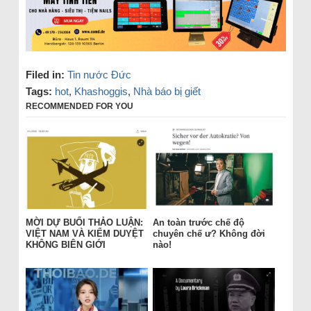
Filed in:
Tin nước Đức
Tags:
hot
,
Khashoggis
,
Nhà báo bị giết
RECOMMENDED FOR YOU
MỜI DỰ BUỔI THẢO LUẬN:
An toàn trước chế độ
VIỆT NAM VÀ KIỂM DUYỆT
chuyên chế ư? Không đời
KHÔNG BIÊN GIỚI
nào!