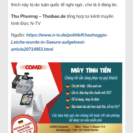
thích này bị dư luận quốc tế nghi ngờ, cho là ít đáng tin.
Thu Phương – Thoibao.de
tổng hợp tư kênh truyền
hình Đức N-TV
Nguồn:
https://www.n-tv.de/politik/Khashoggis-
Leiche-wurde-in-Saeure-aufgeloest-
article20714953.html