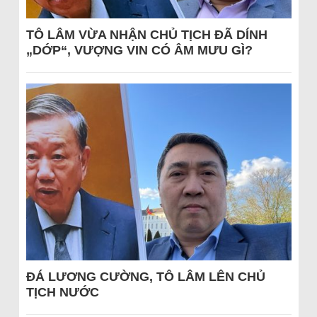
TÔ LÂM VỪA NHẬN CHỦ TỊCH ĐÃ DÍNH
„DỚP“, VƯỢNG VIN CÓ ÂM MƯU GÌ?
ĐÁ LƯƠNG CƯỜNG, TÔ LÂM LÊN CHỦ
TỊCH NƯỚC