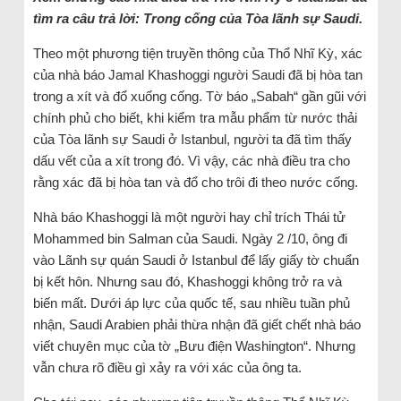
tìm ra câu trả lời: Trong cống của Tòa lãnh sự Saudi.
Theo một phương tiện truyền thông của Thổ Nhĩ Kỳ, xác
của nhà báo Jamal Khashoggi người Saudi đã bị hòa tan
trong a xít và đổ xuống cống. Tờ báo „Sabah“ gần gũi với
chính phủ cho biết, khi kiểm tra mẫu phẩm từ nước thải
của Tòa lãnh sự Saudi ở Istanbul, người ta đã tìm thấy
dấu vết của a xít trong đó. Vì vậy, các nhà điều tra cho
rằng xác đã bị hòa tan và đổ cho trôi đi theo nước cống.
Nhà báo Khashoggi là một người hay chỉ trích Thái tử
Mohammed bin Salman của Saudi. Ngày 2 /10, ông đi
vào Lãnh sự quán Saudi ở Istanbul để lấy giấy tờ chuẩn
bị kết hôn. Nhưng sau đó, Khashoggi không trở ra và
biến mất. Dưới áp lực của quốc tế, sau nhiều tuần phủ
nhận, Saudi Arabien phải thừa nhận đã giết chết nhà báo
viết chuyên mục của tờ „Bưu điện Washington“. Nhưng
vẫn chưa rõ điều gì xảy ra với xác của ông ta.