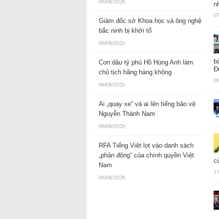
06/08/2026
n
07
Giám đốc sở Khoa học và ông nghệ
bắc ninh bị khởi tố
06/08/2026
b
Con dâu tỷ phú Hồ Hùng Anh làm
Đ
chủ tịch hãng hàng không
06
06/08/2026
Ai „quay xe“ và ai lên tiếng bảo vệ
Nguyễn Thành Nam
06/08/2026
RFA Tiếng Việt lọt vào danh sách
„phản động“ của chính quyền Việt
c
Nam
11
06/08/2026