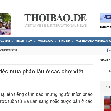
 đã được chính thức xác nhận
3 Jahren ago
XÃ HỘI
PHÁP LUẬT
TV&RADIO
LIÊN HỆ
TÀI TRỢ CHO THOIBAO.D
CHINESISCH
F
SEARC
iệc mua pháo lậu ở các chợ Việt
LAT
 lại lên tiếng cảnh báo những người thích pháo
ược tuồn từ Ba Lan sang hoặc được bán ở các