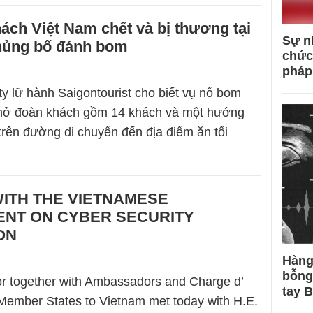
ách Việt Nam chết và bị thương tại
Sự n
khủng bố đánh bom
chức
pháp
ty lữ hành Saigontourist cho biết vụ nổ bom
 chở đoàn khách gồm 14 khách và một hướng
trên đường di chuyển đến địa điểm ăn tối
ITH THE VIETNAMESE
NT ON CYBER SECURITY
ON
Hàng
bỗng
 together with Ambassadors and Charge d’
tay 
 Member States to Vietnam met today with H.E.