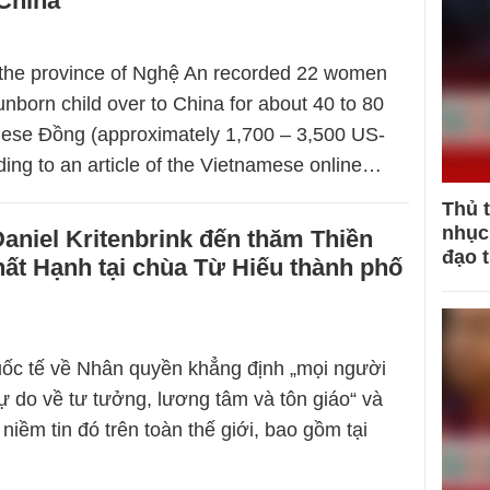
 China
the province of Nghệ An recorded 22 women
unborn child over to China for about 40 to 80
mese Đồng (approximately 1,700 – 3,500 US-
ding to an article of the Vietnamese online…
Thủ 
nhục 
aniel Kritenbrink đến thăm Thiền
đạo 
ất Hạnh tại chùa Từ Hiếu thành phố
ốc tế về Nhân quyền khẳng định „mọi người
ự do về tư tưởng, lương tâm và tôn giáo“ và
iềm tin đó trên toàn thế giới, bao gồm tại