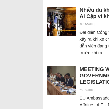
Nhiều du kh
Ai Cập vì 
29/12/2018
|
Đại diện Công 
xảy ra khi xe
dẫn viên đang 
trước khi ra…
MEETING W
GOVERNME
LEGISLATI
29/12/2018
|
EU Ambassador
Affaires of EU