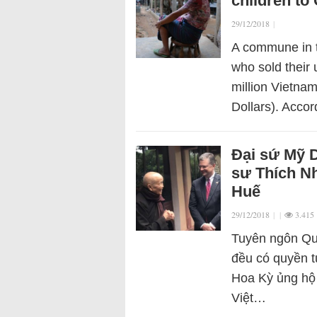
children to
29/12/2018
|
A commune in 
who sold their 
million Vietna
Dollars). Accor
Đại sứ Mỹ D
sư Thích Nh
Huế
29/12/2018
|
|
3.415
Tuyên ngôn Qu
đều có quyền t
Hoa Kỳ ủng hộ n
Việt…