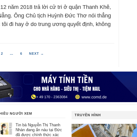
12 năm 2018 trả lời cử tri ở quận Thanh Khê,
Nẵng. Ông Chủ tịch Huỳnh Đức Thơ nói thẳng
 tôi đi hay ở do trung ương quyết định, không
2
…
6
NEXT →
HIỀU NGƯỜI XEM
TRUYỀN HÌNH
Tin bà Nguyễn Thị Thanh
Nhàn đang ẩn náu tại Đức
đã được chính thức xác