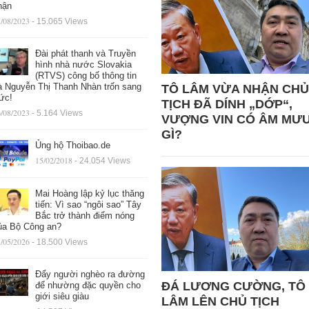
hận
/08/2023
- 15.065 Views
Đài phát thanh và Truyền
hình nhà nước Slovakia
(RTVS) công bố thông tin
à Nguyễn Thị Thanh Nhàn trốn sang
TÔ LÂM VỪA NHẬN CHỦ
ức!
TỊCH ĐÃ DÍNH „DỚP“,
/08/2023
- 5.164 Views
VƯỢNG VIN CÓ ÂM MƯ
GÌ?
Ủng hộ Thoibao.de
15/02/2018
- 24.054 Views
Mai Hoàng lập kỷ lục thăng
tiến: Vì sao “ngôi sao” Tây
Bắc trở thành điểm nóng
ủa Bộ Công an?
/05/2026
- 18.500 Views
Đẩy người nghèo ra đường
ĐÁ LƯƠNG CƯỜNG, TÔ
để nhường đặc quyền cho
giới siêu giàu
LÂM LÊN CHỦ TỊCH