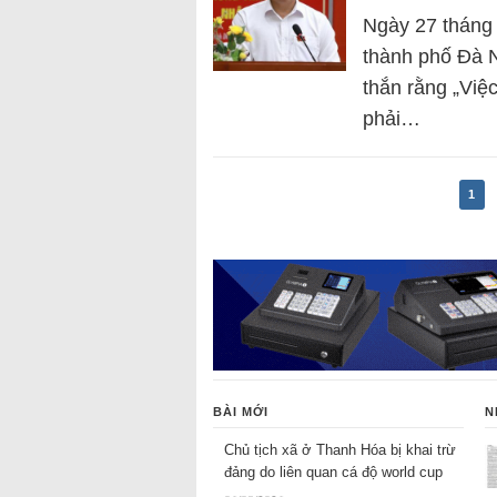
Ngày 27 tháng 
thành phố Đà 
thắn rằng „Việc
phải…
1
BÀI MỚI
N
Chủ tịch xã ở Thanh Hóa bị khai trừ
đảng do liên quan cá độ world cup