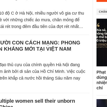
CHÂM
10 độ C ở Hà Nội, nhiều người vô gia cư thu
hè với những chiếc áo mưa, chăn mỏng để
cái rét trong đêm đầu tiên của đợt rét nhất…
ƯỜI CON CÁCH MẠNG: PHONG
 KHÁNG MỚI TẠI VIỆT NAM
đạo thủ cựu của chính quyền Hà Nội đang
m ảnh bởi di sản của Hồ Chí Minh. Việc cuộc
Phạt
dùng
a trên khắp cả nước hồi tháng Sáu năm nay
nhiệ
chí
ltiple women sell their unborn