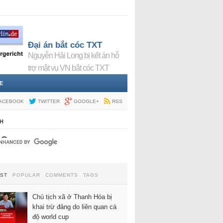
Đại án bắt cóc TXT
Nguyễn Hải Long bị kết án hỗ
trợ mật vụ VN bắt cóc TXT
E
ACEBOOK
TWITTER
GOOGLE+
RSS
H
EST
POPULAR
COMMENTS
TAGS
Chủ tịch xã ở Thanh Hóa bị
khai trừ đảng do liên quan cá
độ world cup