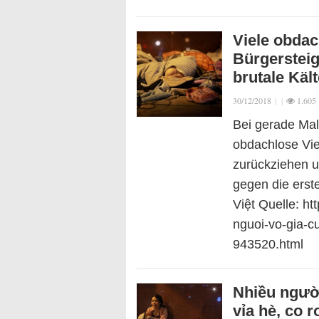
Viele obda
Bürgersteig
brutale Kält
30/12/2018
|
|
1.605
Bei gerade Mal
obdachlose Vie
zurückziehen 
gegen die erst
Việt Quelle: htt
nguoi-vo-gia-cu
943520.htm
Nhiều người
vỉa hè, co r