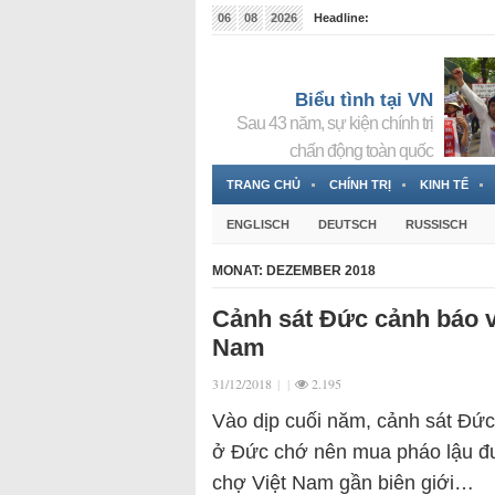
06
08
2026
Headline:
Tin bà Nguyễn Thị Thanh Nhàn đang ẩn náu tại Đức
Biểu tình tại VN
Sau 43 năm, sự kiện chính trị
chấn động toàn quốc
TRANG CHỦ
CHÍNH TRỊ
KINH TẾ
ENGLISCH
DEUTSCH
RUSSISCH
MONAT:
DEZEMBER 2018
Cảnh sát Đức cảnh báo v
Nam
31/12/2018
|
|
2.195
Vào dịp cuối năm, cảnh sát Đức
ở Đức chớ nên mua pháo lậu đ
chợ Việt Nam gần biên giới…