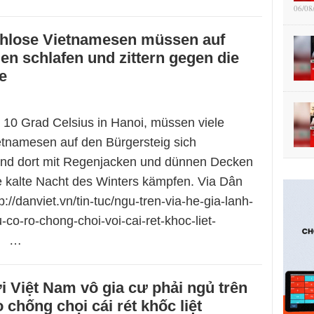
06/08
chlose Vietnamesen müssen auf
en schlafen und zittern gegen die
e
 10 Grad Celsius in Hanoi, müssen viele
tnamesen auf den Bürgersteig sich
und dort mit Regenjacken und dünnen Decken
e kalte Nacht des Winters kämpfen. Via Dân
p://danviet.vn/tin-tuc/ngu-tren-via-he-gia-lanh-
-co-ro-chong-choi-voi-cai-ret-khoc-liet-
l …
 Việt Nam vô gia cư phải ngủ trên
o chống chọi cái rét khốc liệt