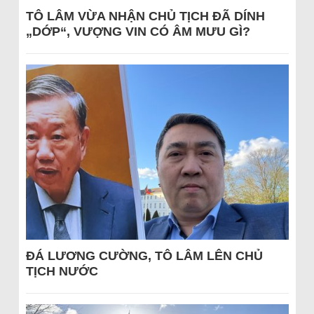
TÔ LÂM VỪA NHẬN CHỦ TỊCH ĐÃ DÍNH
„DỚP“, VƯỢNG VIN CÓ ÂM MƯU GÌ?
ĐÁ LƯƠNG CƯỜNG, TÔ LÂM LÊN CHỦ
TỊCH NƯỚC