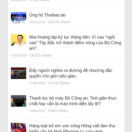
- 5.166 Views
Ủng hộ Thoibao.de
15/02/2018
- 24.076 Views
Mai Hoàng lập kỷ lục thăng tiến: Vì sao “ngôi
sao” Tây Bắc trở thành điểm nóng của Bộ Công
an?
11/05/2026
- 18.515 Views
Đẩy người nghèo ra đường để nhường đặc
quyền cho giới siêu giàu
17/06/2026
- 14.531 Views
Thanh lọc bộ máy Bộ Công an: Tinh giản thực
chất hay vẫn là màn trình diễn lấy lệ?
16/06/2026
- 4.943 Views
Hàng loạt trẻ em ven sông Hồng viết tâm thư
khẩn cầu bà Ngô Phương Ly cứu giúp