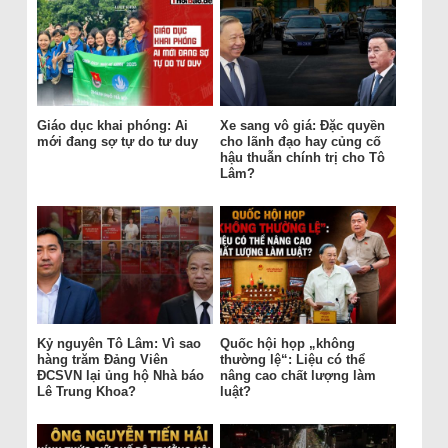
Giáo dục khai phóng: Ai
Xe sang vô giá: Đặc quyền
mới đang sợ tự do tư duy
cho lãnh đạo hay củng cố
hậu thuẫn chính trị cho Tô
Lâm?
Kỷ nguyên Tô Lâm: Vì sao
Quốc hội họp „không
hàng trăm Đảng Viên
thường lệ“: Liệu có thể
ĐCSVN lại ủng hộ Nhà báo
nâng cao chất lượng làm
Lê Trung Khoa?
luật?