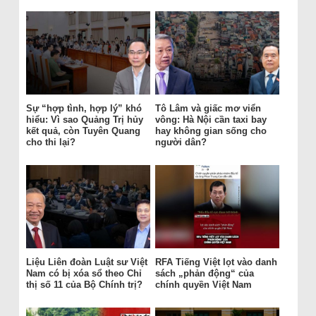
Sự “hợp tình, hợp lý” khó
Tô Lâm và giấc mơ viển
hiểu: Vì sao Quảng Trị hủy
vông: Hà Nội cần taxi bay
kết quả, còn Tuyên Quang
hay không gian sống cho
cho thi lại?
người dân?
Liệu Liên đoàn Luật sư Việt
RFA Tiếng Việt lọt vào danh
Nam có bị xóa sổ theo Chỉ
sách „phản động“ của
thị số 11 của Bộ Chính trị?
chính quyền Việt Nam