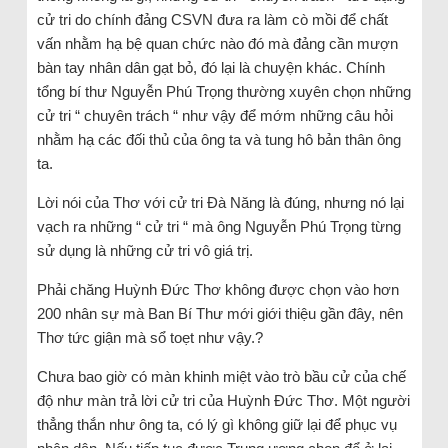
cử tri do chính đảng CSVN đưa ra làm cò mồi để chất
vấn nhằm hạ bệ quan chức nào đó mà đảng cần mượn
bàn tay nhân dân gạt bỏ, đó lại là chuyện khác. Chính
tổng bí thư Nguyễn Phú Trọng thường xuyên chọn những
cử tri “ chuyên trách “ như vậy để mớm những câu hỏi
nhằm hạ các đối thủ của ông ta và tung hô bản thân ông
ta.
Lời nói của Thơ với cử tri Đà Năng là đúng, nhưng nó lại
vạch ra những “ cử tri “ mà ông Nguyễn Phú Trọng từng
sử dụng là những cử tri vô giá trị.
Phải chăng Huỳnh Đức Thơ không được chọn vào hơn
200 nhân sự mà Ban Bí Thư mới giới thiệu gần đây, nên
Thơ tức giận mà sổ toẹt như vậy.?
Chưa bao giờ có màn khinh miệt vào trò bầu cử của chế
độ như màn trả lời cử tri của Huỳnh Đức Thơ. Một người
thẳng thắn như ông ta, có lý gì không giữ lại để phục vụ