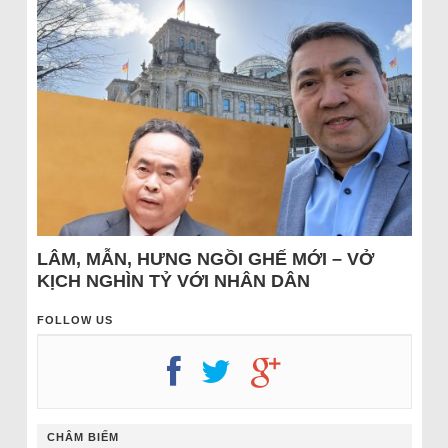
LÂM, MẪN, HƯNG NGỒI GHẾ MỚI – VỞ
KỊCH NGHÌN TỶ VỚI NHÂN DÂN
FOLLOW US
CHÂM BIẾM