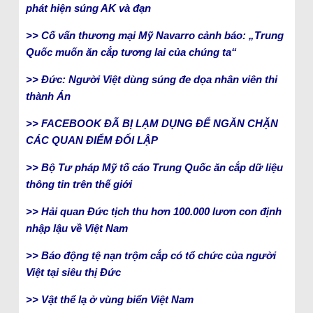
phát hiện súng AK và đạn
>> Cố vấn thương mại Mỹ Navarro cảnh báo: „Trung
Quốc muốn ăn cắp tương lai của chúng ta“
>> Đức: Người Việt dùng súng đe dọa nhân viên thi
thành Án
>> FACEBOOK ĐÃ BỊ LẠM DỤNG ĐỂ NGĂN CHẶN
CÁC QUAN ĐIỂM ĐỐI LẬP
>> Bộ Tư pháp Mỹ tố cáo Trung Quốc ăn cắp dữ liệu
thông tin trên thế giới
>> Hải quan Đức tịch thu hơn 100.000 lươn con định
nhập lậu về Việt Nam
>> Báo động tệ nạn trộm cắp có tổ chức của người
Việt tại siêu thị Đức
>> Vật thể lạ ở vùng biển Việt Nam