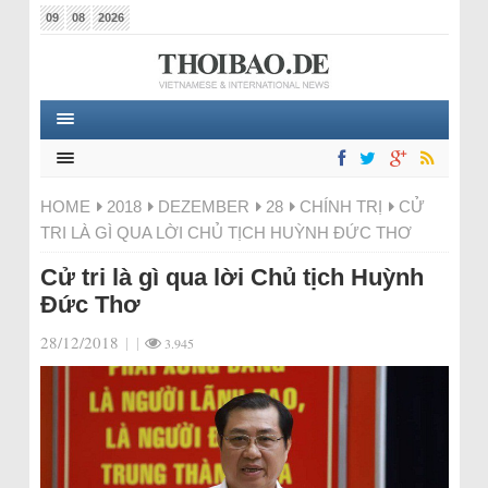
09
08
2026
HOME
2018
DEZEMBER
28
CHÍNH TRỊ
CỬ
TRI LÀ GÌ QUA LỜI CHỦ TỊCH HUỲNH ĐỨC THƠ
Cử tri là gì qua lời Chủ tịch Huỳnh
Đức Thơ
28/12/2018
|
|
3.945