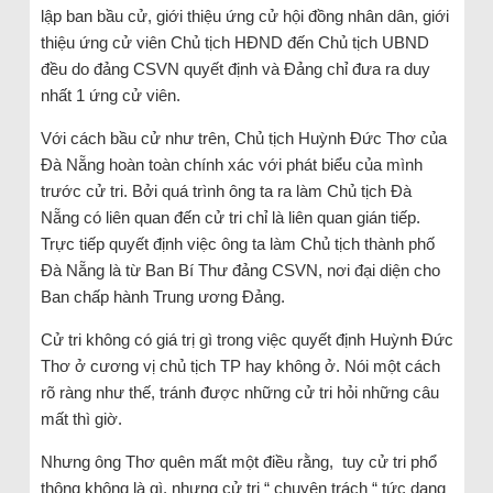
lập ban bầu cử, giới thiệu ứng cử hội đồng nhân dân, giới
thiệu ứng cử viên Chủ tịch HĐND đến Chủ tịch UBND
đều do đảng CSVN quyết định và Đảng chỉ đưa ra duy
nhất 1 ứng cử viên.
Với cách bầu cử như trên, Chủ tịch Huỳnh Đức Thơ của
Đà Nẵng hoàn toàn chính xác với phát biểu của mình
trước cử tri. Bởi quá trình ông ta ra làm Chủ tịch Đà
Nẵng có liên quan đến cử tri chỉ là liên quan gián tiếp.
Trực tiếp quyết định việc ông ta làm Chủ tịch thành phố
Đà Nẵng là từ Ban Bí Thư đảng CSVN, nơi đại diện cho
Ban chấp hành Trung ương Đảng.
Cử tri không có giá trị gì trong việc quyết định Huỳnh Đức
Thơ ở cương vị chủ tịch TP hay không ở. Nói một cách
rõ ràng như thế, tránh được những cử tri hỏi những câu
mất thì giờ.
Nhưng ông Thơ quên mất một điều rằng, tuy cử tri phổ
thông không là gì, nhưng cử tri “ chuyên trách “ tức dạng