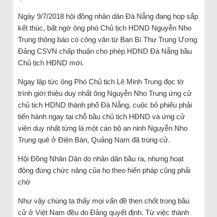
Ngày 9/7/2018 hội đồng nhân dân Đà Nẵng đang họp sắp
kết thúc, bất ngờ ông phó Chủ tịch HDND Nguyễn Nho
Trung thông báo có công văn từ Ban Bí Thư Trung Ương
Đảng CSVN chấp thuận cho phép HDND Đà Nẵng bầu
Chủ tịch HĐND mới.
Ngay lập tức ông Phó Chủ tịch Lê Minh Trung đọc tờ
trình giới thiệu duy nhất ông Nguyễn Nho Trung ứng cử
chủ tịch HDND thành phố Đà Nẵng, cuộc bỏ phiếu phải
tiến hành ngay tại chỗ bầu chủ tịch HĐND và ứng cử
viên duy nhất từng là một cán bộ an ninh Nguyễn Nho
Trung quê ở Điện Bàn, Quảng Nam đã trúng cử.
Hội Đồng Nhân Dân do nhân dân bầu ra, nhưng hoạt
động đúng chức năng của họ theo hiến pháp cũng phải
chờ
Như vậy chúng ta thấy mọi vấn đề then chốt trong bầu
cử ở Việt Nam đều do Đảng quyết định. Từ việc thành