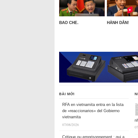
BAO CHE.
HÀNH DÂN!
BÀI MỚI
N
RFA en vietnamita entra en la lista
de «reaccionarios» del Gobierno
vietnamita
n
07/08/2026
07
Critique ou emprisonnement : qui a