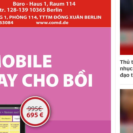
Thủ 
nhục 
đạo 