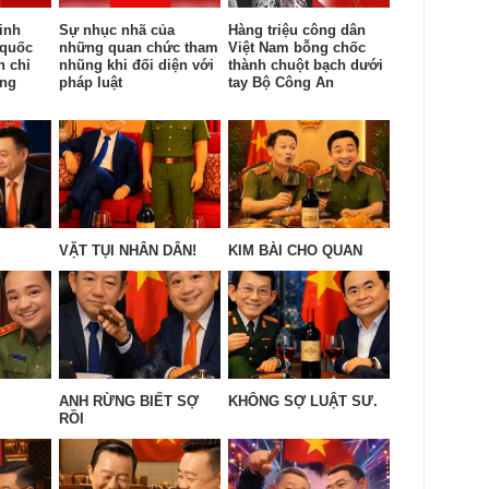
inh
Sự nhục nhã của
Hàng triệu công dân
 quốc
những quan chức tham
Việt Nam bỗng chốc
n chỉ
nhũng khi đối diện với
thành chuột bạch dưới
ống
pháp luật
tay Bộ Công An
VẶT TỤI NHÂN DÂN!
KIM BÀI CHO QUAN
ANH RỪNG BIẾT SỢ
KHÔNG SỢ LUẬT SƯ.
RỒI