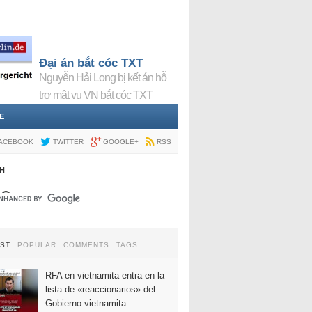
Đại án bắt cóc TXT
Nguyễn Hải Long bị kết án hỗ
trợ mật vụ VN bắt cóc TXT
E
ACEBOOK
TWITTER
GOOGLE+
RSS
H
EST
POPULAR
COMMENTS
TAGS
RFA en vietnamita entra en la
lista de «reaccionarios» del
Gobierno vietnamita