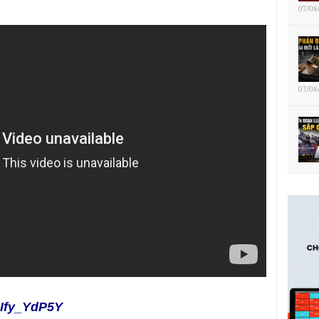
07/08
07/08
PIfy_YdP5Y