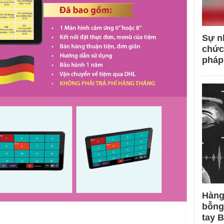
Sự n
chức
pháp
Hàng
bỗng
tay 