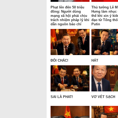
Phạt lên đến 50 triệu
Thủ tướng Lê M
đồng: Người dùng
Hưng làm nhục
mạng xã hội phải chịu
thể khi xin ý kiế
trách nhiệm pháp lý khi
đạo từ Tổng th
dẫn nguồn báo chí
Putin
ĐỔI CHÁC!
HÁT
SAI LÀ PHAT!
VƠ VÉT SẠCH