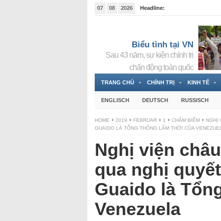
07
08
2026
Headline:
Tin bà Nguyễn Thị Thanh Nhàn đang ẩn náu tại Đức
Biểu tình tại VN
Sau 43 năm, sự kiện chính trị
chấn động toàn quốc
TRANG CHỦ
CHÍNH TRỊ
KINH TẾ
ENGLISCH
DEUTSCH
RUSSISCH
HOME
2019
FEBRUAR
1
CHÂM BIẾM
NGHỊ 
GUAIDO LÀ TỔNG THỐNG LÂM THỜI CỦA VENEZUE
Nghị viện châu
qua nghị quyế
Guaido là Tổng
Venezuela