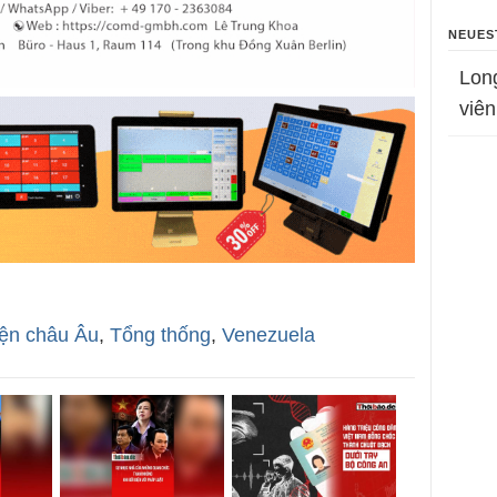
NEUES
Lon
viên
iện châu Âu
,
Tổng thống
,
Venezuela