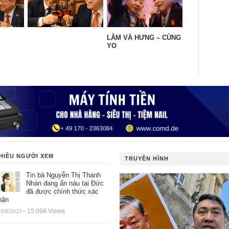
LÂM VÀ HƯNG – CÙNG
YO
HIỀU NGƯỜI XEM
TRUYỀN HÌNH
Tin bà Nguyễn Thị Thanh
Nhàn đang ẩn náu tại Đức
đã được chính thức xác
hận
/08/2023
- 15.066 Views