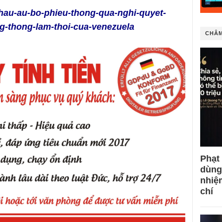
chau-au-bo-phieu-thong-qua-nghi-quyet-
g-thong-lam-thoi-cua-venezuela
CHÂM
Phạt
dùng
nhiệ
chí