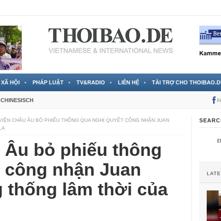
 đã được chính thức xác nhận
3 Jahren ago
XÃ HỘI
PHÁP LUẬT
TV&RADIO
LIÊN HỆ
TÀI TRỢ CHO THOIBAO.D
CHINESISCH
F
VIỆN CHÂU ÂU BỎ PHIẾU THÔNG QUA NGHỊ QUYẾT CÔNG NHẬN JUAN
SEARC
LA
 Âu bỏ phiếu thông
t công nhận Juan
LAT
 thống lâm thời của