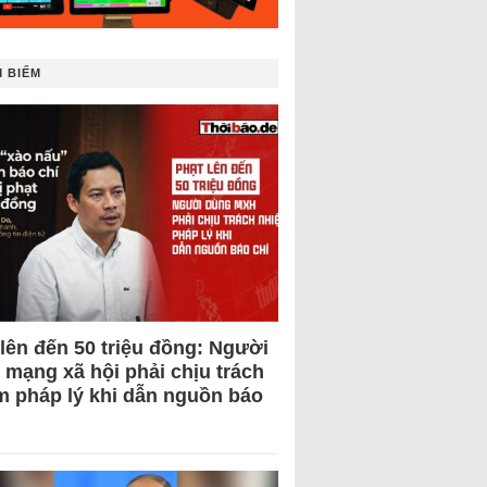
 BIẾM
 lên đến 50 triệu đồng: Người
 mạng xã hội phải chịu trách
m pháp lý khi dẫn nguồn báo