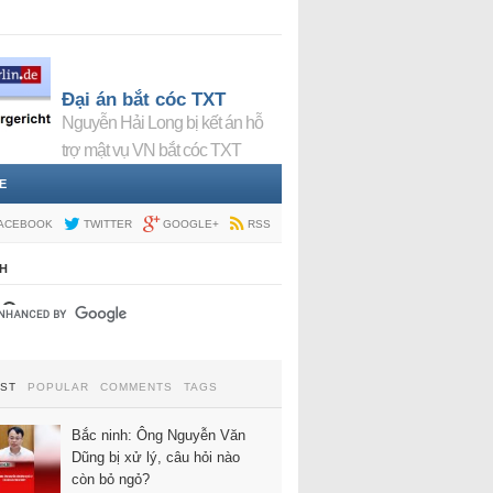
Đại án bắt cóc TXT
Nguyễn Hải Long bị kết án hỗ
trợ mật vụ VN bắt cóc TXT
E
ACEBOOK
TWITTER
GOOGLE+
RSS
H
EST
POPULAR
COMMENTS
TAGS
Bắc ninh: Ông Nguyễn Văn
Dũng bị xử lý, câu hỏi nào
còn bỏ ngỏ?