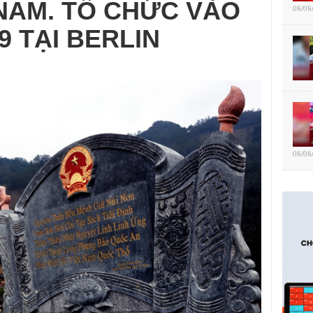
 NAM. TỔ CHỨC VÀO
08/08
9 TẠI BERLIN
08/08