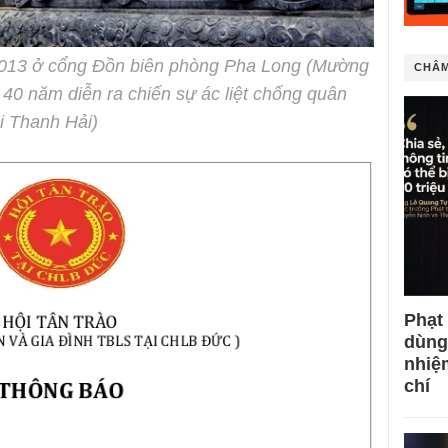
.2013 ở cổng Đồn biên phòng Pha Long (Mường
CHÂM
 40 năm diễn ra chiến sự ác liệt chống quân
i Thanh Hải)
Phạt
dùng
nhiệ
chí