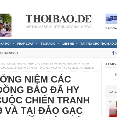
 đã được chính thức xác nhận
3 Jahren ago
XÃ HỘI
PHÁP LUẬT
TV&RADIO
LIÊN HỆ
TÀI TRỢ CHO THOIBAO.D
CHINESISCH
F
MỜI DỰ LỄ TƯỞNG NIỆM CÁC CHIẾN SỸ VÀ ĐỒNG BÀO ĐÃ HY SINH
SEARC
 ĐẢO GẠC MA CỦA VIỆT NAM. TỔ CHỨC VÀO NGÀY 17.3.2019 TẠI BERLIN
ƯỞNG NIỆM CÁC
 ĐỒNG BÀO ĐÃ HY
LAT
CUỘC CHIẾN TRANH
79 VÀ TẠI ĐẢO GẠC