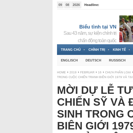
09
08
2026
Headline:
Tin bà Nguyễn Thị Thanh Nhàn đang ẩn náu tại Đức
Biểu tình tại VN
Sau 43 năm, sự kiện chính trị
chấn động toàn quốc
TRANG CHỦ
CHÍNH TRỊ
KINH TẾ
ENGLISCH
DEUTSCH
RUSSISCH
HOME
2019
FEBRUAR
16
CHƯA PHÂN LOẠI
TRONG CUỘC CHIẾN TRANH BIÊN GIỚI 1979 VÀ TẠI
MỜI DỰ LỄ T
CHIẾN SỸ VÀ
SINH TRONG 
BIÊN GIỚI 19