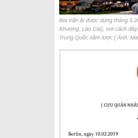
Bia trấn ải được dựng tháng 5
Khương, Lào Cai), nơi cách đây
Trung Quốc xâm lược ( Ảnh: Ma