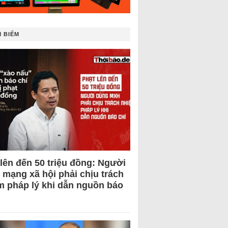
 BIẾM
 lên đến 50 triệu đồng: Người
 mạng xã hội phải chịu trách
m pháp lý khi dẫn nguồn báo