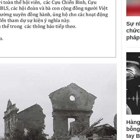
Sự n
chức
pháp
Hàng
bỗng
tay 