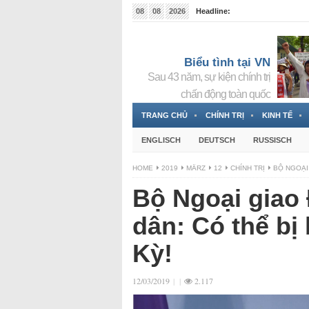
08
08
2026
Headline:
Đài phát thanh và Truyền hình nhà nước Slovakia (
Đức!
3 Jahren ago
Biểu tình tại VN
Sau 43 năm, sự kiện chính trị
chấn động toàn quốc
TRANG CHỦ
CHÍNH TRỊ
KINH TẾ
ENGLISCH
DEUTSCH
RUSSISCH
HOME
2019
MÄRZ
12
CHÍNH TRỊ
BỘ NGOẠI
Bộ Ngoại giao
dân: Có thể bị
Kỳ!
12/03/2019
|
|
2.117