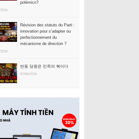
polémico?
/2026
Révision des statuts du Parti :
innovation pour s’adapter ou
perfectionnement du
mécanisme de direction ?
/2026
반동 당원은 민족의 복이다
07/08/2026