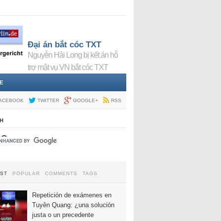
Đại án bắt cóc TXT
Nguyễn Hải Long bị kết án hỗ
trợ mật vụ VN bắt cóc TXT
E
ACEBOOK
TWITTER
GOOGLE+
RSS
H
EST
POPULAR
COMMENTS
TAGS
Repetición de exámenes en
Tuyên Quang: ¿una solución
justa o un precedente