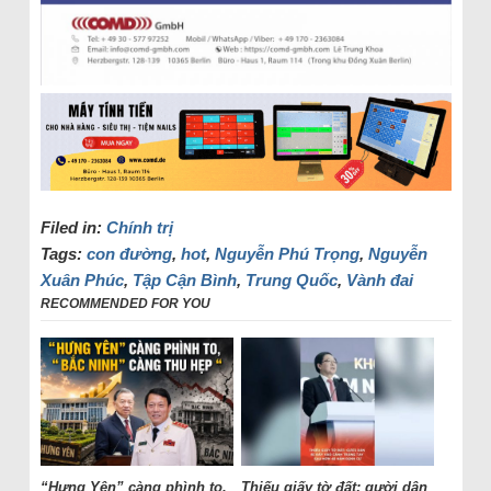
Filed in:
Chính trị
Tags:
con đường
,
hot
,
Nguyễn Phú Trọng
,
Nguyễn
Xuân Phúc
,
Tập Cận Bình
,
Trung Quốc
,
Vành đai
RECOMMENDED FOR YOU
“Hưng Yên” càng phình to,
Thiếu giấy tờ đất: gười dân