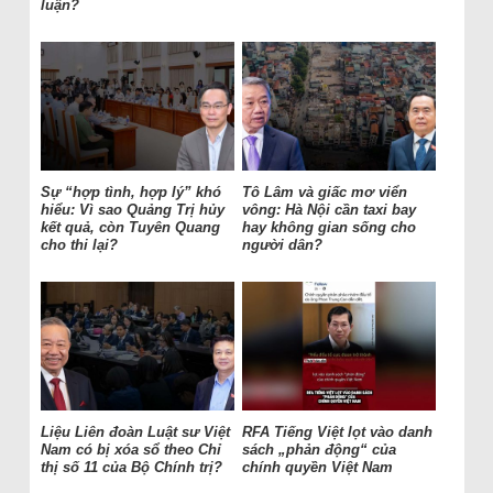
luận?
Sự “hợp tình, hợp lý” khó
Tô Lâm và giấc mơ viển
hiểu: Vì sao Quảng Trị hủy
vông: Hà Nội cần taxi bay
kết quả, còn Tuyên Quang
hay không gian sống cho
cho thi lại?
người dân?
Liệu Liên đoàn Luật sư Việt
RFA Tiếng Việt lọt vào danh
Nam có bị xóa sổ theo Chỉ
sách „phản động“ của
thị số 11 của Bộ Chính trị?
chính quyền Việt Nam