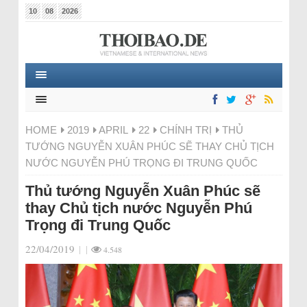
10
08
2026
HOME
2019
APRIL
22
CHÍNH TRỊ
THỦ
TƯỚNG NGUYỄN XUÂN PHÚC SẼ THAY CHỦ TỊCH
NƯỚC NGUYỄN PHÚ TRỌNG ĐI TRUNG QUỐC
Thủ tướng Nguyễn Xuân Phúc sẽ
thay Chủ tịch nước Nguyễn Phú
Trọng đi Trung Quốc
22/04/2019
|
|
4.548