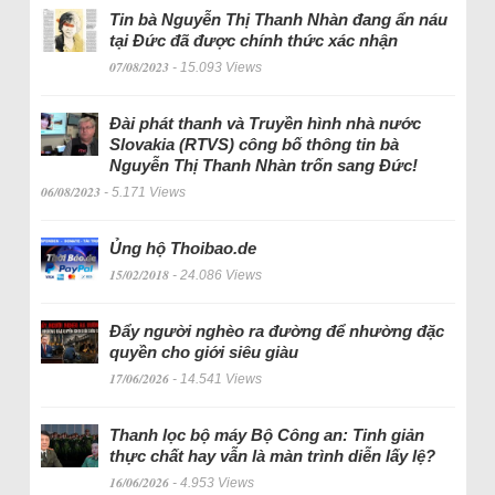
Tin bà Nguyễn Thị Thanh Nhàn đang ẩn náu
tại Đức đã được chính thức xác nhận
07/08/2023
- 15.093 Views
Đài phát thanh và Truyền hình nhà nước
Slovakia (RTVS) công bố thông tin bà
Nguyễn Thị Thanh Nhàn trốn sang Đức!
06/08/2023
- 5.171 Views
Ủng hộ Thoibao.de
15/02/2018
- 24.086 Views
Đẩy người nghèo ra đường để nhường đặc
quyền cho giới siêu giàu
17/06/2026
- 14.541 Views
Thanh lọc bộ máy Bộ Công an: Tinh giản
thực chất hay vẫn là màn trình diễn lấy lệ?
16/06/2026
- 4.953 Views