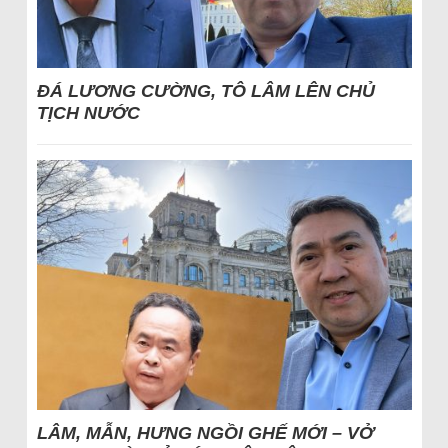
ĐÁ LƯƠNG CƯỜNG, TÔ LÂM LÊN CHỦ
TỊCH NƯỚC
LÂM, MẪN, HƯNG NGỒI GHẾ MỚI – VỞ