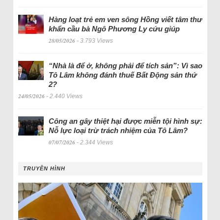
Hàng loạt trẻ em ven sông Hồng viết tâm thư
khẩn cầu bà Ngô Phương Ly cứu giúp
28/05/2026
- 3.793 Views
“Nhà là để ở, không phải để tích sản”: Vì sao
Tô Lâm không đánh thuế Bất Động sản thứ
2?
24/05/2026
- 2.440 Views
Công an gây thiệt hại được miễn tội hình sự:
Nỗ lực loại trừ trách nhiệm của Tô Lâm?
07/07/2026
- 2.344 Views
TRUYỀN HÌNH