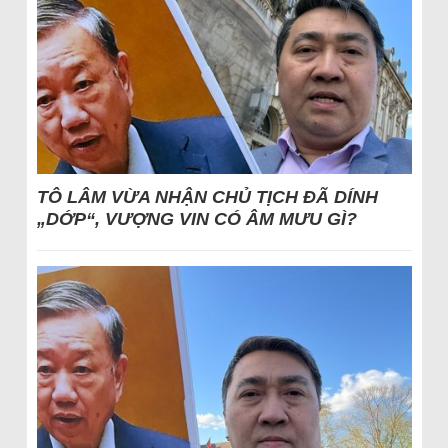
TÔ LÂM VỪA NHẬN CHỦ TỊCH ĐÃ DÍNH
„DỚP“, VƯỢNG VIN CÓ ÂM MƯU GÌ?