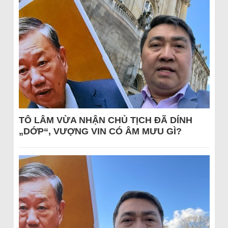
TÔ LÂM VỪA NHẬN CHỦ TỊCH ĐÃ DÍNH
„DỚP“, VƯỢNG VIN CÓ ÂM MƯU GÌ?