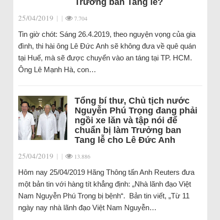
Trưởng ban Tang lễ?
25/04/2019
|
|
7.704
Tin giờ chót: Sáng 26.4.2019, theo nguyện vọng của gia
đình, thi hài ông Lê Đức Anh sẽ không đưa về quê quán
tại Huế, mà sẽ được chuyển vào an táng tại TP. HCM.
Ông Lê Mạnh Hà, con…
Tổng bí thư, Chủ tịch nước
Nguyễn Phú Trọng đang phải
ngồi xe lăn và tập nói để
chuẩn bị làm Trưởng ban
Tang lễ cho Lê Đức Anh
25/04/2019
|
|
13.886
Hôm nay 25/04/2019 Hãng Thông tấn Anh Reuters đưa
một bản tin với hàng tít khẳng định: „Nhà lãnh đạo Việt
Nam Nguyễn Phú Trọng bị bệnh“. Bản tin viết, „Từ 11
ngày nay nhà lãnh đạo Việt Nam Nguyễn…