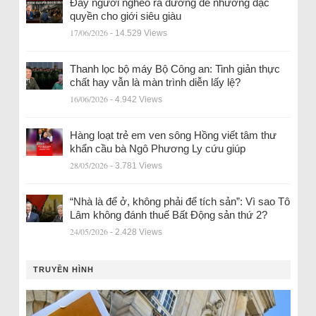
Đẩy người nghèo ra đường để nhường đặc
quyền cho giới siêu giàu
17/06/2026
- 14.529 Views
Thanh lọc bộ máy Bộ Công an: Tinh giản thực
chất hay vẫn là màn trình diễn lấy lệ?
16/06/2026
- 4.942 Views
Hàng loạt trẻ em ven sông Hồng viết tâm thư
khẩn cầu bà Ngô Phương Ly cứu giúp
28/05/2026
- 3.781 Views
“Nhà là để ở, không phải để tích sản”: Vì sao Tô
Lâm không đánh thuế Bất Động sản thứ 2?
24/05/2026
- 2.428 Views
TRUYỀN HÌNH