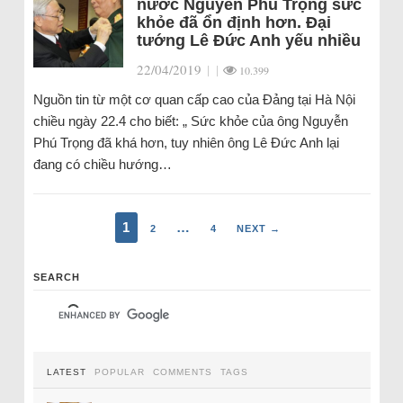
nước Nguyễn Phú Trọng sức
khỏe đã ổn định hơn. Đại
tướng Lê Đức Anh yếu nhiều
22/04/2019
|
|
10.399
Nguồn tin từ một cơ quan cấp cao của Đảng tại Hà Nội
chiều ngày 22.4 cho biết: „ Sức khỏe của ông Nguyễn
Phú Trọng đã khá hơn, tuy nhiên ông Lê Đức Anh lại
đang có chiều hướng…
1
…
2
4
NEXT →
SEARCH
LATEST
POPULAR
COMMENTS
TAGS