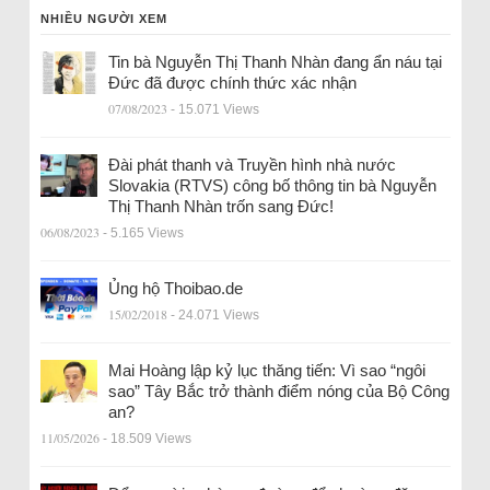
NHIỀU NGƯỜI XEM
Tin bà Nguyễn Thị Thanh Nhàn đang ẩn náu tại
Đức đã được chính thức xác nhận
07/08/2023
- 15.071 Views
Đài phát thanh và Truyền hình nhà nước
Slovakia (RTVS) công bố thông tin bà Nguyễn
Thị Thanh Nhàn trốn sang Đức!
06/08/2023
- 5.165 Views
Ủng hộ Thoibao.de
15/02/2018
- 24.071 Views
Mai Hoàng lập kỷ lục thăng tiến: Vì sao “ngôi
sao” Tây Bắc trở thành điểm nóng của Bộ Công
an?
11/05/2026
- 18.509 Views