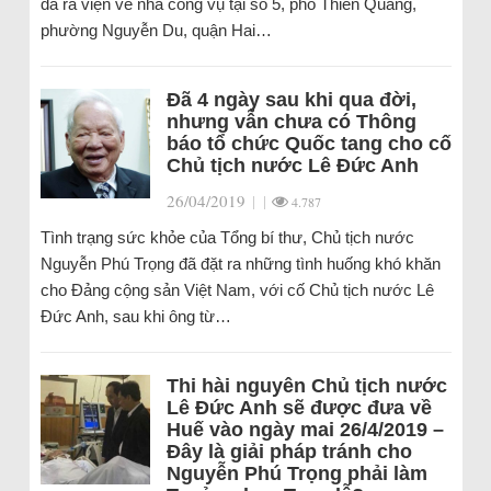
đã ra viện về nhà công vụ tại số 5, phố Thiền Quang,
phường Nguyễn Du, quận Hai…
Đã 4 ngày sau khi qua đời,
nhưng vẫn chưa có Thông
báo tổ chức Quốc tang cho cố
Chủ tịch nước Lê Đức Anh
26/04/2019
|
|
4.787
Tình trạng sức khỏe của Tổng bí thư, Chủ tịch nước
Nguyễn Phú Trọng đã đặt ra những tình huống khó khăn
cho Đảng cộng sản Việt Nam, với cố Chủ tịch nước Lê
Đức Anh, sau khi ông từ…
Thi hài nguyên Chủ tịch nước
Lê Đức Anh sẽ được đưa về
Huế vào ngày mai 26/4/2019 –
Đây là giải pháp tránh cho
Nguyễn Phú Trọng phải làm