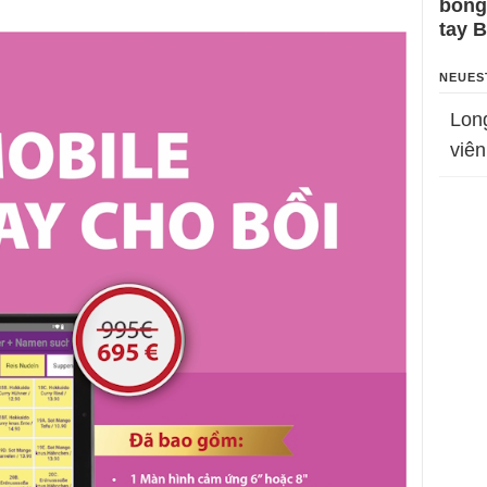
bỗng
tay 
NEUES
Lon
viên