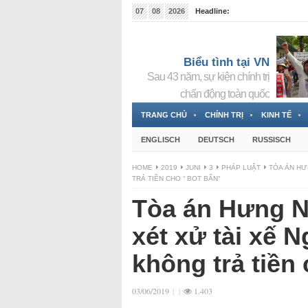
07
08
2026
Headline:
Tin bà Nguyễn Thị Thanh Nhàn đang ẩn náu tại Đức
Biểu tình tại VN
Sau 43 năm, sự kiện chính trị
chấn động toàn quốc
TRANG CHỦ
CHÍNH TRỊ
KINH TẾ
ENGLISCH
DEUTSCH
RUSSISCH
HOME
2019
JUNI
3
PHÁP LUẬT
TÒA ÁN HƯ
TRẢ TIỀN CHO “ BOT BẨN“
Tòa án Hưng N
xét xử tài xế 
không trả tiền
03/06/2019
|
|
1.403