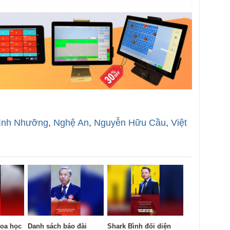
ình Nhưỡng
,
Nghệ An
,
Nguyễn Hữu Cầu
,
Việt
oa học
Danh sách báo đài
Shark Bình đối diện