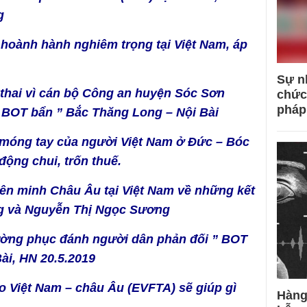
ng
 hoành hành nghiêm trọng tại Việt Nam, áp
Sự n
 thai vì cán bộ Công an huyện Sóc Sơn
chức
pháp
 BOT bẩn ” Bắc Thăng Long – Nội Bài
 móng tay của người Việt Nam ở Đức – Bóc
động chui, trốn thuế.
ên minh Châu Âu tại Việt Nam về những kết
ng và Nguyễn Thị Ngọc Sương
ường phục đánh người dân phản đối ” BOT
ài, HN 20.5.2019
o Việt Nam – châu Âu (EVFTA) sẽ giúp gì
Hàng