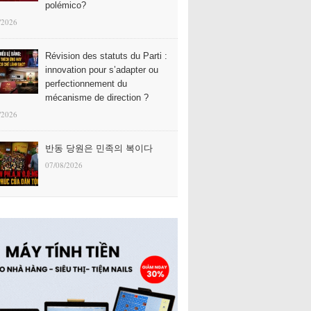
polémico?
/2026
Révision des statuts du Parti :
innovation pour s’adapter ou
perfectionnement du
mécanisme de direction ?
/2026
반동 당원은 민족의 복이다
07/08/2026