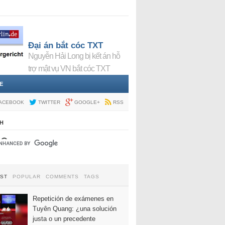
Đại án bắt cóc TXT
Nguyễn Hải Long bị kết án hỗ
trợ mật vụ VN bắt cóc TXT
E
ACEBOOK
TWITTER
GOOGLE+
RSS
H
EST
POPULAR
COMMENTS
TAGS
Repetición de exámenes en
Tuyên Quang: ¿una solución
justa o un precedente