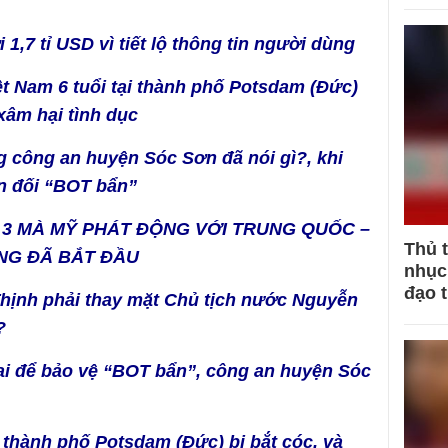
 1,7 tỉ USD vì tiết lộ thông tin người dùng
ệt Nam 6 tuổi tại thành phố Potsdam (Đức)
 xâm hại tình dục
g công an huyện Sóc Sơn đã nói gì?, khi
n đối “BOT bẩn”
 3 MÀ MỸ PHÁT ĐỘNG VỚI TRUNG QUỐC –
Thủ 
ŨNG ĐÃ BẮT ĐẦU
nhục 
đạo 
Thịnh phải thay mặt Chủ tịch nước Nguyễn
?
i để bảo vệ “BOT bẩn”, công an huyện Sóc
ại thành phố Potsdam (Đức) bị bắt cóc, và