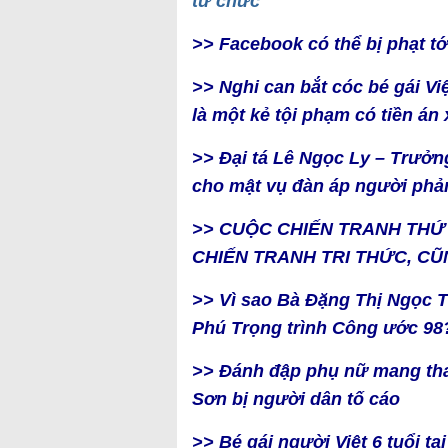
từ chức
>> Facebook có thể bị phạt tới
>> Nghi can bắt cóc bé gái Vi
là một kẻ tội phạm có tiền án
>> Đại tá Lê Ngọc Ly – Trưởn
cho mật vụ đàn áp người phả
>> CUỘC CHIẾN TRANH THỨ
CHIẾN TRANH TRI THỨC, C
>> Vì sao Bà Đặng Thị Ngọc 
Phú Trọng trình Công ước 98
>> Đánh đập phụ nữ mang tha
Sơn bị người dân tố cáo
>> Bé gái người Việt 6 tuổi t