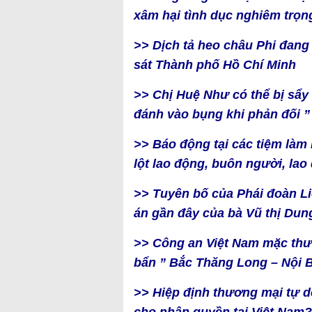
xâm hại tình dục nghiêm trọ
>> Dịch tả heo châu Phi đang
sát Thành phố Hồ Chí Minh
>> Chị Huệ Như có thể bị sẩy
đánh vào bụng khi phản đối ”
>> Báo động tại các tiệm làm
lột lao động, buôn người, lao 
>> Tuyên bố của Phái đoàn Li
án gần đây của bà Vũ thị Du
>> Công an Việt Nam mặc th
bẩn ” Bắc Thăng Long – Nội B
>> Hiệp định thương mại tự d
cho nhân quyền tại Việt Nam?