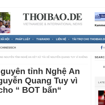
 đã được chính thức xác nhận
3 Jahren ago
XÃ HỘI
PHÁP LUẬT
TV&RADIO
LIÊN HỆ
TÀI TRỢ CHO THOIBAO.D
CHINESISCH
F
NG NGUYÊN TỈNH NGHỆ AN XÉT XỬ TÀI XẾ NGUYỄN QUANG TUY VÌ KHÔNG
SEARC
guyên tỉnh Nghệ An
Nguyễn Quang Tuy vì
LAT
 cho “ BOT bẩn“