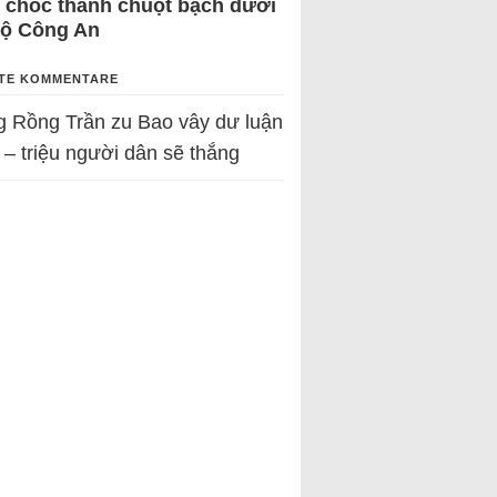
 chốc thành chuột bạch dưới
Bộ Công An
TE KOMMENTARE
g Rồng Trần
zu
Bao vây dư luận
 – triệu người dân sẽ thắng