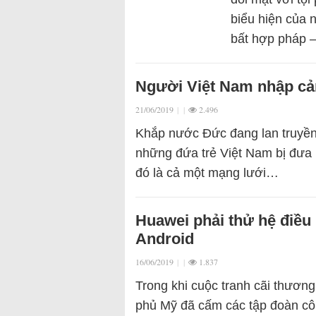
biểu hiện 
bất hợp pháp
Người Việt Nam nhập cảnh 
21/06/2019
|
|
2.496
Khắp nước Đức đang lan truyền 
những đứa trẻ Việt Nam bị đưa l
đó là cả một mạng lưới…
Huawei phải thử hệ điề
Android
16/06/2019
|
|
1.837
Trong khi cuộc tranh cãi thươn
phủ Mỹ đã cấm các tập đoàn cô