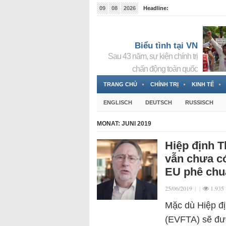
09
08
2026
Headline:
Tin bà Nguyễn Thị Thanh Nhàn đang ẩn náu tại Đức
Biểu tình tại VN
Sau 43 năm, sự kiện chính trị
chấn động toàn quốc
TRANG CHỦ
CHÍNH TRỊ
KINH TẾ
ENGLISCH
DEUTSCH
RUSSISCH
MONAT:
JUNI 2019
Hiệp định 
vẫn chưa có
EU phê chu
25/06/2019
|
|
1.935
Mặc dù Hiệp đ
(EVFTA) sẽ đượ