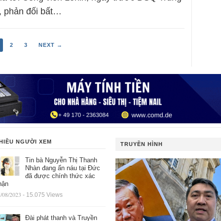
, phản đối bất…
2
3
NEXT →
HIỀU NGƯỜI XEM
TRUYỀN HÌNH
Tin bà Nguyễn Thị Thanh
Nhàn đang ẩn náu tại Đức
đã được chính thức xác
hận
/08/2023
- 15.075 Views
Đài phát thanh và Truyền