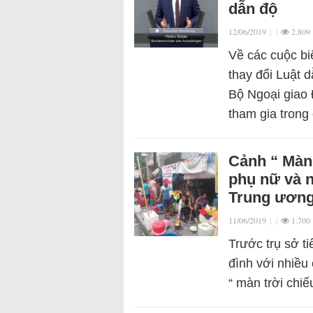
dẫn độ
12/06/2019
|
|
2.809
Về các cuộc bi
thay đổi Luật 
Bộ Ngoại giao 
tham gia tron
Cảnh “ Màn 
phụ nữ và n
Trung ương 
11/06/2019
|
|
1.700
Trước trụ sở t
đình với nhiều
“ màn trời chi