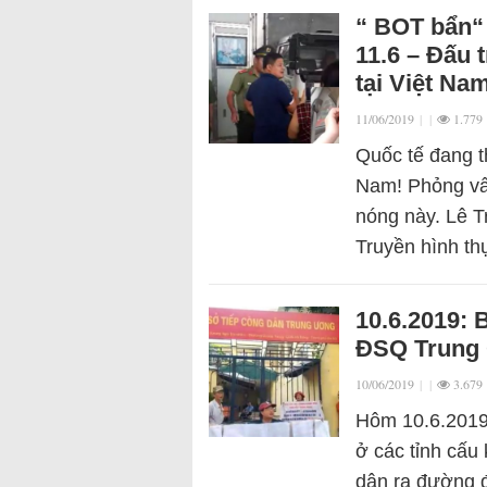
“ BOT bẩn“
11.6 – Đấu 
tại Việt Na
11/06/2019
|
|
1.779
Quốc tế đang th
Nam! Phỏng vấ
nóng này. Lê T
Truyền hình t
10.6.2019: 
ĐSQ Trung 
10/06/2019
|
|
3.679
Hôm 10.6.2019
ở các tỉnh cấu
dân ra đường đ