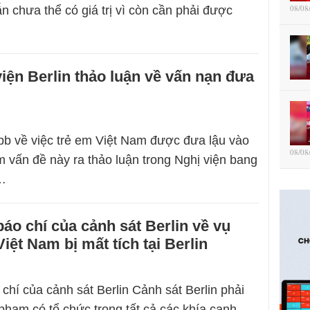
08/08
ẫn chưa thể có giá trị vì còn cần phải được
iện Berlin thảo luận về vấn nạn đưa
rbb về việc trẻ em Việt Nam được đưa lậu vào
08/08
ấn đề này ra thảo luận trong Nghị viện bang
g…
áo chí của cảnh sát Berlin về vụ
iệt Nam bị mất tích tại Berlin
chí của cảnh sát Berlin Cảnh sát Berlin phải
 phạm có tổ chức trong tất cả các khía cạnh