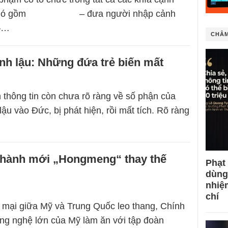
của nó gồm – đưa người nhập cảnh
 –…
CHÂM
lậu: Những đứa trẻ biến mất
thông tin còn chưa rõ ràng về số phận của
ậu vào Đức, bị phát hiện, rồi mất tích. Rõ ràng
u hành mới „Hongmeng“ thay thế
Phạt
dùng
nhiệ
chí
g mại giữa Mỹ và Trung Quốc leo thang, Chính
ng nghệ lớn của Mỹ làm ăn với tập đoàn