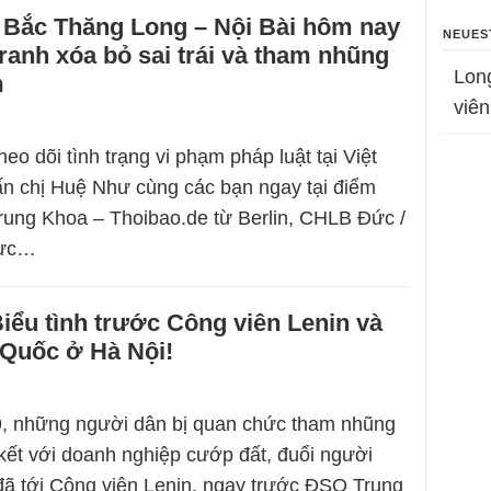
 Bắc Thăng Long – Nội Bài hôm nay
NEUES
tranh xóa bỏ sai trái và tham nhũng
Lon
m
viên
eo dõi tình trạng vi phạm pháp luật tại Việt
n chị Huệ Như cùng các bạn ngay tại điểm
rung Khoa – Thoibao.de từ Berlin, CHLB Đức /
hực…
Biểu tình trước Công viên Lenin và
Quốc ở Hà Nội!
, những người dân bị quan chức tham nhũng
 kết với doanh nghiệp cướp đất, đuổi người
ã tới Công viên Lenin, ngay trước ĐSQ Trung