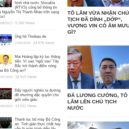
hình nhà nước Slovakia
(RTVS) công bố thông tin
à Nguyễn Thị Thanh Nhàn trốn sang
TÔ LÂM VỪA NHẬN CHỦ
ức!
TỊCH ĐÃ DÍNH „DỚP“,
/08/2023
- 5.166 Views
VƯỢNG VIN CÓ ÂM MƯ
GÌ?
Ủng hộ Thoibao.de
15/02/2018
- 24.076 Views
Mai Hoàng lập kỷ lục thăng
tiến: Vì sao “ngôi sao” Tây
Bắc trở thành điểm nóng
ủa Bộ Công an?
/05/2026
- 18.515 Views
Đẩy người nghèo ra đường
ĐÁ LƯƠNG CƯỜNG, TÔ
để nhường đặc quyền cho
giới siêu giàu
LÂM LÊN CHỦ TỊCH
/06/2026
- 14.531 Views
NƯỚC
Thanh lọc bộ máy Bộ Công
an: Tinh giản thực chất hay
vẫn là màn trình diễn lấy