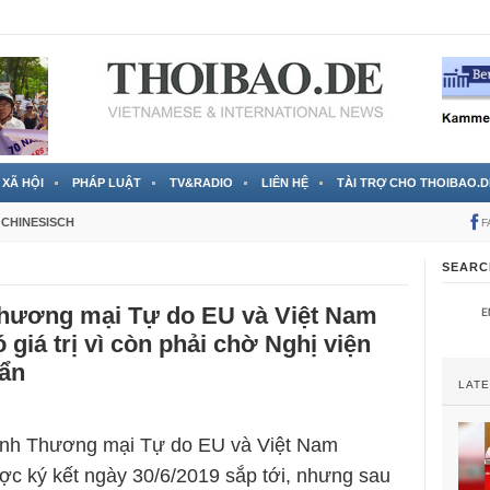
 đã được chính thức xác nhận
3 Jahren ago
XÃ HỘI
PHÁP LUẬT
TV&RADIO
LIÊN HỆ
TÀI TRỢ CHO THOIBAO.D
CHINESISCH
F
SEARC
Thương mại Tự do EU và Việt Nam
 giá trị vì còn phải chờ Nghị viện
ẩn
LAT
ịnh Thương mại Tự do EU và Việt Nam
c ký kết ngày 30/6/2019 sắp tới, nhưng sau