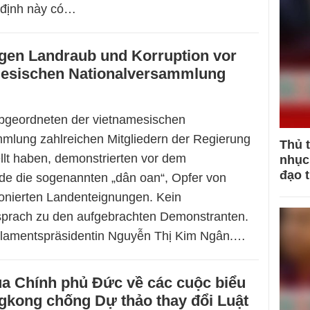
 định này có…
egen Landraub und Korruption vor
mesischen Nationalversammlung
bgeordneten der vietnamesischen
mlung zahlreichen Mitgliedern der Regierung
Thủ 
llt haben, demonstrierten vor dem
nhục 
đạo 
e die sogenannten „dân oan“, Opfer von
tionierten Landenteignungen. Kein
sprach zu den aufgebrachten Demonstranten.
arlamentspräsidentin Nguyễn Thị Kim Ngân.…
ủa Chính phủ Đức về các cuộc biểu
ngkong chống Dự thảo thay đổi Luật