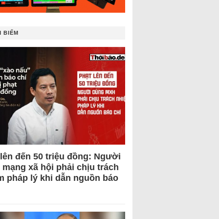
 BIẾM
 lên đến 50 triệu đồng: Người
 mạng xã hội phải chịu trách
m pháp lý khi dẫn nguồn báo