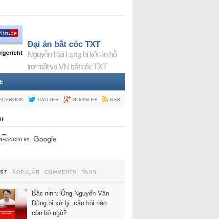
Đại án bắt cóc TXT
Nguyễn Hải Long bị kết án hỗ
trợ mật vụ VN bắt cóc TXT
E
ACEBOOK
TWITTER
GOOGLE+
RSS
H
EST
POPULAR
COMMENTS
TAGS
Bắc ninh: Ông Nguyễn Văn
Dũng bị xử lý, câu hỏi nào
còn bỏ ngỏ?