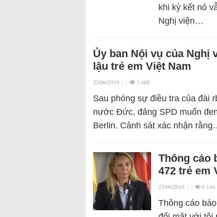
khi ký kết nó v
Nghị viện…
Ủy ban Nội vụ của Nghị v
lậu trẻ em Việt Nam
23/06/2019
|
|
1.488
Sau phóng sự điều tra của đài 
nước Đức, đảng SPD muốn đem v
Berlin. Cảnh sát xác nhận rằn
Thông cáo b
472 trẻ em V
23/06/2019
|
|
6.144
Thông cáo báo 
đối mặt với tội