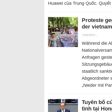
Huawei của Trung Quốc. Quyết
Proteste g
der vietna
12/06/2019
|
Während die A
Nationalversam
Anfragen geste
Sitzungsgebäud
staatlich sank
Abgeordneter 
„Nieder mit P
Tuyên bố c
tình tại Ho