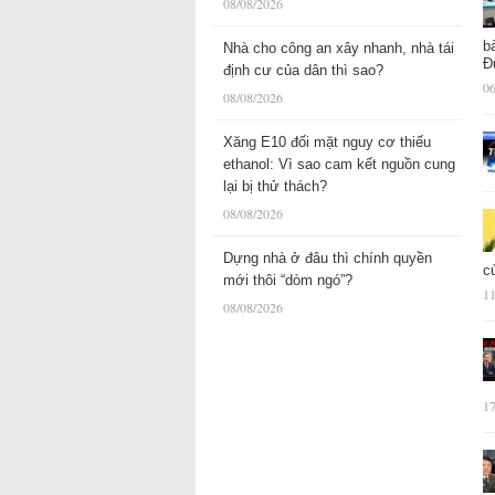
08/08/2026
b
Nhà cho công an xây nhanh, nhà tái
Đ
định cư của dân thì sao?
06
08/08/2026
Xăng E10 đối mặt nguy cơ thiếu
ethanol: Vì sao cam kết nguồn cung
lại bị thử thách?
08/08/2026
Dựng nhà ở đâu thì chính quyền
c
mới thôi “dòm ngó”?
11
08/08/2026
17