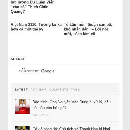
lực lượng Dư Luận Viên
“xóa sổ” Thích Chân
Quang?
Việt Nam 2130: Tương lai xa
Tô Lâm nói “thuận cán bộ,
hơn cả một thế kỷ
khổ nhân dân” – Lời nói
mới, cách làm cũ
SEARCH
LATEST
POPULAR
COMMENTS
TAGS
Bắc ninh: Ông Nguyễn Văn Dũng bị xử lý, câu
hỏi nào còn bỏ ngỏ?
08/08/2026
Cá độ bóng đá: Chủ tịch xã Thanh Hóa bị khai