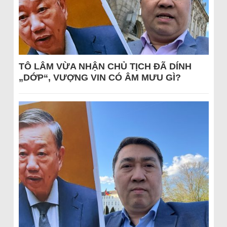
TÔ LÂM VỪA NHẬN CHỦ TỊCH ĐÃ DÍNH
„DỚP“, VƯỢNG VIN CÓ ÂM MƯU GÌ?