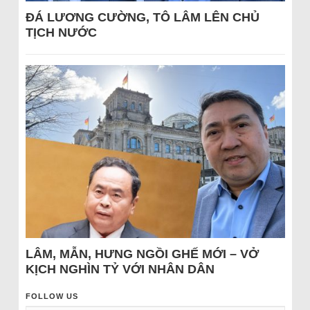
ĐÁ LƯƠNG CƯỜNG, TÔ LÂM LÊN CHỦ
TỊCH NƯỚC
LÂM, MẪN, HƯNG NGỒI GHẾ MỚI – VỞ
KỊCH NGHÌN TỶ VỚI NHÂN DÂN
FOLLOW US