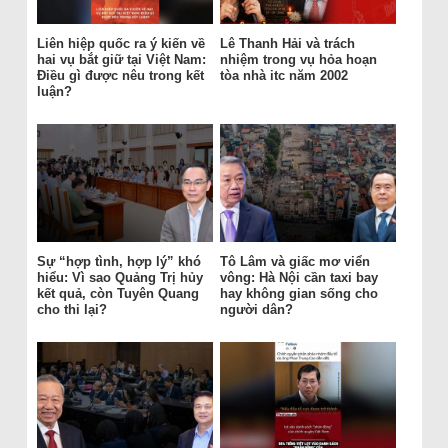
Liên hiệp quốc ra ý kiến về
Lê Thanh Hải và trách
hai vụ bắt giữ tại Việt Nam:
nhiệm trong vụ hỏa hoạn
Điều gì được nêu trong kết
tòa nhà itc năm 2002
luận?
Sự “hợp tình, hợp lý” khó
Tô Lâm và giấc mơ viển
hiểu: Vì sao Quảng Trị hủy
vông: Hà Nội cần taxi bay
kết quả, còn Tuyên Quang
hay không gian sống cho
cho thi lại?
người dân?