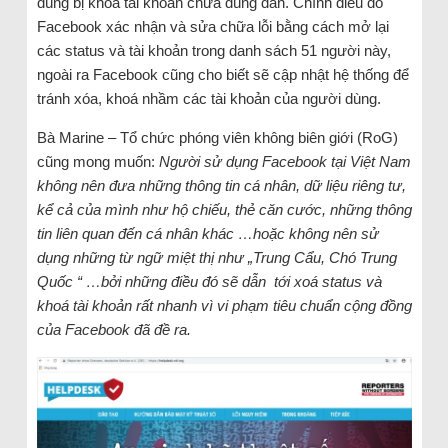
dùng bị khóa tài khoản chưa đúng đắn. Chính điều đó
Facebook xác nhận và sửa chữa lỗi bằng cách mở lại
các status và tài khoản trong danh sách 51 người này,
ngoài ra Facebook cũng cho biết sẽ cập nhật hệ thống để
tránh xóa, khoá nhầm các tài khoản của người dùng.
Bà Marine – Tổ chức phóng viên không biên giới (RoG)
cũng mong muốn:
Người sử dụng Facebook tại Việt Nam
không nên đưa những thông tin cá nhân, dữ liệu riêng tư,
kể cả của mình như hộ chiếu, thẻ căn cước, những thông
tin liên quan đến cá nhân khác …hoặc không nên sử
dụng những từ ngữ miệt thị như „Trung Cẩu, Chó Trung
Quốc “ …bởi những điều đó sẽ dẫn tới xoá status và
khoá tài khoản rất nhanh vì vi phạm tiêu chuẩn cộng đồng
của Facebook đã đề ra.