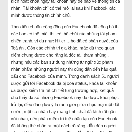
kích hoạt khóa ngay tài khoản này để bảo vệ thông tin cá
nhân. Tài khoản chỉ có thể mở lại sau khi Facbook xác
minh được thông tin chính chủ.
Theo tiêu chuẩn cộng đồng của Facebook đã công bố thì
các bạn có thể miệt thị, có thể chửi rủa những tội phạm
chiến tranh, ví dụ như: Hitler …họ đã có phán quyết của
Toà án . Còn các chính trị gia khác, mặc dù theo quan
điểm chung được cho rằng là độc tài, tham nhũng..
nhưng nếu các bạn sử dụng những từ ngữ xúc phạm
nhân phẩm những người này thì cũng dẫn đến hậu quả
xấu cho Facebook của mình. Trong danh sách 51 người
được gửi tới Facebook đã bị xoá status, khóa tài khoản
đã được kiểm tra rất chi tiết từng trường hợp, kết quả
cho thấy đa số những Facebook này đã được khôi phục
trở lại, điều đáng lưu ý là ranh giới giữa nhục mạ một đất
nước, một cá nhân hay mang tính chất đả kích rất gần
với nhau, nên phần mềm trí tuệ nhân tạo của Facebook
đã không thể nhận ra một cách rõ ràng, dẫn đến người