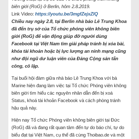
biên giới (RoG) ở Berlin, hôm 2.8.2019.
Link Video:
https://youtu.be/3mgfZejxZlQ
Chiều nay ngày 2.8, tại Berlin nhà báo Lê Trung Khoa
đã đến trụ sở của Tổ chức phóng viên không biên
giới (RoG) để vận động giúp đỡ người dùng
Facebook tại Việt Nam tìm giải pháp tránh bị xóa bài,
khóa tài khoản hoặc bị lực lượng an ninh mạng cũng
như đội ngũ dư luận viên của Đảng Cộng sản tấn
công, cô lập.
Tại buổi hội đàm giữa nhà báo Lê Trung Khoa với bà
Marine hiện đang làm việc tại Tổ chức Phóng viên không
biên giới tìm hiểu các nguyên nhân dẫn đến bị xoá
Status, khoá tài khoản Facebook và cách phòng tránh
hậu quả này.
Hiện nay Tổ chức Phóng viên không biên giới tại Đức
(RoG) đã và đang rất quan tâm đến tự do báo chí, tự do
biểu đạt tại Việt Nam, cụ thể đã cùng Thoibao.de và một