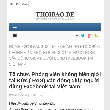
08
08
2026
HOME
2019
AUGUST
2
CHÍNH TRỊ
TỔ CHỨC
PHÓNG VIÊN KHÔNG BIÊN GIỚI TẠI ĐỨC ( ROG)
VẬN ĐỘNG GIÚP NGƯỜI DÙNG FACEBOOK TẠI
VIỆT NAM!
Tổ chức Phóng viên không biên giới
tại Đức ( RoG) vận động giúp người
dùng Facebook tại Việt Nam!
02/08/2019
|
|
1.731
https://youtu.be/3mgfZejxZlQ
Tường thuật tại trụ sở của Tổ chức phóng viên không