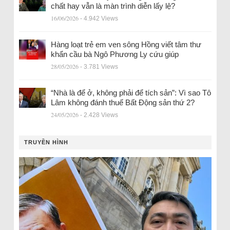
chất hay vẫn là màn trình diễn lấy lệ?
16/06/2026
- 4.942 Views
Hàng loạt trẻ em ven sông Hồng viết tâm thư
khẩn cầu bà Ngô Phương Ly cứu giúp
28/05/2026
- 3.781 Views
“Nhà là để ở, không phải để tích sản”: Vì sao Tô
Lâm không đánh thuế Bất Động sản thứ 2?
24/05/2026
- 2.428 Views
TRUYỀN HÌNH