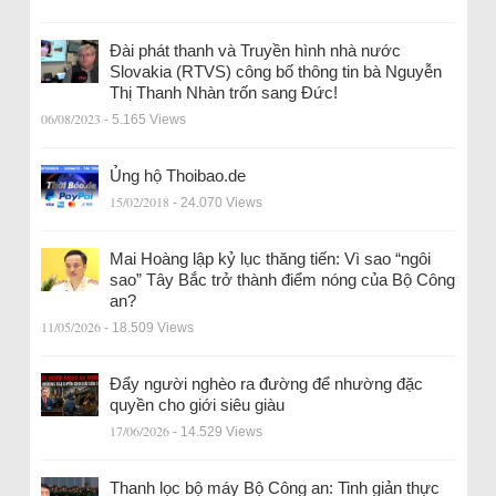
Đài phát thanh và Truyền hình nhà nước
Slovakia (RTVS) công bố thông tin bà Nguyễn
Thị Thanh Nhàn trốn sang Đức!
06/08/2023
- 5.165 Views
Ủng hộ Thoibao.de
15/02/2018
- 24.070 Views
Mai Hoàng lập kỷ lục thăng tiến: Vì sao “ngôi
sao” Tây Bắc trở thành điểm nóng của Bộ Công
an?
11/05/2026
- 18.509 Views
Đẩy người nghèo ra đường để nhường đặc
quyền cho giới siêu giàu
17/06/2026
- 14.529 Views
Thanh lọc bộ máy Bộ Công an: Tinh giản thực