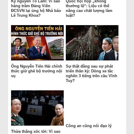
Kỷ nguyên Tô Lâm: Vì sao
Quốc hội họp „không
hàng trăm Đảng Viên
thường lệ“: Liệu có thể
ĐCSVN lại ủng hộ Nhà báo
nâng cao chất lượng làm
Lê Trung Khoa?
luật?
Ông Nguyễn Tiến Hải chính
Sự thật đằng sau sự phát
thức giữ ghế bộ trưởng nội
triển thần kỳ: Dòng xe tắc
vụ
nghẽn 3 tiếng trên cầu Vĩnh
Tuy?
Công an cũng nói đạo lý
Thừa thắng xốc tới: Vì sao