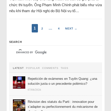
chức thi tuyển. Ông Phạm Minh Chính phát biểu như vừa
nêu khi tham dự Hội nghị do Bộ Nội vụ tổ…
1
…
2
4
NEXT →
SEARCH
LATEST
POPULAR
COMMENTS
TAGS
Repetición de exámenes en Tuyên Quang: ¿una
solución justa o un precedente polémico?
07/08/2026
Révision des statuts du Parti : innovation pour
s’adapter ou perfectionnement du mécanisme de