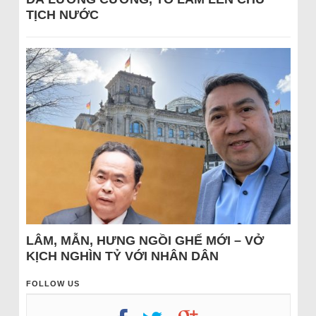
TỊCH NƯỚC
LÂM, MẪN, HƯNG NGỒI GHẾ MỚI – VỞ
KỊCH NGHÌN TỶ VỚI NHÂN DÂN
FOLLOW US