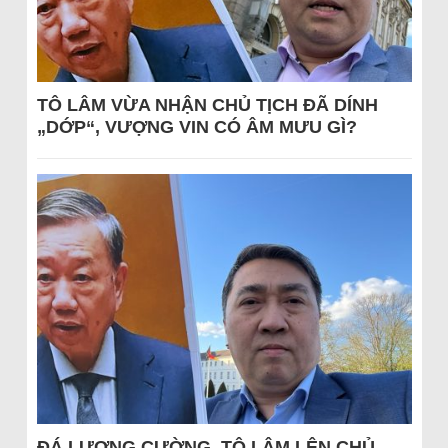
TÔ LÂM VỪA NHẬN CHỦ TỊCH ĐÃ DÍNH
„DỚP“, VƯỢNG VIN CÓ ÂM MƯU GÌ?
ĐÁ LƯƠNG CƯỜNG, TÔ LÂM LÊN CHỦ