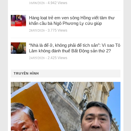
16/06/2026
- 4.942 Views
Hàng loạt trẻ em ven sông Hồng viết tâm thư
khẩn cầu bà Ngô Phương Ly cứu giúp
28/05/2026
- 3.775 Views
“Nhà là để ở, không phải để tích sản”: Vì sao Tô
Lâm không đánh thuế Bất Động sản thứ 2?
24/05/2026
- 2.425 Views
TRUYỀN HÌNH