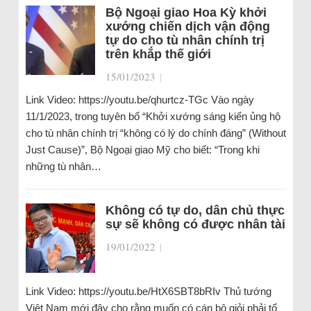
Bộ Ngoại giao Hoa Kỳ khởi
xướng chiến dịch vận động
tự do cho tù nhân chính trị
trên khắp thế giới
15/01/2023
|
Link Video: https://youtu.be/qhurtcz-TGc Vào ngày
11/1/2023, trong tuyên bố “Khởi xướng sáng kiến ủng hộ
cho tù nhân chính trị “không có lý do chính đáng” (Without
Just Cause)”, Bộ Ngoại giao Mỹ cho biết: “Trong khi
những tù nhân…
Không có tự do, dân chủ thực
sự sẽ không có được nhân tài
19/01/2022
|
Link Video: https://youtu.be/HtX6SBT8bRIv Thủ tướng
Việt Nam mới đây cho rằng muốn có cán bộ giỏi phải tổ