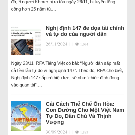
đó, 9 người Khmer bị ra tòa ngày 26/11, bị tuyên tổng
cộng hơn 25 năm tù,…
Nghị định 147 đe dọa tài chính
và tự do của người dân
26/11/2024
|
|
1.034
Ngày 23/11, RFA Tiếng Việt có bài: “Người dân sắp mất
cả tiền lẫn tự do vì nghị định 147”. Theo đó, RFA cho biết,
Nghị định 147 sắp có hiệu lực, sẽ như “chiếc đinh đóng
vào quan tài”,…
Cải Cách Thể Chế Ôn Hòa:
Con Đường Cho Một Việt Nam
Tự Do, Dân Chủ Và Thịnh
Vượng
30/09/2024
|
|
1.883