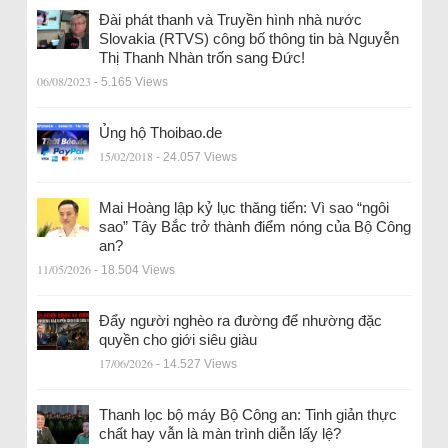
Đài phát thanh và Truyền hình nhà nước
Slovakia (RTVS) công bố thông tin bà Nguyễn
Thị Thanh Nhàn trốn sang Đức!
06/08/2023
- 5.165 Views
Ủng hộ Thoibao.de
15/02/2018
- 24.057 Views
Mai Hoàng lập kỷ lục thăng tiến: Vì sao “ngôi
sao” Tây Bắc trở thành điểm nóng của Bộ Công
an?
11/05/2026
- 18.504 Views
Đẩy người nghèo ra đường để nhường đặc
quyền cho giới siêu giàu
17/06/2026
- 14.527 Views
Thanh lọc bộ máy Bộ Công an: Tinh giản thực
chất hay vẫn là màn trình diễn lấy lệ?