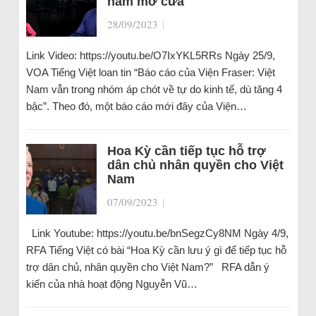
năm mở cửa
28/09/2023
|
Link Video: https://youtu.be/O7IxYKL5RRs Ngày 25/9,
VOA Tiếng Việt loan tin “Báo cáo của Viện Fraser: Việt
Nam vẫn trong nhóm áp chót về tự do kinh tế, dù tăng 4
bậc”. Theo đó, một báo cáo mới đây của Viện…
Hoa Kỳ cần tiếp tục hỗ trợ
dân chủ nhân quyền cho Việt
Nam
07/09/2023
|
Link Youtube: https://youtu.be/bnSegzCy8NM Ngày 4/9,
RFA Tiếng Việt có bài “Hoa Kỳ cần lưu ý gì để tiếp tục hỗ
trợ dân chủ, nhân quyền cho Việt Nam?” RFA dẫn ý
kiến của nhà hoạt động Nguyễn Vũ…