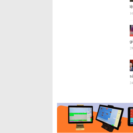
l
16
g
28
s
24