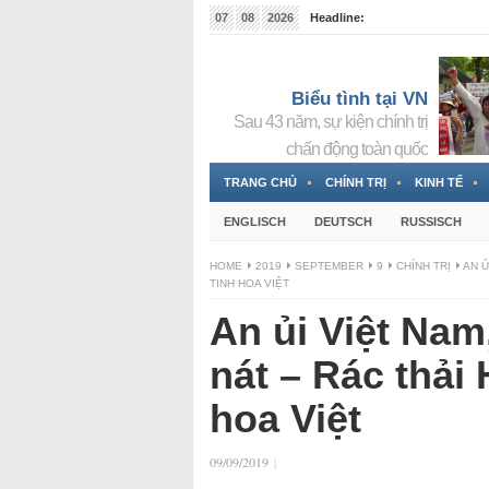
07
08
2026
Headline:
Tin bà Nguyễn Thị Thanh Nhàn đang ẩn náu tại Đức
Biểu tình tại VN
Sau 43 năm, sự kiện chính trị
chấn động toàn quốc
TRANG CHỦ
CHÍNH TRỊ
KINH TẾ
ENGLISCH
DEUTSCH
RUSSISCH
HOME
2019
SEPTEMBER
9
CHÍNH TRỊ
AN Ủ
TINH HOA VIỆT
An ủi Việt Na
nát – Rác thải
hoa Việt
09/09/2019
|