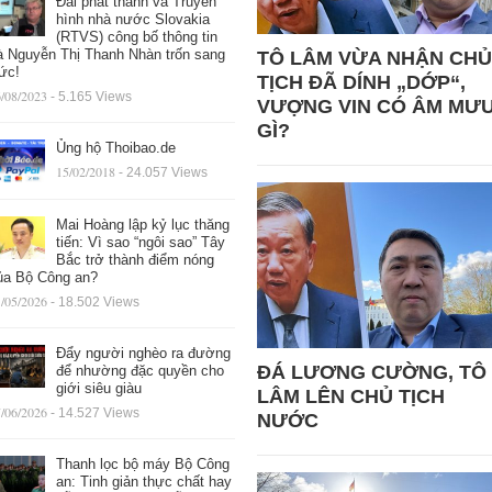
Đài phát thanh và Truyền
hình nhà nước Slovakia
(RTVS) công bố thông tin
à Nguyễn Thị Thanh Nhàn trốn sang
TÔ LÂM VỪA NHẬN CHỦ
ức!
TỊCH ĐÃ DÍNH „DỚP“,
/08/2023
- 5.165 Views
VƯỢNG VIN CÓ ÂM MƯ
GÌ?
Ủng hộ Thoibao.de
15/02/2018
- 24.057 Views
Mai Hoàng lập kỷ lục thăng
tiến: Vì sao “ngôi sao” Tây
Bắc trở thành điểm nóng
ủa Bộ Công an?
/05/2026
- 18.502 Views
Đẩy người nghèo ra đường
ĐÁ LƯƠNG CƯỜNG, TÔ
để nhường đặc quyền cho
giới siêu giàu
LÂM LÊN CHỦ TỊCH
/06/2026
- 14.527 Views
NƯỚC
Thanh lọc bộ máy Bộ Công
an: Tinh giản thực chất hay