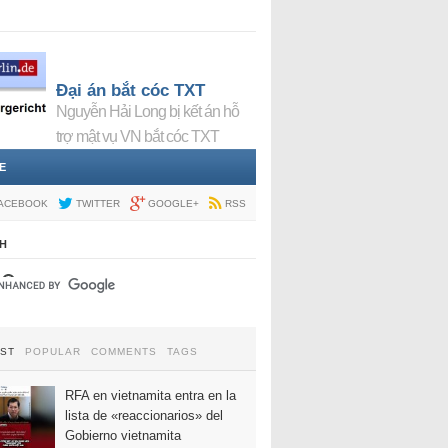
Đại án bắt cóc TXT
Nguyễn Hải Long bị kết án hỗ
trợ mật vụ VN bắt cóc TXT
E
ACEBOOK
TWITTER
GOOGLE+
RSS
H
EST
POPULAR
COMMENTS
TAGS
RFA en vietnamita entra en la
lista de «reaccionarios» del
Gobierno vietnamita