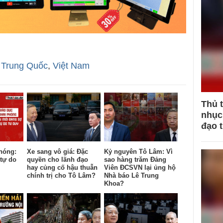
,
Trung Quốc
,
Việt Nam
Thủ 
nhục 
đạo 
hóng:
Xe sang vô giá: Đặc
Kỷ nguyên Tô Lâm: Vì
tự do
quyền cho lãnh đạo
sao hàng trăm Đảng
hay củng cố hậu thuẫn
Viên ĐCSVN lại ủng hộ
chính trị cho Tô Lâm?
Nhà báo Lê Trung
Khoa?