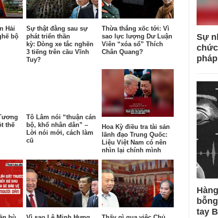
n Hải
Sự thật đằng sau sự
Thừa thắng xốc tới: Vì
Sự n
ghế bộ
phát triển thần
sao lực lượng Dư Luận
kỳ: Dòng xe tắc nghẽn
Viên “xóa sổ” Thích
chức
3 tiếng trên cầu Vĩnh
Chân Quang?
pháp
Tuy?
 Tương
Tô Lâm nói “thuận cán
t thế
bộ, khổ nhân dân” –
Hoa Kỳ điều tra tài sản
Lời nói mới, cách làm
lãnh đạo Trung Quốc:
cũ
Liệu Việt Nam có nên
nhìn lại chính mình
Hàng
bỗng
tay 
đền bù
Vì sao Lê Minh Hưng,
Thấy gì qua việc Chủ