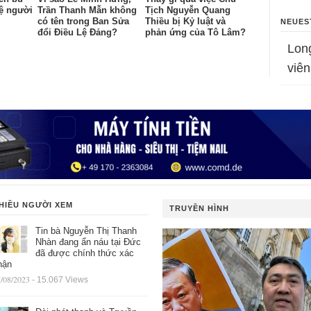
vệ người
Trần Thanh Mẫn không
Tịch Nguyễn Quang
có tên trong Ban Sửa
Thiều bị Kỷ luật và
NEUES
đổi Điều Lệ Đảng?
phản ứng của Tô Lâm?
Lon
viên
HIỀU NGƯỜI XEM
TRUYỀN HÌNH
Tin bà Nguyễn Thị Thanh
Nhàn đang ẩn náu tại Đức
đã được chính thức xác
hận
/08/2023
- 15.067 Views