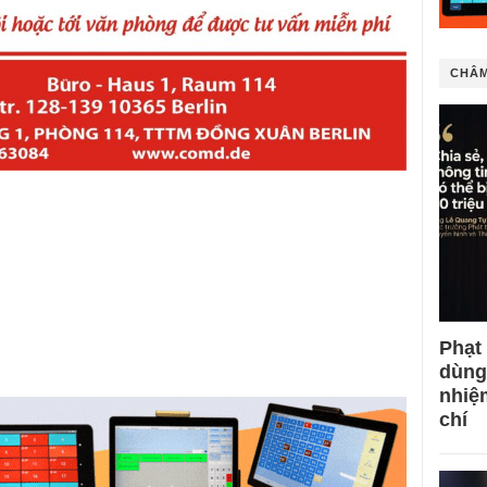
CHÂM
Phạt
dùng
nhiệ
chí