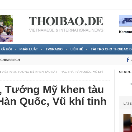
 đã được chính thức xác nhận
3 Jahren ago
XÃ HỘI
PHÁP LUẬT
TV&RADIO
LIÊN HỆ
TÀI TRỢ CHO THOIBAO.D
CHINESISCH
F
I VIỆT NAM, TƯỚNG MỸ KHEN TÀU NÁT – RÁC THẢI HÀN QUỐC, VŨ KHÍ
SEARC
m, Tướng Mỹ khen tàu
 Hàn Quốc, Vũ khí tinh
LAT