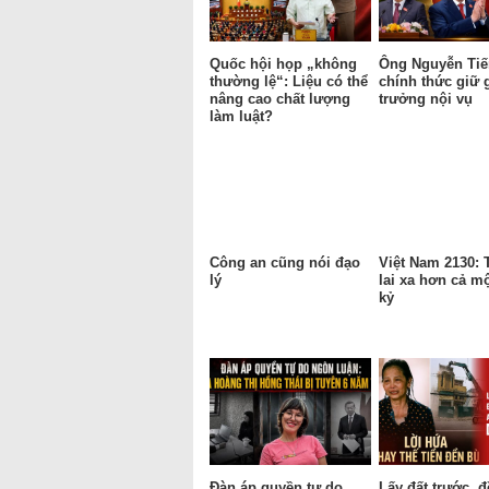
Quốc hội họp „không
Ông Nguyễn Tiế
thường lệ“: Liệu có thể
chính thức giữ 
nâng cao chất lượng
trưởng nội vụ
làm luật?
Công an cũng nói đạo
Việt Nam 2130:
lý
lai xa hơn cả mộ
kỷ
Đàn áp quyền tự do
Lấy đất trước, 