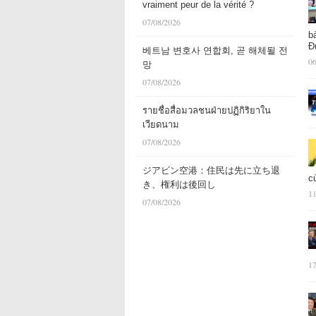
vraiment peur de la vérité ?
07/08/2026
b
Đ
베트남 변호사 연합회, 곧 해체될 전
06
망
07/08/2026
รายชื่อสื่อมวลชนฝ่ายปฏิกิริยาใน
เวียดนาม
07/08/2026
ジアビン空港：住民は先に立ち退
c
き、権利は後回し
11
07/08/2026
17