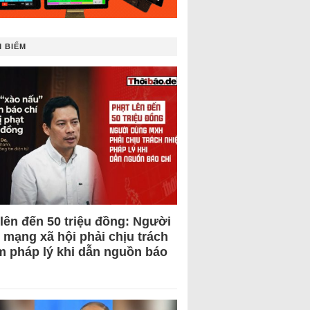
 BIẾM
 lên đến 50 triệu đồng: Người
 mạng xã hội phải chịu trách
m pháp lý khi dẫn nguồn báo