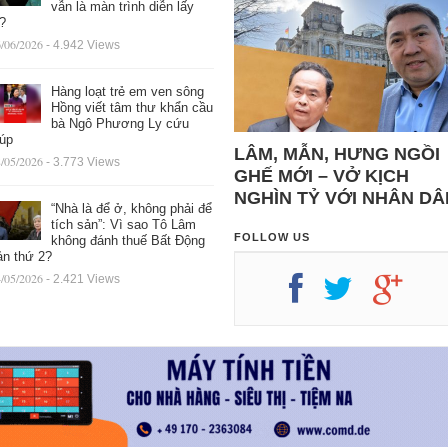
vẫn là màn trình diễn lấy
ệ?
/06/2026
- 4.942 Views
Hàng loạt trẻ em ven sông
Hồng viết tâm thư khẩn cầu
bà Ngô Phương Ly cứu
iúp
LÂM, MẪN, HƯNG NGỒI
/05/2026
- 3.773 Views
GHẾ MỚI – VỞ KỊCH
NGHÌN TỶ VỚI NHÂN DÂ
“Nhà là để ở, không phải để
tích sản”: Vì sao Tô Lâm
FOLLOW US
không đánh thuế Bất Động
ản thứ 2?
/05/2026
- 2.421 Views